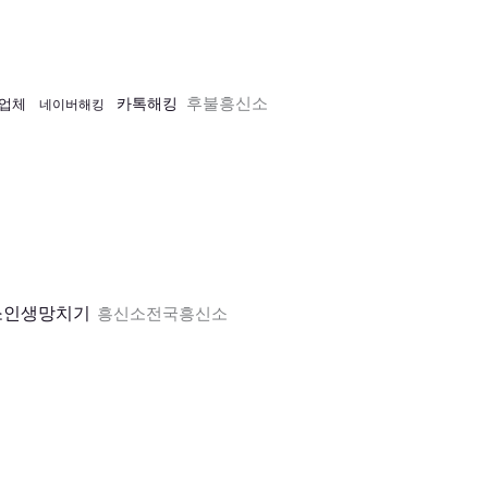
후불흥신소
카톡해킹
업체
네이버해킹
소인생망치기
흥신소전국흥신소