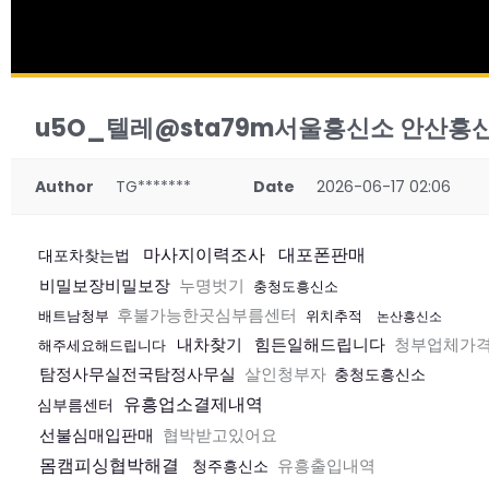
u5O_텔레@sta79m서울흥신소 안산흥신
Author
TG*******
Date
2026-06-17 02:06
마사지이력조사
대포폰판매
대포차찾는법
비밀보장비밀보장
누명벗기
충청도흥신소
후불가능한곳심부름센터
배트남청부
위치추적
논산흥신소
내차찾기
힘든일해드립니다
청부업체가
해주세요해드립니다
탐정사무실전국탐정사무실
살인청부자
충청도흥신소
유흥업소결제내역
심부름센터
선불심매입판매
협박받고있어요
몸캠피싱협박해결
유흥출입내역
청주흥신소