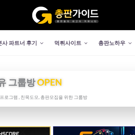
본사 파트너 후기
먹튀사이트
총판노하우
유 그룹방
OPEN
보프로그램 , 친목도모, 총판모집을 위한 그룹방