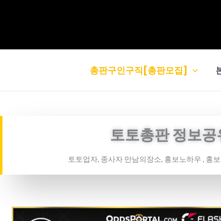
콘
텐
츠
로
건
총판구인구직[총판모집]
너
뛰
기
토토총판 정보공
토토업자, 종사자 만남의장소, 홍보노하우 , 홍