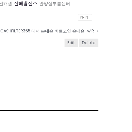
진해흥신소
건해결
안양심부름센터
PRINT
CASHFILTER365 테더 손대손 비트코인 손대손_w1R
»
Edit
Delete