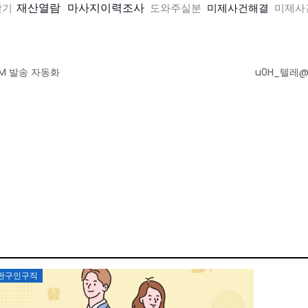
재산열람
마사지이력조사
찾기
도와주실분
미제사건해결
미제사
M 발송 자동화
u0H_텔레@
Posted
판구인구직
on