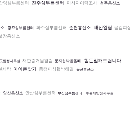
진주심부름센터
안양심부름센터
마사지이력조사
청주흥신소
재산열람
파주심부름센터
순천흥신소
몸캠피
신소
광주심부름센터
보장흥신소
힘든일해드립니다
재판증거물열람
문자협박받을때
곳탐정사무실
아이폰찾기
분세탁
몸캠피싱협박해결
울산흥신소
곳
안산심부름센터
양산흥신소
부산심부름센터
후불제탐정사무실