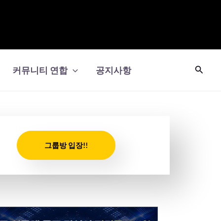
검
커뮤니티 연합
공지사항
색
그룹방 입장!!