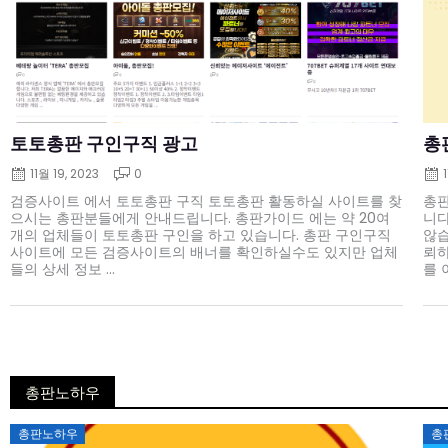
토토총판 구인구직 광고
총
11월 19, 2023
0
검증사이트 에서 토토총판 구직 토토총판 활동하실 사이트를 찾
총판
으시는 총판분들에게 안내드립니다. 총판가이드 에는 약 20여
니다
개의 업체들이 토토총판 구인을 하고 있습니다. 총판 구인구직
않습
사이트에 모든 검증사이트의 배너를 확인하실수도 있지만 업체
뢰하
들의 상세 정보 ...
를 
총판노하우
Posted
총판노하우
총