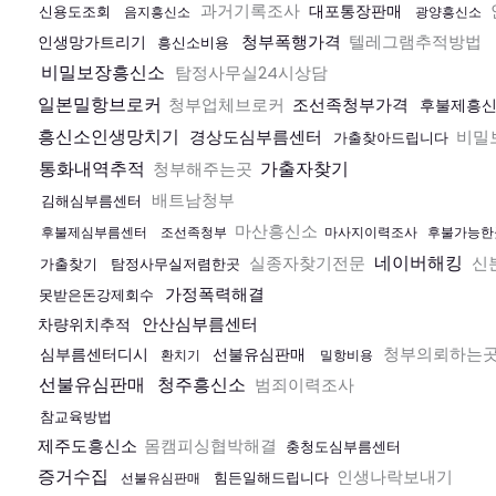
과거기록조사
대포통장판매
신용도조회
음지흥신소
광양흥신소
청부폭행가격
텔레그램추적방법
인생망가트리기
흥신소비용
비밀보장흥신소
탐정사무실24시상담
일본밀항브로커
청부업체브로커
조선족청부가격
후불제흥
흥신소인생망치기
경상도심부름센터
비밀
가출찾아드립니다
통화내역추적
가출자찾기
청부해주는곳
배트남청부
김해심부름센터
마산흥신소
후불제심부름센터
조선족청부
마사지이력조사
후불가능한
네이버해킹
실종자찾기전문
신
가출찾기
탐정사무실저렴한곳
가정폭력해결
못받은돈강제회수
안산심부름센터
차량위치추적
청부의뢰하는
심부름센터디시
선불유심판매
환치기
밀항비용
선불유심판매
청주흥신소
범죄이력조사
참교육방법
제주도흥신소
몸캠피싱협박해결
충청도심부름센터
증거수집
인생나락보내기
힘든일해드립니다
선불유심판매