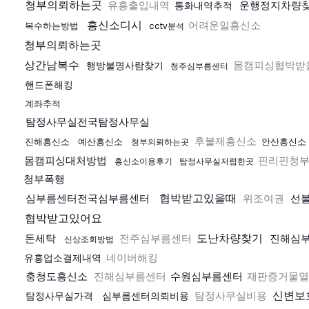
청부의뢰하는곳
유흥출입내역
운행정지차량
통화내역추적
흥신소디시
어려운일흥신소
복수하는방법
cctv분석
청부의뢰하는곳
상간남복수
몸캠피싱협박받
행방불명사람찾기
청주심부름센터
핸드폰해킹
계좌추적
탐정사무실전국탐정사무실
후불제흥신소
진해흥신소
예산흥신소
안산흥신소
청부의뢰하는곳
몸캠피싱대처방법
핀리핀청
흥신소이용후기
탐정사무실저렴한곳
청부폭행
협박받고있을때
심부름센터전국심부름센터
위조여권
선
협박받고있어요
도난차량찾기
돈세탁
전주심부름센터
진해심
신상조회방법
네이버해킹
유흥업소결제내역
충청도흥신소
진해심부름센터
수원심부름센터
재판증거물열
신변보
탐정사무실비용
탐정사무실가격
심부름센터의뢰비용