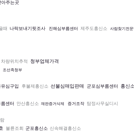
찾아주는곳
을때
나락보내기뒷조사
제주도흥신소
진해심부름센터
사람찾기전문
청부업체가격
차량위치추적
부
조선족청부
선불심매입판매
흥신
불유심구입
후불제흥신소
군포심부름센터
부름센터
안산흥신소
탐정사무실디시
증거조작
재판증거삭제
람
호
불륜조회
군포흥신소
신속해결흥신소