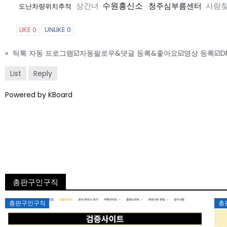
수원흥신소
상간녀
청주심부름센터
사람
도난차량위치추적
LIKE
0
UNLIKE
0
«
틱톡 자동 프로그램☑️자동팔로우&댓글 등록&좋아요☑️영상 등록☑️D
List
Reply
Powered by KBoard
총판구인구직
Posted
총판구인구직
총
on