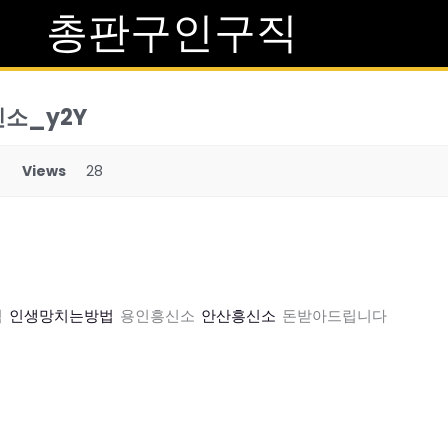
총판구인구직
소_y2Y
Views
28
격
인생망치는방법
용인흥신소
안산흥신소
돈받아드립니다