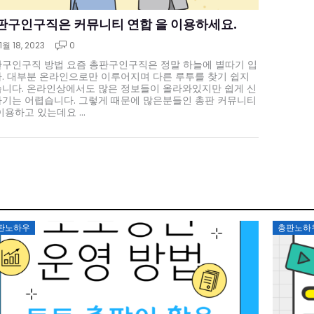
판구인구직은 커뮤니티 연합 을 이용하세요.
11월 18, 2023
0
구인구직 방법 요즘 총판구인구직은 정말 하늘에 별따기 입
. 대부분 온라인으로만 이루어지며 다른 루투를 찾기 쉽지
니다. 온라인상에서도 많은 정보들이 올라와있지만 쉽게 신
기는 어렵습니다. 그렇게 때문에 많은분들인 총판 커뮤니티
이용하고 있는데요 ...
Posted
Poste
판노하우
총판노하
on
on