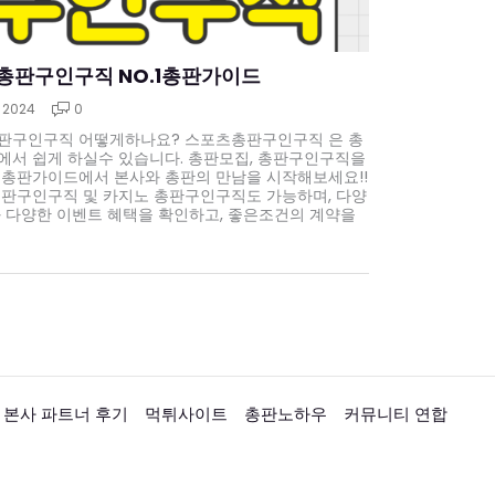
총판구인구직 NO.1총판가이드
 2024
0
판구인구직 어떻게하나요? 스포츠총판구인구직 은 총
서 쉽게 하실수 있습니다. 총판모집, 총판구인구직을
 총판가이드에서 본사와 총판의 만남을 시작해보세요!!
판구인구직 및 카지노 총판구인구직도 가능하며, 다양
 다양한 이벤트 혜택을 확인하고, 좋은조건의 계약을
본사 파트너 후기
먹튀사이트
총판노하우
커뮤니티 연합