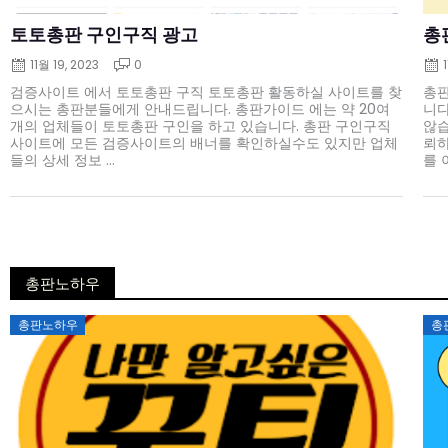
토토총판 구인구직 광고
총
11월 19, 2023
0
검증사이트 에서 토토총판 구직 토토총판 활동하실 사이트를 찾
총판
으시는 총판분들에게 안내드립니다. 총판가이드 에는 약 20여
니다
개의 업체들이 토토총판 구인을 하고 있습니다. 총판 구인구직
않습
사이트에 모든 검증사이트의 배너를 확인하실수도 있지만 업체
뢰하
들의 상세 정보 ...
를 
총판노하우
Posted
총판노하우
총
on