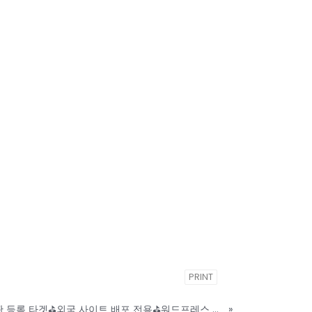
PRINT
백링크 자동 프로그램⛳국내 게시판 등록 타겟⛳외국 사이트 배포 전용⛳워드프레스 작업
»