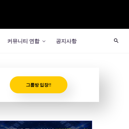
검
커뮤니티 연합
공지사항
색
그룹방 입장!!