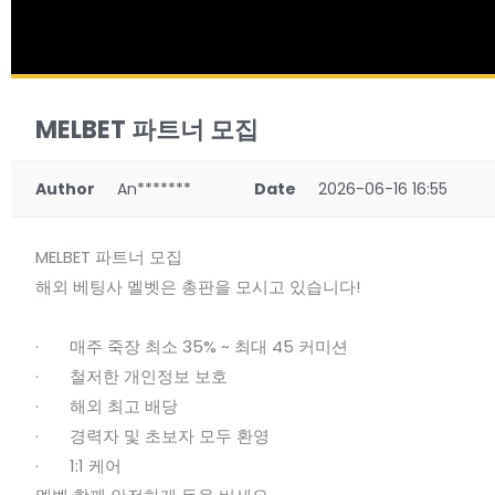
MELBET 파트너 모집
Author
An*******
Date
2026-06-16 16:55
MELBET 파트너 모집
해외 베팅사 멜벳은 총판을 모시고 있습니다!
· 매주 죽장 최소 35% ~ 최대 45 커미션
· 철저한 개인정보 보호
· 해외 최고 배당
· 경력자 및 초보자 모두 환영
· 1:1 케어