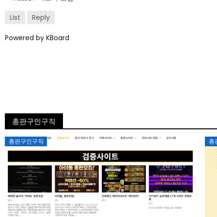
List
Reply
Powered by KBoard
총판구인구직
Posted
총판구인구직
총
on