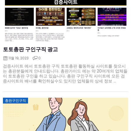
토토총판 구인구직 광고
11월 19, 2023
0
검증사이트 에서 토토총판 구직 토토총판 활동하실 사이트를 찾으시
는 총판분들에게 안내드립니다. 총판가이드 에는 약 20여개의 업체들
이 토토총판 구인을 하고 있습니다. 총판 구인구직 사이트에 모든 검
증사이트의 배너를 확인하실수도 있지만 업체들의 상세 정보 ...
Posted
총판구인구직
on