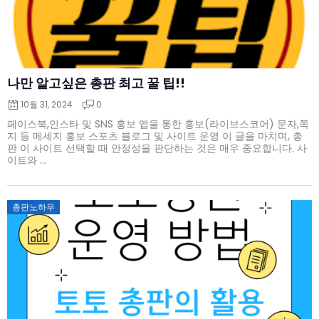
나만 알고싶은 총판 최고 꿀 팁!!
10월 31, 2024
0
페이스북,인스타 및 SNS 홍보 앱을 통한 홍보(라이브스코어) 문자,쪽
지 등 메세지 홍보 스포츠 블로그 및 사이트 운영 이 글을 마치며, 총
판 이 사이트 선택할 때 안정성을 판단하는 것은 매우 중요합니다. 사
이트와 ...
Posted
총판노하우
on