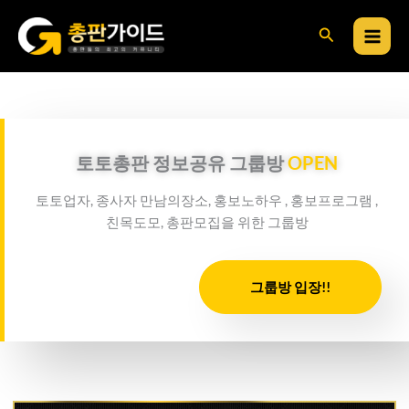
콘
검
텐
츠
색
로
건
너
뛰
토토총판 정보공유 그룹방
OPEN
기
토토업자, 종사자 만남의장소, 홍보노하우 , 홍보프로그램 ,
친목도모, 총판모집을 위한 그룹방
그룹방 입장!!