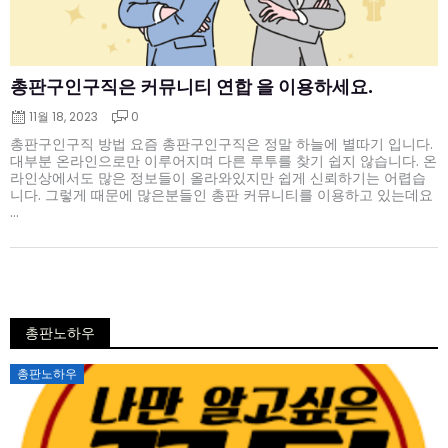
총판구인구직은 커뮤니티 연합 을 이용하세요.
11월 18, 2023
0
총판구인구직 방법 요즘 총판구인구직은 정말 하늘에 별따기 입니다.
대부분 온라인으로만 이루어지며 다른 루투를 찾기 쉽지 않습니다. 온
라인상에서도 많은 정보들이 올라와있지만 쉽게 신뢰하기는 어렵습
니다. 그렇게 때문에 많은분들인 총판 커뮤니티를 이용하고 있는데요
...
총판노하우
Posted
총판노하우
on