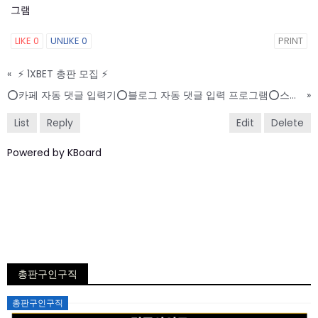
그램
LIKE
0
UNLIKE
0
PRINT
«
⚡ 1XBET 총판 모집 ⚡
⭕카페 자동 댓글 입력기⭕블로그 자동 댓글 입력 프로그램⭕스크랩+서이추+공유+댓글+공감
»
List
Reply
Edit
Delete
Powered by KBoard
총판구인구직
Posted
총판구인구직
on