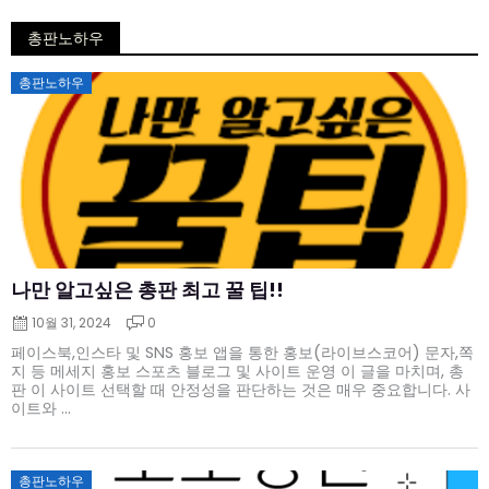
총판노하우
Posted
총판노하우
on
나만 알고싶은 총판 최고 꿀 팁!!
10월 31, 2024
0
페이스북,인스타 및 SNS 홍보 앱을 통한 홍보(라이브스코어) 문자,쪽
지 등 메세지 홍보 스포츠 블로그 및 사이트 운영 이 글을 마치며, 총
판 이 사이트 선택할 때 안정성을 판단하는 것은 매우 중요합니다. 사
이트와 ...
Posted
총판노하우