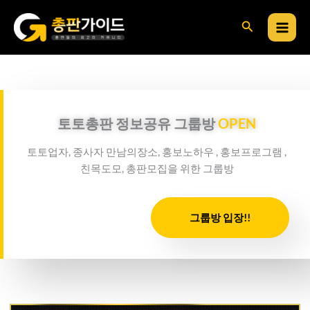
콘
검
텐
츠
색
로
건
너
뛰
토토총판 정보공유 그룹방
OPEN
기
토토업자, 종사자 만남의장소, 홍보노하우 , 홍보프로그램 ,
친목도모, 총판모집을 위한 그룹방
그룹방 입장!!