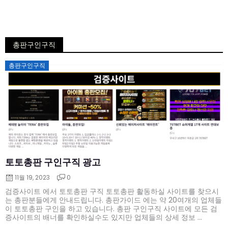
총판구인구직
Posted
총판구인구직
on
토토총판 구인구직 광고
11월 19, 2023
0
검증사이트 에서 토토총판 구직 토토총판 활동하실 사이트를 찾으시
는 총판분들에게 안내드립니다. 총판가이드 에는 약 20여개의 업체들
이 토토총판 구인을 하고 있습니다. 총판 구인구직 사이트에 모든 검
증사이트의 배너를 확인하실수도 있지만 업체들의 상세 정보 ...