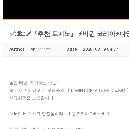
✅::B::✅『추천 토지노』 ⚡️비윈 코리아⚡️다
Author
An*******
Date
2026-03-19 04:57
높은 배당, 획기적인 이벤트,
먹튀사고 없이 안전 운영중인 【 B WIN KOREA (비윈 코리아)
신규회원을 모집합니다.
▷▶▷▶ 무사고 안전놀이터 “ 비윈코리아 ”◀◁◀◁