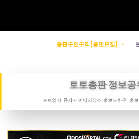
콘
텐
츠
로
건
총판구인구직[총판모집]
너
뛰
기
토토총판 정보공
토토업자, 종사자 만남의장소, 홍보노하우 , 홍