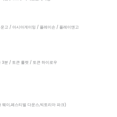
부운고 / 아시아게이밍 / 플레이손 / 플레이앤고
 3분 / 토큰 룰렛 / 토큰 하이로우
아 웨이,페스티벌 다운스,빅토리아 파크)