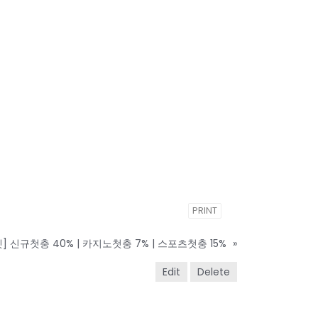
PRINT
] 신규첫충 40% | 카지노첫충 7% | 스포츠첫충 15%
»
Edit
Delete