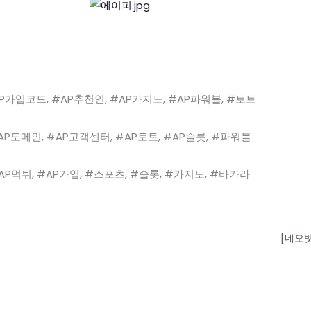
P가입코드, #AP추천인, #AP카지노, #AP파워볼, #토토
AP도메인, #AP고객센터, #AP토토, #AP슬롯, #파워볼
AP먹튀, #AP가입, #스포츠, #슬롯, #카지노, #바카라
[네오벳