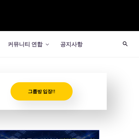
검
커뮤니티 연합
공지사항
색
그룹방 입장!!