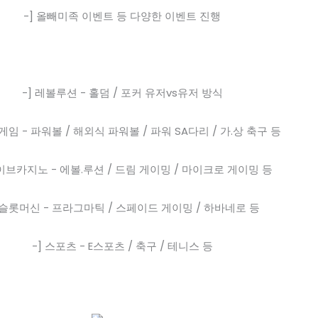
-] 올빼미족 이벤트 등 다양한 이벤트 진행
-] 레볼루션 - 홀덤 / 포커 유저vs유저 방식
게임 - 파워볼 / 해외식 파워볼 / 파워 SA다리 / 가.상 축구 등
라이브카지노 - 에볼.루션 / 드림 게이밍 / 마이크로 게이밍 등
] 슬롯머신 - 프라그마틱 / 스페이드 게이밍 / 하바네로 등
-] 스포츠 - E스포츠 / 축구 / 테니스 등