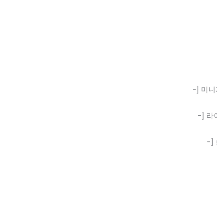
-] 미니
-] 
-