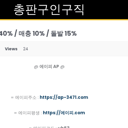
총판구인구직
% / 매충 10% / 돌발 15%
Views
24
@
에이피 AP
@
= 에이피주소 :
https://ap-3471.com
= 에이피평생 :
https://에이피.com