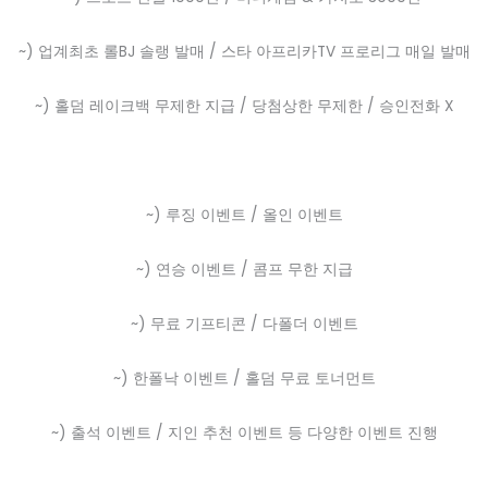
~) 업계최초 롤BJ 솔랭 발매 / 스타 아프리카TV 프로리그 매일 발매
~) 홀덤 레이크백 무제한 지급 / 당첨상한 무제한 / 승인전화 X
~) 루징 이벤트 / 올인 이벤트
~) 연승 이벤트 / 콤프 무한 지급
~) 무료 기프티콘 / 다폴더 이벤트
~) 한폴낙 이벤트 / 홀덤 무료 토너먼트
~) 출석 이벤트 / 지인 추천 이벤트 등 다양한 이벤트 진행