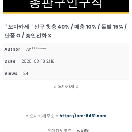
총판구인구직
" 오마카세 " 신규 첫충 40% / 매충 10% / 돌발 15% /
단폴 O / 승인전화 X
Author
An*******
Date
2026-03-18 21:18
Views
24
&
오마카세
&
= 오마카세주소 =
https://om-8461.com
= 오마카세코드 =
wb99