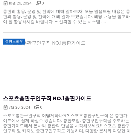
10월 26, 2024
0
총판의 활용, 운영 및 전략에 대해 알아보자! 오늘 말씀드릴 내용은 총
판의 활용, 운영 및 전략에 대해 알아 보겠습니다. 해당 내용을 참고하
여 잘 활용하시길 바랍니다. – 신뢰할 수 있는 시스템 : ...
Posted
총판노하우
on
스포츠총판구인구직 NO.1총판가이드
7월 26, 2024
0
스포츠총판구인구직 어떻게하나요? 스포츠총판구인구직 은 총판가
이드에서 쉽게 하실수 있습니다. 총판모집, 총판구인구직을 주도하는
총판가이드에서 본사와 총판의 만남을 시작해보세요!! 스포츠 총판구
인구직 및 카지노 총판구인구직도 가능하며, 다양한 본사와 다양한 이