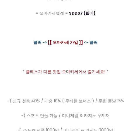
= 오마카세텔레 =
SDDS7 (텔레)
클릭 ->
[[ 오마카세 가입 ]]
<- 클릭
*
클래스가 다른 맛집 오마카세에서 즐기세요!
*
~) 신규 첫충 40% / 매충 10% ( 무제한 보너스 ) / 무한 돌발 15%
~) 스포츠 단폴 가능 / 미니게임 & 카지노 무제재
~) 스포츠 단폴 1000만 / 미니게임 & 카지노 3000만