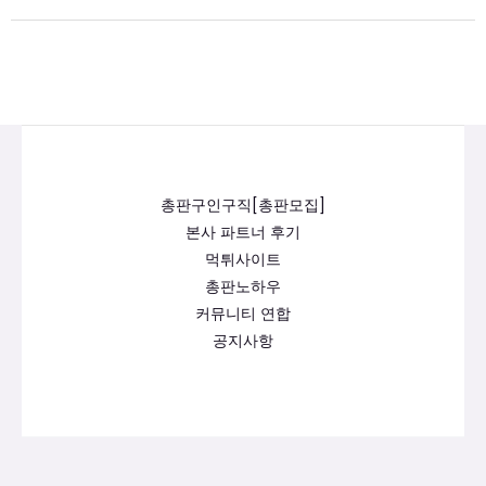
총판구인구직[총판모집]
본사 파트너 후기
먹튀사이트
총판노하우
커뮤니티 연합
공지사항