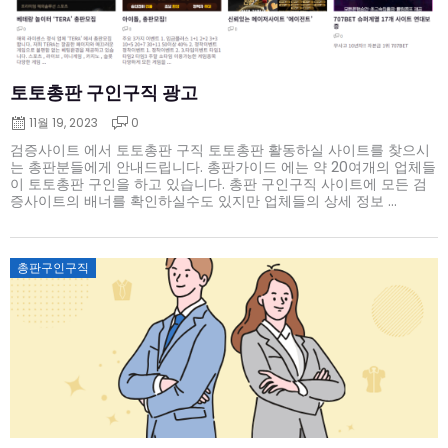
토토총판 구인구직 광고
11월 19, 2023
0
검증사이트 에서 토토총판 구직 토토총판 활동하실 사이트를 찾으시
는 총판분들에게 안내드립니다. 총판가이드 에는 약 20여개의 업체들
이 토토총판 구인을 하고 있습니다. 총판 구인구직 사이트에 모든 검
증사이트의 배너를 확인하실수도 있지만 업체들의 상세 정보 ...
Posted
총판구인구직
on