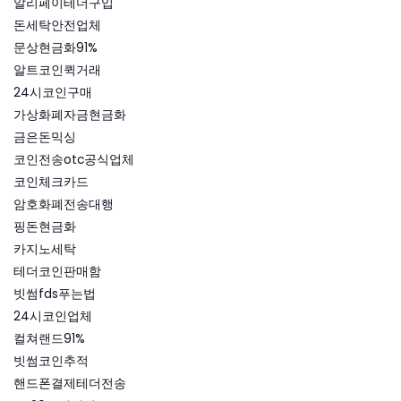
알리페이테더구입
돈세탁안전업체
문상현금화91%
알트코인퀵거래
24시코인구매
가상화폐자금현금화
금은돈믹싱
코인전송otc공식업체
코인체크카드
암호화폐전송대행
핑돈현금화
카지노세탁
테더코인판매함
빗썸fds푸는법
24시코인업체
컬쳐랜드91%
빗썸코인추적
핸드폰결제테더전송