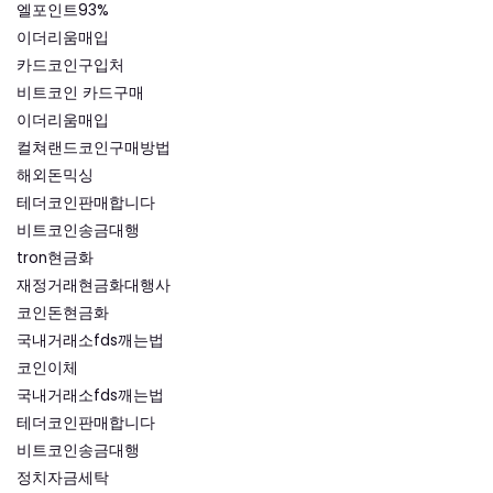
엘포인트93%
이더리움매입
카드코인구입처
비트코인 카드구매
이더리움매입
컬쳐랜드코인구매방법
해외돈믹싱
테더코인판매합니다
비트코인송금대행
tron현금화
재정거래현금화대행사
코인돈현금화
국내거래소fds깨는법
코인이체
국내거래소fds깨는법
테더코인판매합니다
비트코인송금대행
정치자금세탁