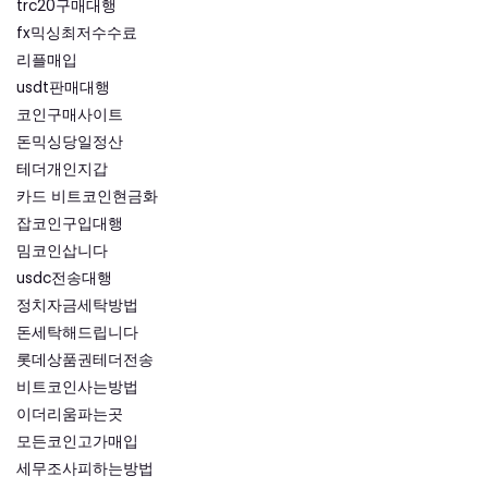
trc20구매대행
fx믹싱최저수수료
리플매입
usdt판매대행
코인구매사이트
돈믹싱당일정산
테더개인지갑
카드 비트코인현금화
잡코인구입대행
밈코인삽니다
usdc전송대행
정치자금세탁방법
돈세탁해드립니다
롯데상품권테더전송
비트코인사는방법
이더리움파는곳
모든코인고가매입
세무조사피하는방법