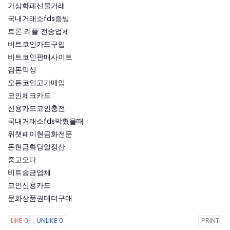
가상화폐선물거래
국내거래소fds증빙
트론 리플 전송업체
비트코인카드구입
비트코인판매사이트
검돈믹싱
모든코인고가매입
코인체크카드
신용카드코인충전
국내거래소fds막혔을때
위챗페이현금화전문
돈현금화당일정산
중고오다
비트송금업체
코인신용카드
문화상품권테더구매
LIKE
0
UNLIKE
0
PRINT