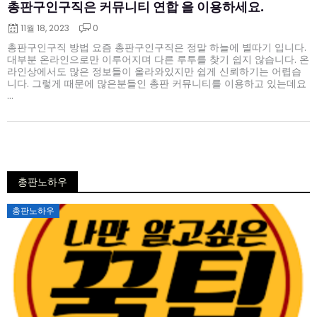
총판구인구직은 커뮤니티 연합 을 이용하세요.
11월 18, 2023
0
총판구인구직 방법 요즘 총판구인구직은 정말 하늘에 별따기 입니다.
대부분 온라인으로만 이루어지며 다른 루투를 찾기 쉽지 않습니다. 온
라인상에서도 많은 정보들이 올라와있지만 쉽게 신뢰하기는 어렵습
니다. 그렇게 때문에 많은분들인 총판 커뮤니티를 이용하고 있는데요
...
총판노하우
Posted
총판노하우
on