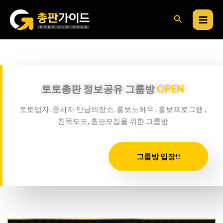
콘
검
텐
츠
색
로
건
너
뛰
토토총판 정보공유 그룹방
OPEN
기
토토업자, 종사자 만남의장소, 홍보노하우 , 홍보프로그램 ,
친목도모, 총판모집을 위한 그룹방
그룹방 입장!!