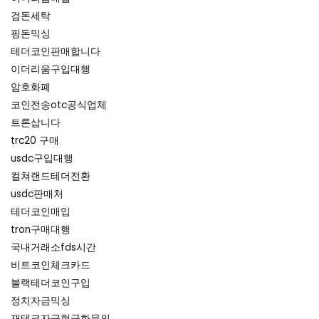
검돈세탁
핑돈믹싱
테더코인판매합니다
이더리움구입대행
암호화폐
코인전송otc공식업체
트론삽니다
trc20 구매
usdc구입대행
컬쳐랜드테더전환
usdc판매처
테더코인매입
tron구매대행
국내거래소fds시간
비트코인체크카드
블랙테더코인구입
정치자금믹싱
재테크자금현금화문의