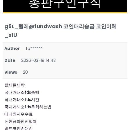
총판구인구직
g5L_텔레@fundwash 코인대리송금 코인이체
_s1U
Author
fu******
Date
2026-03-18 14:43
Views
20
탈세돈세탁
국내거래소fds증빙
국내거래소fds시간
국내거래소fds우회하는법
테더최저수수료
돈현금화안전업체
비트코인손대손