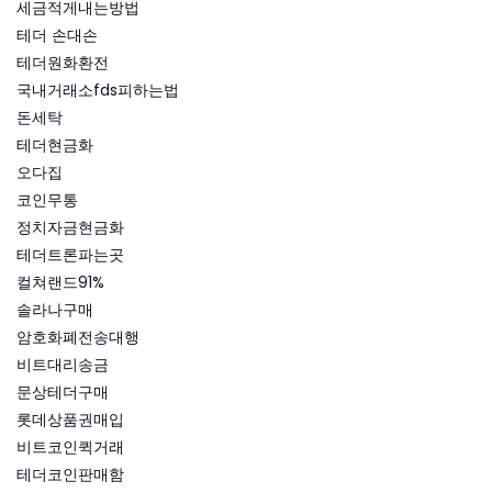
세금적게내는방법
테더 손대손
테더원화환전
국내거래소fds피하는법
돈세탁
테더현금화
오다집
코인무통
정치자금현금화
테더트론파는곳
컬쳐랜드91%
솔라나구매
암호화폐전송대행
비트대리송금
문상테더구매
롯데상품권매입
비트코인퀵거래
테더코인판매함