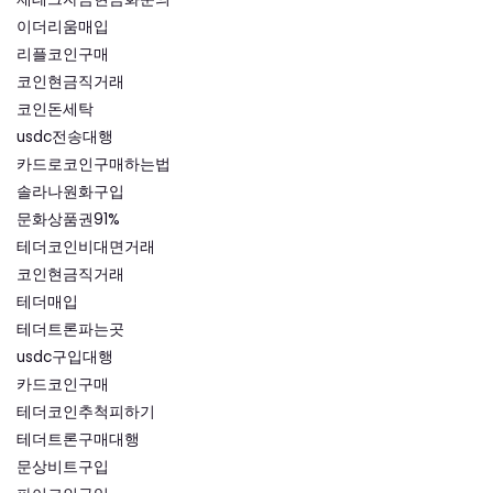
이더리움매입
리플코인구매
코인현금직거래
코인돈세탁
usdc전송대행
카드로코인구매하는법
솔라나원화구입
문화상품권91%
테더코인비대면거래
코인현금직거래
테더매입
테더트론파는곳
usdc구입대행
카드코인구매
테더코인추척피하기
테더트론구매대행
문상비트구입