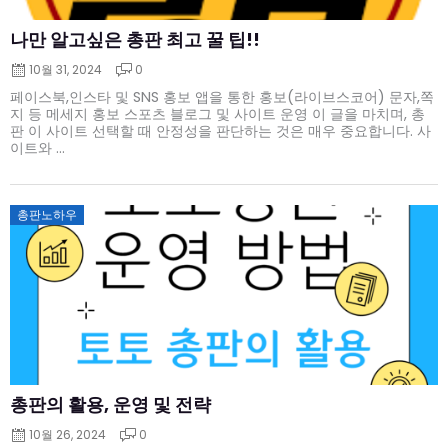
나만 알고싶은 총판 최고 꿀 팁!!
10월 31, 2024
0
페이스북,인스타 및 SNS 홍보 앱을 통한 홍보(라이브스코어) 문자,쪽
지 등 메세지 홍보 스포츠 블로그 및 사이트 운영 이 글을 마치며, 총
판 이 사이트 선택할 때 안정성을 판단하는 것은 매우 중요합니다. 사
이트와 ...
Posted
총판노하우
on
총판의 활용, 운영 및 전략
10월 26, 2024
0