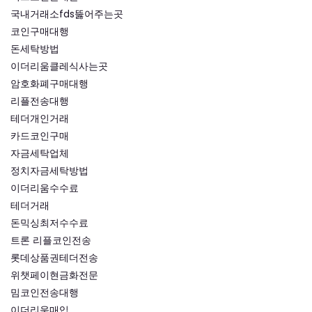
국내거래소fds뚫어주는곳
코인구매대행
돈세탁방법
이더리움클레식사는곳
암호화폐구매대행
리플전송대행
테더개인거래
카드코인구매
자금세탁업체
정치자금세탁방법
이더리움수수료
테더거래
돈믹싱최저수수료
트론 리플코인전송
롯데상품권테더전송
위챗페이현금화전문
밈코인전송대행
이더리움매입