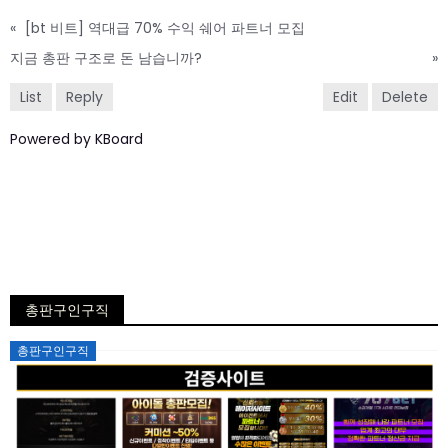
«
[bt 비트] 역대급 70% 수익 쉐어 파트너 모집
지금 총판 구조로 돈 남습니까?
»
List
Reply
Edit
Delete
Powered by KBoard
총판구인구직
Posted
총판구인구직
on