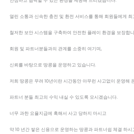
안심하고 협력할 수 있는 환경을 제공해 드리겠습니다.
열린 소통과 신속한 충전 및 환전 서비스를 통해 회원들에게 최
철저한 보안 시스템을 구축하여 안전한 플레이 환경을 보장합니
회원 및 파트너분들과의 관계를 소중히 여기며,
신뢰를 바탕으로 땅콩을 운영하고 있습니다.
저희 땅콩은 무려 10년이란 시간동안 아무런 사고없이 운영해 
파트너 분들 최고의 수익 내실 수 있도록 모시겠습니다.
너무 과한 요율지급에 혹해서 사고 당하지 마시고
약 10 년간 쌓은 신용으로 운영하는 땅콩과 파트너쉽 체결 하