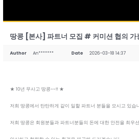
땅콩 [본사] 파트너 모집 # 커미션 협의 가
Author
An*******
Date
2026-03-18 14:37
★ 10년 무사고 땅콩~~!! ★
저희 땅콩에서 탄탄하게 같이 일할 파트너 분들을 모시고 있습니
저희 땅콩은 회원분들과 파트너분들의 돈에 대한 안전을 최우선!