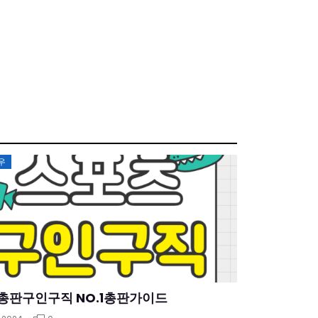
d
우
총판구인구직 NO.1총판가이드