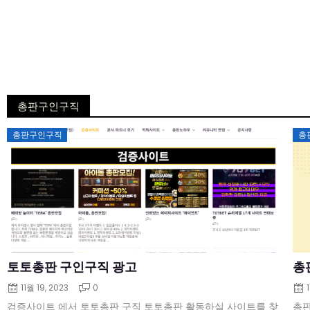
총판구인구직
Posted
총판구인구직
총
on
토토총판 구인구직 광고
총
11월 19, 2023
0
검증사이트 에서 토토총판 구직 토토총판 활동하실 사이트를 찾
총판