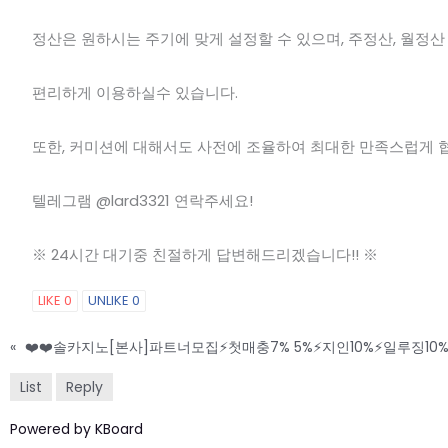
정산은 원하시는 주기에 맞게 설정할 수 있으며, 주정산, 월정산 
편리하게 이용하실수 있습니다.
또한, 커미션에 대해서도 사전에 조율하여 최대한 만족스럽게
텔레그램 @lard3321 연락주세요!
※ 24시간 대기중 친절하게 답변해드리겠습니다!! ※
LIKE
0
UNLIKE
0
«
List
Reply
Powered by KBoard