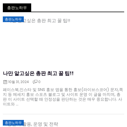
총판노하우
Posted
총판노하우
on
나만 알고싶은 총판 최고 꿀 팁!!
10월 31, 2024
0
페이스북,인스타 및 SNS 홍보 앱을 통한 홍보(라이브스코어) 문자,쪽
지 등 메세지 홍보 스포츠 블로그 및 사이트 운영 이 글을 마치며, 총
판 이 사이트 선택할 때 안정성을 판단하는 것은 매우 중요합니다. 사
이트와 ...
Posted
총판노하우