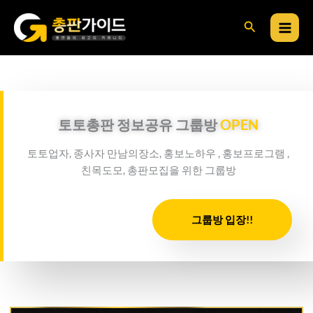
콘
검
텐
츠
색
로
건
너
뛰
토토총판 정보공유 그룹방
OPEN
기
토토업자, 종사자 만남의장소, 홍보노하우 , 홍보프로그램 ,
친목도모, 총판모집을 위한 그룹방
그룹방 입장!!