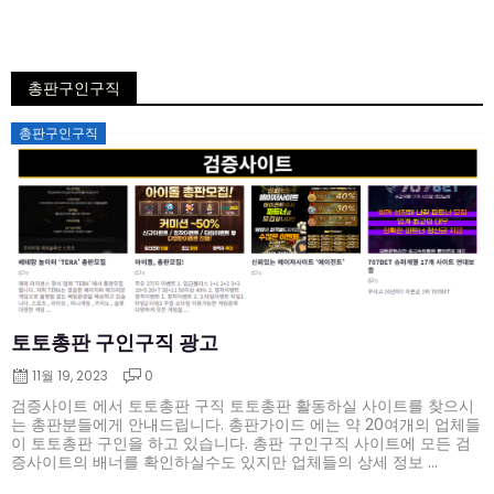
총판구인구직
Posted
총판구인구직
on
토토총판 구인구직 광고
11월 19, 2023
0
검증사이트 에서 토토총판 구직 토토총판 활동하실 사이트를 찾으시
는 총판분들에게 안내드립니다. 총판가이드 에는 약 20여개의 업체들
이 토토총판 구인을 하고 있습니다. 총판 구인구직 사이트에 모든 검
증사이트의 배너를 확인하실수도 있지만 업체들의 상세 정보 ...