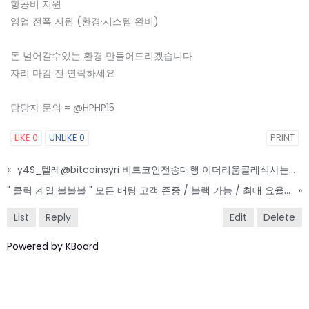
항공비 지원
영업 전폭 지원 (환경·시스템 완비)
돈 벌어갈수있는 환경 만들어드리겠습니다
자리 마감 전 연락하세요
담당자 문의 = @HPHP15
LIKE
0
UNLIKE
0
PRINT
«
y4S_텔레@bitcoinsyri 비트코인전송대행 이더리움클레식사는곳_p2L
" 클릭 계열 볼볼볼 " 모든 배팅 고객 존중 / 블랙 가능 / 최대 요율 제공
»
List
Reply
Edit
Delete
Powered by KBoard