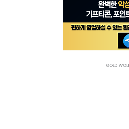
GOLD W