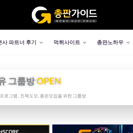
본사 파트너 후기
먹튀사이트
총판노하우
유 그룹방
OPEN
보프로그램 , 친목도모, 총판모집을 위한 그룹방