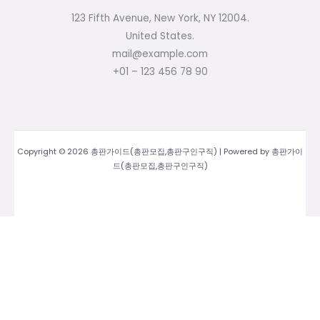
123 Fifth Avenue, New York, NY 12004.
United States.
mail@example.com
+01 – 123 456 78 90
Copyright © 2026 총판가이드(총판모집,총판구인구직) | Powered by 총판가이
드(총판모집,총판구인구직)