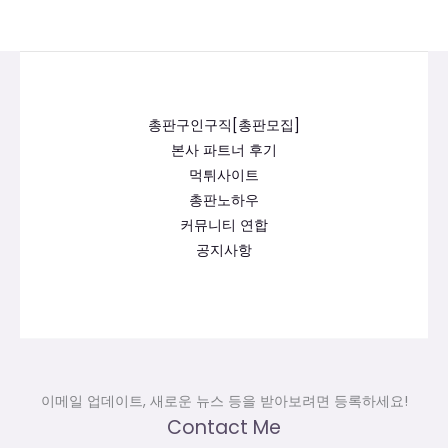
총판구인구직[총판모집]
본사 파트너 후기
먹튀사이트
총판노하우
커뮤니티 연합
공지사항
이메일 업데이트, 새로운 뉴스 등을 받아보려면 등록하세요!
Contact Me