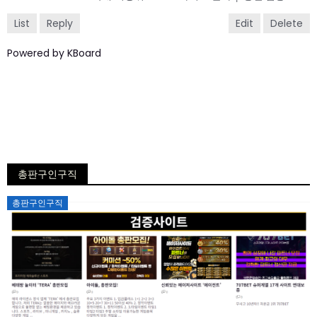
List
Reply
Edit
Delete
Powered by KBoard
총판구인구직
Posted
총판구인구직
on