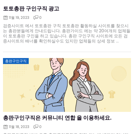
토토총판 구인구직 광고
11월 19, 2023
0
검증사이트 에서 토토총판 구직 토토총판 활동하실 사이트를 찾으시
는 총판분들에게 안내드립니다. 총판가이드 에는 약 20여개의 업체들
이 토토총판 구인을 하고 있습니다. 총판 구인구직 사이트에 모든 검
증사이트의 배너를 확인하실수도 있지만 업체들의 상세 정보 ...
Posted
총판구인구직
on
총판구인구직은 커뮤니티 연합 을 이용하세요.
11월 18, 2023
0