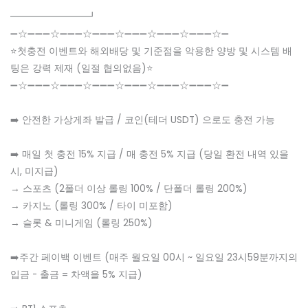
━━━━━━━━┛
➖☆➖➖➖☆➖➖➖☆➖➖➖☆➖➖➖☆➖➖➖☆➖➖➖☆➖
⭐️첫충전 이벤트와 해외배당 및 기준점을 악용한 양방 및 시스템 배
팅은 강력 제재 (일절 협의없음)⭐️
➖☆➖➖➖☆➖➖➖☆➖➖➖☆➖➖➖☆➖➖➖☆➖➖➖☆➖
➡️ 안전한 가상게좌 발급 / 코인(테더 USDT) 으로도 충전 가능
➡️ 매일 첫 충전 15% 지급 / 매 충전 5% 지급 (당일 환전 내역 있을
시, 미지급)
→ 스포츠 (2폴더 이상 롤링 100% / 단폴더 롤링 200%)
→ 카지노 (롤링 300% / 타이 미포함)
→ 슬롯 & 미니게임 (롤링 250%)
➡️주간 페이백 이벤트 (매주 월요일 00시 ~ 일요일 23시59분까지의
입금 - 출금 = 차액을 5% 지급)