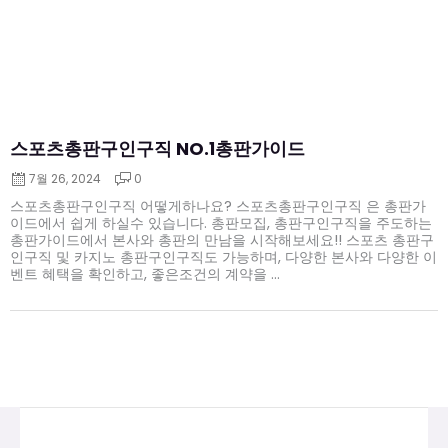
스포츠총판구인구직 NO.1총판가이드
7월 26, 2024
0
스포츠총판구인구직 어떻게하나요? 스포츠총판구인구직 은 총판가
이드에서 쉽게 하실수 있습니다. 총판모집, 총판구인구직을 주도하는
총판가이드에서 본사와 총판의 만남을 시작해보세요!! 스포츠 총판구
인구직 및 카지노 총판구인구직도 가능하며, 다양한 본사와 다양한 이
벤트 혜택을 확인하고, 좋은조건의 계약을 ...