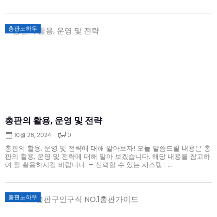
Posted
총판노하우
on
총판의 활용, 운영 및 전략
10월 26, 2024
0
총판의 활용, 운영 및 전략에 대해 알아보자! 오늘 말씀드릴 내용은 총
판의 활용, 운영 및 전략에 대해 알아 보겠습니다. 해당 내용을 참고하
여 잘 활용하시길 바랍니다. – 신뢰할 수 있는 시스템 : ...
Posted
총판노하우
on