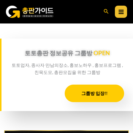
콘
검
텐
츠
색
로
건
너
뛰
토토총판 정보공유 그룹방
OPEN
기
토토업자, 종사자 만남의장소, 홍보노하우 , 홍보프로그램 ,
친목도모, 총판모집을 위한 그룹방
그룹방 입장!!