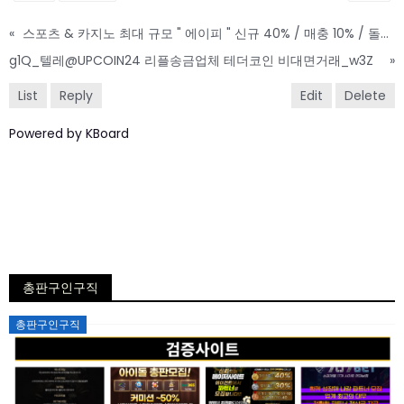
«
스포츠 & 카지노 최대 규모 " 에이피 " 신규 40% / 매충 10% / 돌발 15%
g1Q_텔레@UPCOIN24 리플송금업체 테더코인 비대면거래_w3Z
»
List
Reply
Edit
Delete
Powered by KBoard
총판구인구직
Posted
총판구인구직
on