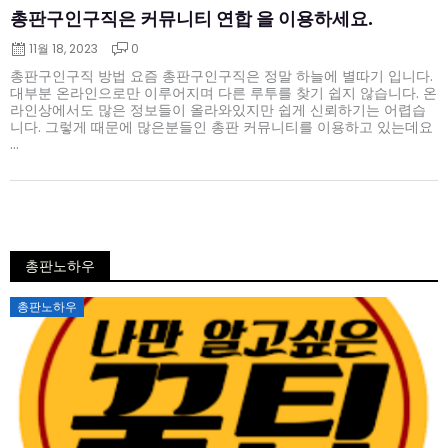
총판구인구직은 커뮤니티 연합 을 이용하세요.
11월 18, 2023
0
총판구인구직 방법 요즘 총판구인구직은 정말 하늘에 별따기 입니다.
대부분 온라인으로만 이루어지며 다른 루투를 찾기 쉽지 않습니다. 온
라인상에서도 많은 정보들이 올라와있지만 쉽게 신뢰하기는 어렵습
니다. 그렇게 때문에 많은분들인 총판 커뮤니티를 이용하고 있는데요
...
총판노하우
Posted
총판노하우
on