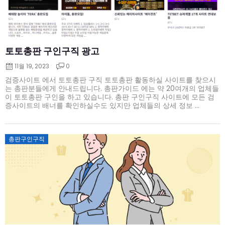
토토총판 구인구직 광고
11월 19, 2023
0
검증사이트 에서 토토총판 구직 토토총판 활동하실 사이트를 찾으시
는 총판분들에게 안내드립니다. 총판가이드 에는 약 20여개의 업체들
이 토토총판 구인을 하고 있습니다. 총판 구인구직 사이트에 모든 검
증사이트의 배너를 확인하실수도 있지만 업체들의 상세 정보 ...
Posted
총판구인구직
on