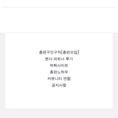
총판구인구직[총판모집]
본사 파트너 후기
먹튀사이트
총판노하우
커뮤니티 연합
공지사항