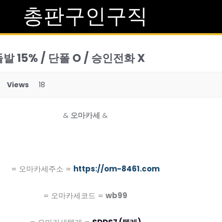
총판구인구직
돌발 15% / 단폴 O / 승인전화 X
Views
18
&
오마카세
&
= 오마카세주소 =
https://om-8461.com
= 오마카세코드 =
wb99