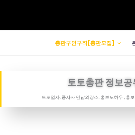
콘
텐
츠
로
건
총판구인구직[총판모집]
너
뛰
기
토토총판 정보공
토토업자, 종사자 만남의장소, 홍보노하우 , 홍