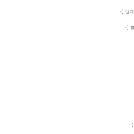
~) 업
~)
~