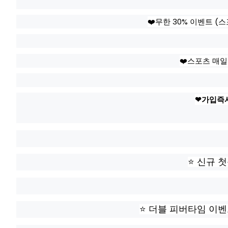
❤️무한 30% 이벤트 
❤️스포츠 매일
❤가입즉시 
⭐️ 신규 
⭐️ 더블 피버타임 이벤