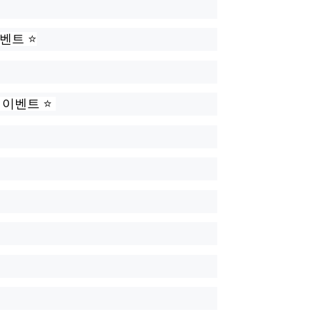
벤트 ⭐️
 이벤트 ⭐️