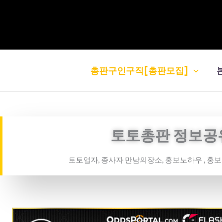
콘
텐
츠
로
건
총판구인구직[총판모집]
너
뛰
기
토토총판 정보공
토토업자, 종사자 만남의장소, 홍보노하우 , 홍