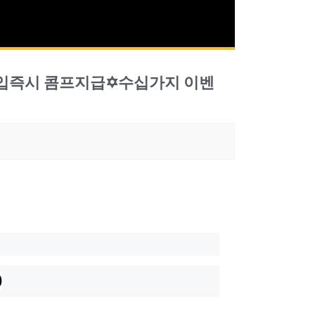
️가입즉시 콤프지급✡️수십가지 이벤
0