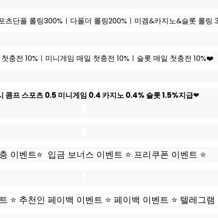
(스포츠단폴 롤링300%ㅣ다폴더 롤링200%ㅣ미겜&카지노&슬롯 롤링 30
 첫충전 10%ㅣ미니게임 매일 첫충전 10%ㅣ슬롯 매일 첫충전 10%❤️
콤프 스포츠 0.5 미니게임 0.4 카지노 0.4% 슬롯 1.5%지급
❤
첫충 이벤트⭐️ 입금 보너스 이벤트 ⭐️ 프리쿠폰 이벤트 ⭐️
트 ⭐️ 추천인 페이백 이벤트 ⭐️ 페이백 이벤트 ⭐️ 텔레그램 