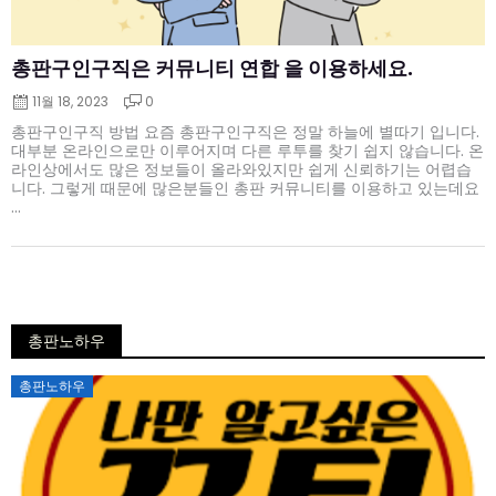
총판구인구직은 커뮤니티 연합 을 이용하세요.
11월 18, 2023
0
총판구인구직 방법 요즘 총판구인구직은 정말 하늘에 별따기 입니다.
대부분 온라인으로만 이루어지며 다른 루투를 찾기 쉽지 않습니다. 온
라인상에서도 많은 정보들이 올라와있지만 쉽게 신뢰하기는 어렵습
니다. 그렇게 때문에 많은분들인 총판 커뮤니티를 이용하고 있는데요
...
총판노하우
Posted
총판노하우
on