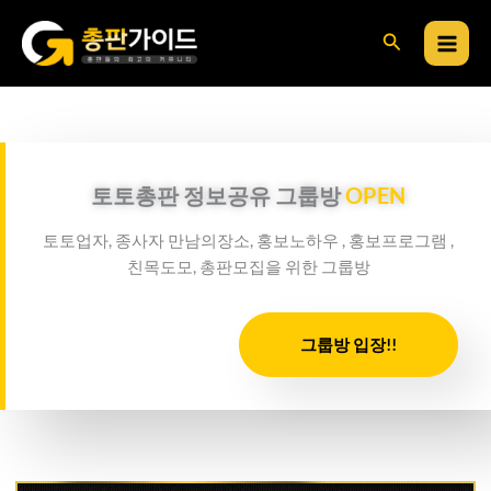
콘
검
텐
츠
색
로
건
너
뛰
토토총판 정보공유 그룹방
OPEN
기
토토업자, 종사자 만남의장소, 홍보노하우 , 홍보프로그램 ,
친목도모, 총판모집을 위한 그룹방
그룹방 입장!!