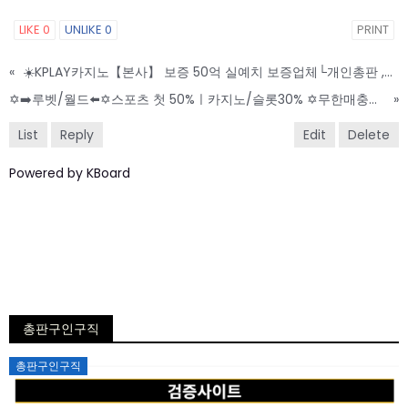
LIKE
0
UNLIKE
0
PRINT
«
☀️KPLAY카지노【본사】 보증 50억 실예치 보증업체└개인총판 ,팀단위총판 파트너┘ 사장님들 최고우대 모집합니다 ☀️
✡️➡️루벳/월드⬅️✡️스포츠 첫 50%ㅣ카지노/슬롯30% ✡️무한매충✡️모든배팅제재없음✡️가입즉시 콤프지급✡️수십가지 이벤트✡️
»
List
Reply
Edit
Delete
Powered by KBoard
총판구인구직
Posted
총판구인구직
on