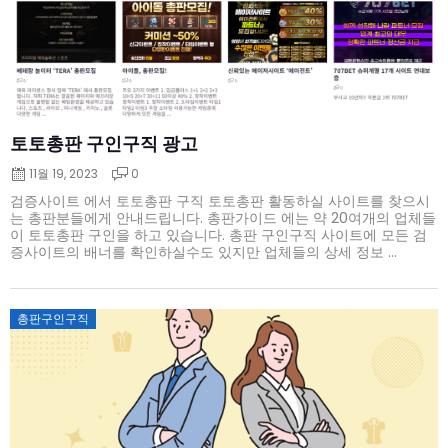
토토총판 구인구직 광고
11월 19, 2023
0
검증사이트 에서 토토총판 구직 토토총판 활동하실 사이트를 찾으시
는 총판분들에게 안내드립니다. 총판가이드 에는 약 20여개의 업체들
이 토토총판 구인을 하고 있습니다. 총판 구인구직 사이트에 모든 검
증사이트의 배너를 확인하실수도 있지만 업체들의 상세 정보 ...
Posted
총판구인구직
on