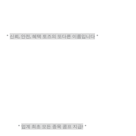
*
신뢰, 안전, 혜택 토즈의 또다른 이름입니다
*
*
업계 최초 모든 종목 콤프 지급!
*