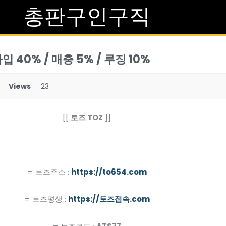
총판구인구직
가입 40% / 매충 5% / 루징 10%
Views
23
[[
토즈 TOZ
]]
= 토즈주소 :
https://to654.com
= 토즈평생 :
https://토즈접속.com