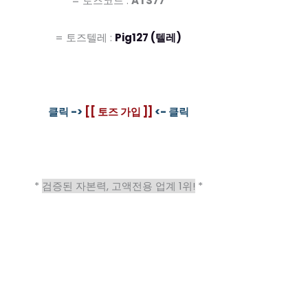
= 토즈코드 :
ATS77
= 토즈텔레 :
Pig127 (텔레)
클릭 ->
[[ 토즈 가입 ]]
<- 클릭
*
검증된 자본력, 고액전용 업계 1위!
*