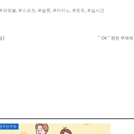
#파워볼, #스포츠, #슬롯, #카지노, #토토, #실시간
덤)
" OK " 완전 무제
Posted
판구인구직
on