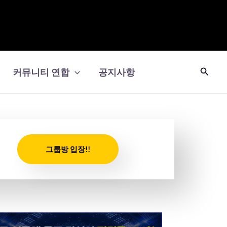
검
커뮤니티 연합
공지사항
색
그룹방 입장!!