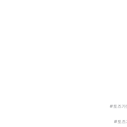
#토즈가입
#토즈