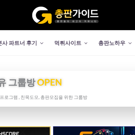
본사 파트너 후기
먹튀사이트
총판노하우
유 그룹방
OPEN
보프로그램 , 친목도모, 총판모집을 위한 그룹방