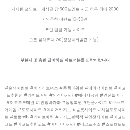
게시판 포인트 - 게시글 당 500포인트 지급 하루 최대 2000
지인추천 이벤트 10~50만
코인 입금 가능 사이트
모든 블랙유져 OK(정상계좌발급 가능)
부본사 및 총판 같이하실 파트너분들 연락바랍니다
#출석이벤트 #바카라보너스 #동행파워볼 #페이백이벤트 #어코
드추천인 #라이브배팅 #안전바카라 #메이저공원 #안전놀이터
#어코드도메인 #1인칭바카라 #동행복권 #단폴사이트 #보스코
어게임 #토토사이트 #메이저카지노 #슬롯사이트 #사설토토사이
트 #토토mlb #라이브베팅 #카지노블랙잭 #안전사이트 #어코드
코드 #어코드추천코드 #메이저바카라 #어코드주소 #스포츠토토