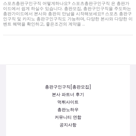
스포츠총판구인구직 어떻게하나요? 스포츠총판구인구직 은 총판가
이드에서 쉽게 하실수 있습니다. 총판모집, 총판구인구직을 주도하는
총판가이드에서 본사와 총판의 만남을 시작해보세요!! 스포츠 총판구
인구직 및 카지노 총판구인구직도 가능하며, 다양한 본사와 다양한 이
벤트 혜택을 확인하고, 좋은조건의 계약을 ...
총판구인구직[총판모집]
본사 파트너 후기
먹튀사이트
총판노하우
커뮤니티 연합
공지사항