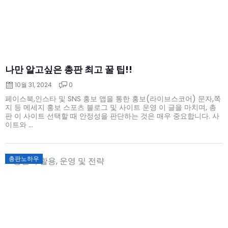
나만 알고싶은 총판 최고 꿀 팁!!
10월 31, 2024
0
페이스북,인스타 및 SNS 홍보 앱을 통한 홍보(라이브스코어) 문자,쪽
지 등 메세지 홍보 스포츠 블로그 및 사이트 운영 이 글을 마치며, 총
판 이 사이트 선택할 때 안정성을 판단하는 것은 매우 중요합니다. 사
이트와 ...
Posted
총판노하우
on