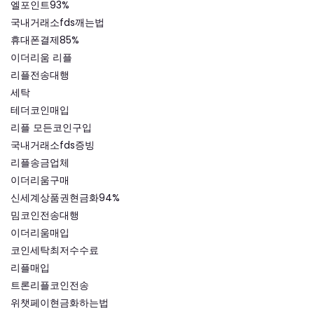
엘포인트93%
국내거래소fds깨는법
휴대폰결제85%
이더리움 리플
리플전송대행
세탁
테더코인매입
리플 모든코인구입
국내거래소fds증빙
리플송금업체
이더리움구매
신세계상품권현금화94%
밈코인전송대행
이더리움매입
코인세탁최저수수료
리플매입
트론리플코인전송
위챗페이현금화하는법