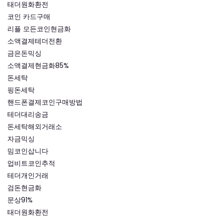
태더원화환전
코인 카드구매
리플 모든코인현금화
소액결제테더전환
금은돈믹싱
소액결제현금화85%
돈세탁
핑돈세탁
핸드폰결제코인구매방법
테더대리송금
돈세탁해외거래소
자금믹싱
밈코인삽니다
업비트코인추적
테더개인거래
검돈현금화
문상91%
태더원화환전