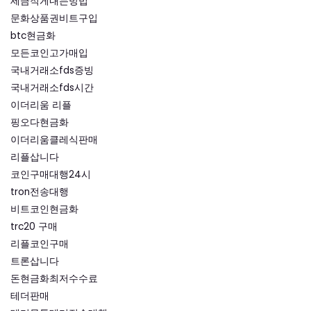
세금적게내는방법
문화상품권비트구입
btc현금화
모든코인고가매입
국내거래소fds증빙
국내거래소fds시간
이더리움 리플
핑오다현금화
이더리움클레식판매
리플삽니다
코인구매대행24시
tron전송대행
비트코인현금화
trc20 구매
리플코인구매
트론삽니다
돈현금화최저수수료
테더판매