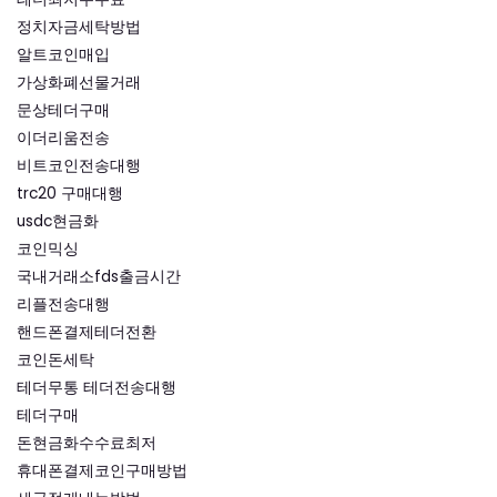
정치자금세탁방법
알트코인매입
가상화폐선물거래
문상테더구매
이더리움전송
비트코인전송대행
trc20 구매대행
usdc현금화
코인믹싱
국내거래소fds출금시간
리플전송대행
핸드폰결제테더전환
코인돈세탁
테더무통 테더전송대행
테더구매
돈현금화수수료최저
휴대폰결제코인구매방법