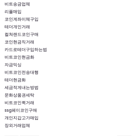
비트송금업체
리플매입
코인계좌이체구입
테더개인거래
컬쳐랜드코인구매
코인현금직거래
카드로테더구입하는법
비트코인현금화
자금믹싱
비트코인전송대행
테더현금화
세금적게내는방법
문화상품권세탁
비트코인퀵거래
ssg페이코인구매
개인지갑고가매입
장외거래업체