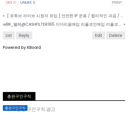
LIKE
0
UNLIKE
0
PRINT
«
[ 유튜브 라이브 시청자 유입 ] 안전한 IP 운용 / 합리적인 과금 / 최적의 플랜
w8R_텔레@CASHFILTER365 이더리움매입 리플코인매입 리플코인판매 트론리플코인전송 트론리플코인판매 트론리플전송대행 트론리플전송업체_f5K
»
List
Reply
Edit
Delete
Powered by KBoard
총판구인구직
Posted
총판구인구직
on