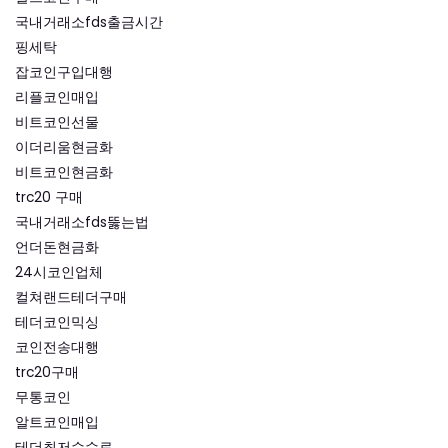
국내거래소fds출금시간
핑세탁
잡코인구입대행
리플코인매입
비트코인선물
이더리움현금화
비트코인현금화
trc20 구매
국내거래소fds뚫는법
언더돈현금화
24시코인업체
컬쳐랜드테더구매
테더코인믹싱
코인전송대행
trc20구매
무통코인
알트코인매입
테더최저수수료