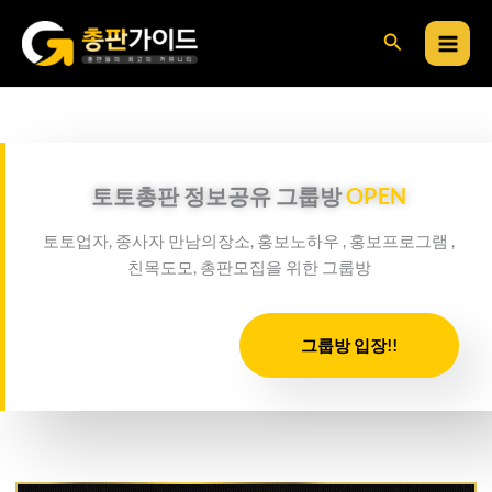
콘
검
텐
츠
색
로
건
너
뛰
토토총판 정보공유 그룹방
OPEN
기
토토업자, 종사자 만남의장소, 홍보노하우 , 홍보프로그램 ,
친목도모, 총판모집을 위한 그룹방
그룹방 입장!!