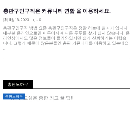
총판구인구직은 커뮤니티 연합 을 이용하세요.
11월 18, 2023
0
총판구인구직 방법 요즘 총판구인구직은 정말 하늘에 별따기 입니다.
대부분 온라인으로만 이루어지며 다른 루투를 찾기 쉽지 않습니다. 온
라인상에서도 많은 정보들이 올라와있지만 쉽게 신뢰하기는 어렵습
니다. 그렇게 때문에 많은분들인 총판 커뮤니티를 이용하고 있는데요
...
총판노하우
Posted
총판노하우
on