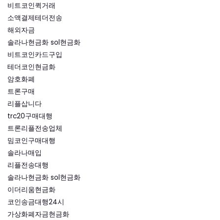
비트코인퀵거래
소액결제테더전송
해외자금
솔라나현금화 sol현금화
비트코인카드구입
테더코인현금화
암호화폐
트론구매
리플삽니다
trc20구매대행
트론리플전송업체
밈코인구매대행
솔라나매입
리플전송대행
솔라나현금화 sol현금화
이더리움현금화
코인송금대행24시
가상화폐자금현금화