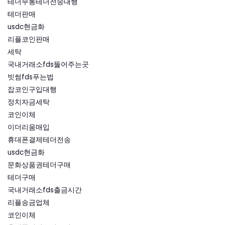
테더무통테더전송대행
테더판매
usdc현금화
리플코인판매
세탁
국내거래소fds뚫어주는곳
빗썸fds푸는법
잡코인구입대행
정치자금세탁
코인이체
이더리움매입
휴대폰결제테더전송
usdc현금화
문화상품권테더구매
테더구매
국내거래소fds출금시간
리플송금업체
코인이체