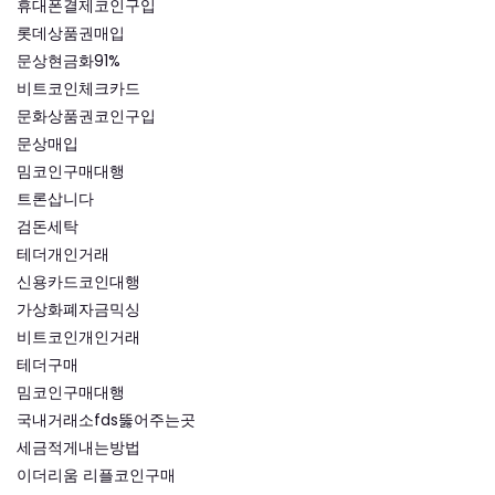
휴대폰결제코인구입
롯데상품권매입
문상현금화91%
비트코인체크카드
문화상품권코인구입
문상매입
밈코인구매대행
트론삽니다
검돈세탁
테더개인거래
신용카드코인대행
가상화폐자금믹싱
비트코인개인거래
테더구매
밈코인구매대행
국내거래소fds뚫어주는곳
세금적게내는방법
이더리움 리플코인구매