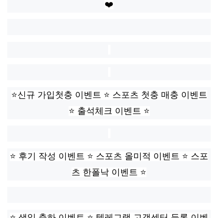
❤️
⭐️신규 가입첫충 이벤트 ⭐️ 스포츠 첫충 매충 이벤트
⭐️ 출석체크 이벤트 ⭐️
⭐️ 후기 작성 이벤트 ⭐️ 스포츠 올미적 이벤트 ⭐️ 스포
츠 한폴낙 이벤트 ⭐️
⭐️ 생일 축하 이벤트 ⭐️ 텔레그램 고객센터 등록 이벤