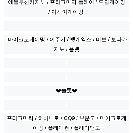
에볼루션카지노 / 프라그마틱 플레이 / 드림게이밍
/
아시아게이밍
마이크로게이밍 / 이주기 / 벳게임즈 / 비보 / 보타카
지노 / 올벳
❤️
슬롯
❤️
프라그마틱 / 하바네로 / CQ9 / 부운고 / 마이크로게
이밍 / 플레이썬 / 플레이앤고