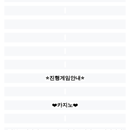
⭐️진행게임안내⭐️
❤️
카지노
❤️