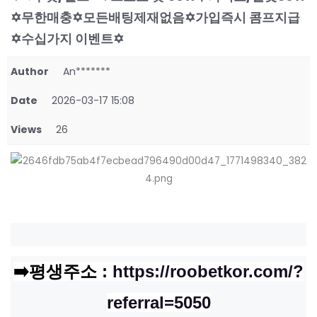
✡️무한매충✡️모든배팅제재없음✡️가입즉시 콤프지급
✡️수십가지 이벤트✡️
Author
An*******
Date
2026-03-17 15:08
Views
26
➡️평생주소 :
https://roobetkor.com/?
referral=5050