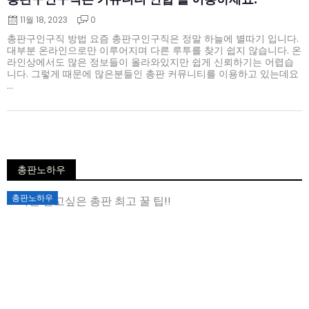
11월 18, 2023
0
총판구인구직 방법 요즘 총판구인구직은 정말 하늘에 별따기 입니다.
대부분 온라인으로만 이루어지며 다른 루투를 찾기 쉽지 않습니다. 온
라인상에서도 많은 정보들이 올라와있지만 쉽게 신뢰하기는 어렵습
니다. 그렇게 때문에 많은분들인 총판 커뮤니티를 이용하고 있는데요
...
총판노하우
Posted
총판노하우
on