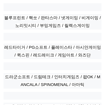
블루프린트 / 핵쏘 / 판타스마 / 넷게이밍 / 비게이밍 /
노리밋시티 / 부밍게임즈 / 릴렉스게이밍
레드타이거 / PG소프트 / 플레이스타 / 아시안게이밍
/ 퀵스핀 / 레드레이크 / 게임아트 / 와즈단
드라군소프트 / 드림테크 / 인터치게임즈 / 팝OK / M
ANCALA / SPINOMENAL / 아마틱