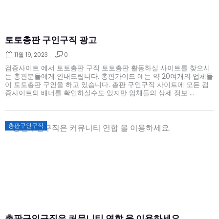
토토총판 구인구직 광고
11월 19, 2023
0
검증사이트 에서 토토총판 구직 토토총판 활동하실 사이트를 찾으시
는 총판분들에게 안내드립니다. 총판가이드 에는 약 20여개의 업체들
이 토토총판 구인을 하고 있습니다. 총판 구인구직 사이트에 모든 검
증사이트의 배너를 확인하실수도 있지만 업체들의 상세 정보 ...
Posted
총판구인구직
on
총판구인구직은 커뮤니티 연합 을 이용하세요.