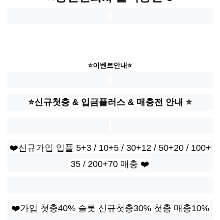
⭐️이벤트안내⭐️
⭐️신규첫충 & 입금플러스 & 매충전 안내 ⭐️
❤️신규가입
입플 5+3 / 10+5 / 30+12 / 50+20 / 100+
35 / 200+70 매충
❤️
❤️가입 첫충40% 슬롯 신규첫충30% 첫충 매충10%