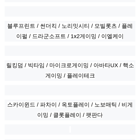
블루프린트 / 썬더킥 / 노리밋시티 / 모빌롯츠 / 플레
이펄 / 드라군소프트 / 1x2게이밍 / 이엘케이
릴킹덤 / 빅타임 / 마이크로게이밍 / 아바타UX / 핵소
게이밍 / 플레이테크
스카이윈드 / 파차이 / 옥토플레이 / 노보매틱 / 비게
이밍 / 클롯플레이 / 팻판다