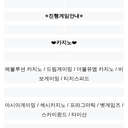
⭐️진행게임안내⭐️
❤️
카지노
❤️
에볼루션 카지노 / 드림게이밍 / 더블유엠 카지노 / 비
보게이밍 / 티지스피드
아시아게이밍 / 섹시카지노 / 프라그마틱 / 벳게임즈 /
스카이윈드 / 타이산