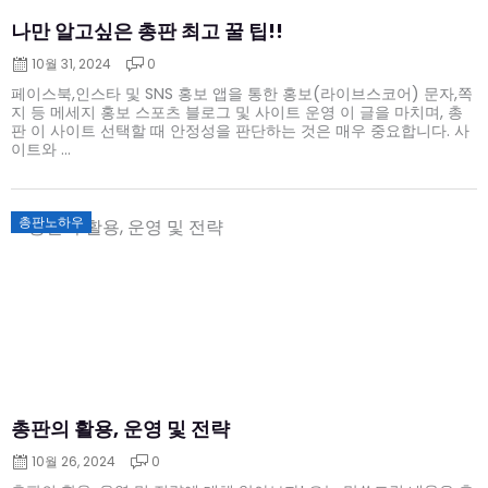
나만 알고싶은 총판 최고 꿀 팁!!
10월 31, 2024
0
페이스북,인스타 및 SNS 홍보 앱을 통한 홍보(라이브스코어) 문자,쪽
지 등 메세지 홍보 스포츠 블로그 및 사이트 운영 이 글을 마치며, 총
판 이 사이트 선택할 때 안정성을 판단하는 것은 매우 중요합니다. 사
이트와 ...
Posted
총판노하우
on
총판의 활용, 운영 및 전략
10월 26, 2024
0