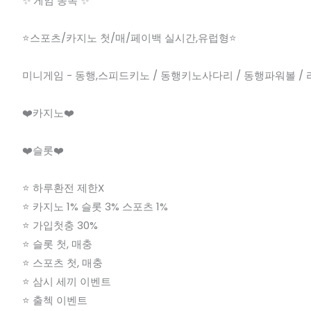
✨ 게임 종목 ✨
⭐️스포츠/카지노 첫/매/페이백 실시간,유럽형⭐️
미니게임 - 동행,스피드키노 / 동행키노사다리 / 동행파워볼 / 
❤️카지노❤️
❤️슬롯❤️
⭐️ 하루환전 제한X
⭐️ 카지노 1% 슬롯 3% 스포츠 1%
⭐️ 가입첫충 30%
⭐️ 슬롯 첫, 매충
⭐️ 스포츠 첫, 매충
⭐️ 삼시 세끼 이벤트
⭐️ 출첵 이벤트