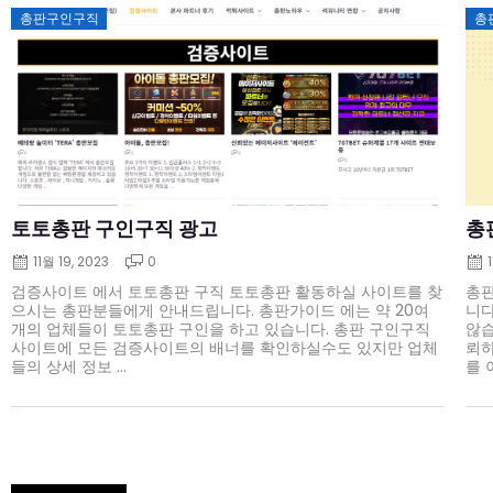
Posted
총판구인구직
총
on
토토총판 구인구직 광고
총
11월 19, 2023
0
검증사이트 에서 토토총판 구직 토토총판 활동하실 사이트를 찾
총판
으시는 총판분들에게 안내드립니다. 총판가이드 에는 약 20여
니다
개의 업체들이 토토총판 구인을 하고 있습니다. 총판 구인구직
않습
사이트에 모든 검증사이트의 배너를 확인하실수도 있지만 업체
뢰하
들의 상세 정보 ...
를 