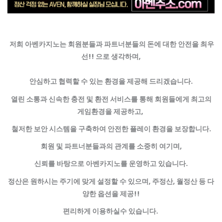
저희 아벤카지노는 회원분들과 파트너분들의 돈에 대한 안전을 최우
선!! 으로 생각하며,
안심하고 협력할 수 있는 환경을 제공해 드리겠습니다.
열린 소통과 신속한 충전 및 환전 서비스를 통해 회원들에게 최고의
게임환경을 제공하고,
철저한 보안 시스템을 구축하여 안전한 플레이 환경을 보장합니다.
회원 및 파트너분들과의 관계를 소중히 여기며,
신뢰를 바탕으로 아벤카지노를 운영하고 있습니다.
정산은 원하시는 주기에 맞게 설정할 수 있으며, 주정산, 월정산 등 다
양한 옵션을 제공!!
편리하게 이용하실수 있습니다.