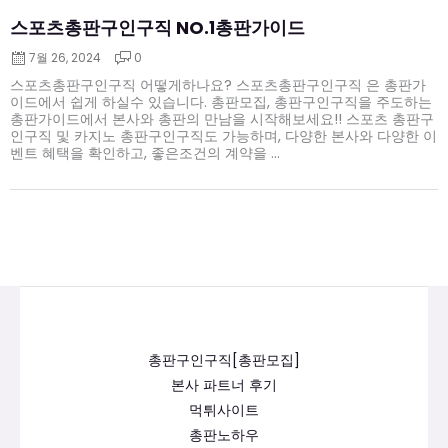
스포츠총판구인구직 NO.1총판가이드
7월 26, 2024
0
스포츠총판구인구직 어떻게하나요? 스포츠총판구인구직 은 총판가
이드에서 쉽게 하실수 있습니다. 총판모집, 총판구인구직을 주도하는
총판가이드에서 본사와 총판의 만남을 시작해보세요!! 스포츠 총판구
인구직 및 카지노 총판구인구직도 가능하며, 다양한 본사와 다양한 이
벤트 혜택을 확인하고, 좋은조건의 계약을 ...
총판구인구직[총판모집]
본사 파트너 후기
먹튀사이트
총판노하우