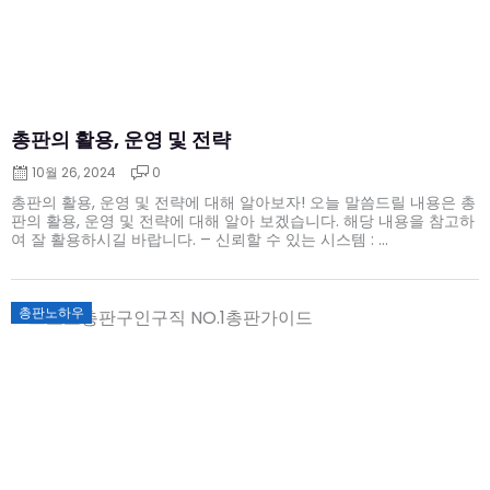
총판의 활용, 운영 및 전략
10월 26, 2024
0
총판의 활용, 운영 및 전략에 대해 알아보자! 오늘 말씀드릴 내용은 총
판의 활용, 운영 및 전략에 대해 알아 보겠습니다. 해당 내용을 참고하
여 잘 활용하시길 바랍니다. – 신뢰할 수 있는 시스템 : ...
Posted
총판노하우
on