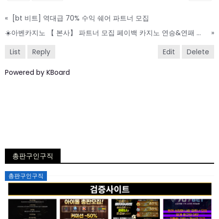
«
[bt 비트] 역대급 70% 수익 쉐어 파트너 모집
☀️아벤카지노 【 본사】 파트너 모집 페이백 카지노 연승&연패 ★ 콤프 등 이벤트 본사 회원관리 국내 1등 메이져 각종 보증사이트 50억 실보증금 예치 ☀️
»
List
Reply
Edit
Delete
Powered by KBoard
총판구인구직
Posted
총판구인구직
on