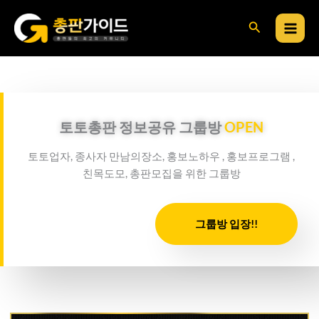
콘
검
텐
츠
색
로
건
너
뛰
토토총판 정보공유 그룹방
OPEN
기
토토업자, 종사자 만남의장소, 홍보노하우 , 홍보프로그램 ,
친목도모, 총판모집을 위한 그룹방
그룹방 입장!!