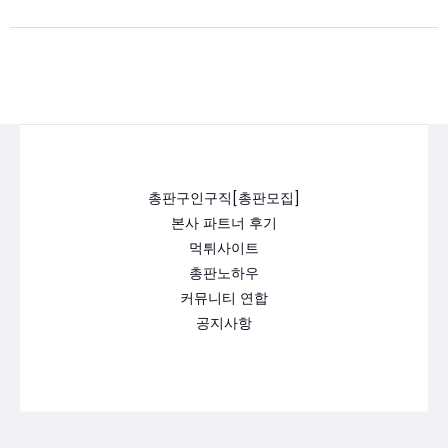
총판구인구직[총판모집]
본사 파트너 후기
먹튀사이트
총판노하우
커뮤니티 연합
공지사항