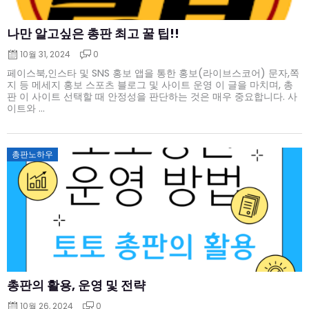
나만 알고싶은 총판 최고 꿀 팁!!
10월 31, 2024
0
페이스북,인스타 및 SNS 홍보 앱을 통한 홍보(라이브스코어) 문자,쪽
지 등 메세지 홍보 스포츠 블로그 및 사이트 운영 이 글을 마치며, 총
판 이 사이트 선택할 때 안정성을 판단하는 것은 매우 중요합니다. 사
이트와 ...
Posted
총판노하우
on
총판의 활용, 운영 및 전략
10월 26, 2024
0