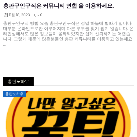
총판구인구직은 커뮤니티 연합 을 이용하세요.
11월 18, 2023
0
총판구인구직 방법 요즘 총판구인구직은 정말 하늘에 별따기 입니다.
대부분 온라인으로만 이루어지며 다른 루투를 찾기 쉽지 않습니다. 온
라인상에서도 많은 정보들이 올라와있지만 쉽게 신뢰하기는 어렵습
니다. 그렇게 때문에 많은분들인 총판 커뮤니티를 이용하고 있는데요
...
총판노하우
Posted
총판노하우
on