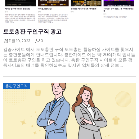
토토총판 구인구직 광고
11월 19, 2023
0
검증사이트 에서 토토총판 구직 토토총판 활동하실 사이트를 찾으시
는 총판분들에게 안내드립니다. 총판가이드 에는 약 20여개의 업체들
이 토토총판 구인을 하고 있습니다. 총판 구인구직 사이트에 모든 검
증사이트의 배너를 확인하실수도 있지만 업체들의 상세 정보 ...
Posted
총판구인구직
on