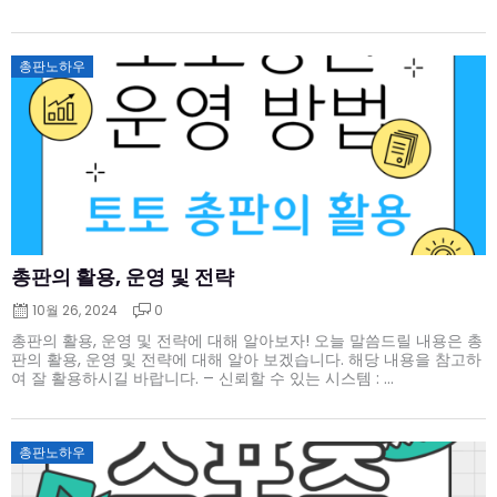
Posted
총판노하우
on
총판의 활용, 운영 및 전략
10월 26, 2024
0
총판의 활용, 운영 및 전략에 대해 알아보자! 오늘 말씀드릴 내용은 총
판의 활용, 운영 및 전략에 대해 알아 보겠습니다. 해당 내용을 참고하
여 잘 활용하시길 바랍니다. – 신뢰할 수 있는 시스템 : ...
Posted
총판노하우
on