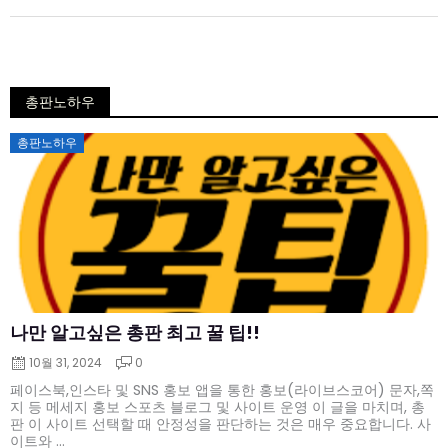
총판노하우
Posted
총판노하우
on
나만 알고싶은 총판 최고 꿀 팁!!
10월 31, 2024
0
페이스북,인스타 및 SNS 홍보 앱을 통한 홍보(라이브스코어) 문자,쪽
지 등 메세지 홍보 스포츠 블로그 및 사이트 운영 이 글을 마치며, 총
판 이 사이트 선택할 때 안정성을 판단하는 것은 매우 중요합니다. 사
이트와 ...