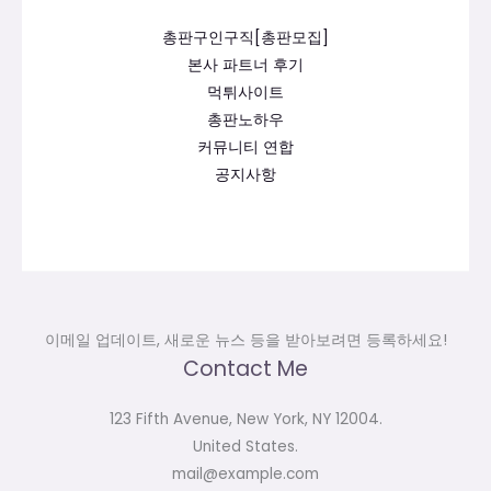
총판구인구직[총판모집]
본사 파트너 후기
먹튀사이트
총판노하우
커뮤니티 연합
공지사항
이메일 업데이트, 새로운 뉴스 등을 받아보려면 등록하세요!
Contact Me
123 Fifth Avenue, New York, NY 12004.
United States.
mail@example.com