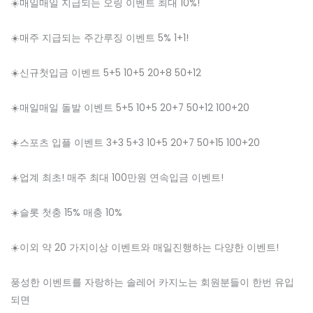
☀️매일매일 지급되는 오링 이벤트 최대 10%!
☀️매주 지급되는 주간루징 이벤트 5% 1+1!
☀️신규첫입금 이벤트 5+5 10+5 20+8 50+12
☀️매일매일 돌발 이벤트 5+5 10+5 20+7 50+12 100+20
☀️스포츠 입플 이벤트 3+3 5+3 10+5 20+7 50+15 100+20
☀️업계 최초! 매주 최대 100만원 연속입금 이벤트!
☀️슬롯 첫충 15% 매충 10%
☀️이외 약 20 가지이상 이벤트와 매일진행하는 다양한 이벤트!
풍성한 이벤트를 자랑하는 솔레어 카지노는 회원분들이 한번 유입
되면