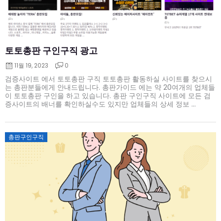
토토총판 구인구직 광고
11월 19, 2023
0
검증사이트 에서 토토총판 구직 토토총판 활동하실 사이트를 찾으시
는 총판분들에게 안내드립니다. 총판가이드 에는 약 20여개의 업체들
이 토토총판 구인을 하고 있습니다. 총판 구인구직 사이트에 모든 검
증사이트의 배너를 확인하실수도 있지만 업체들의 상세 정보 ...
Posted
총판구인구직
on