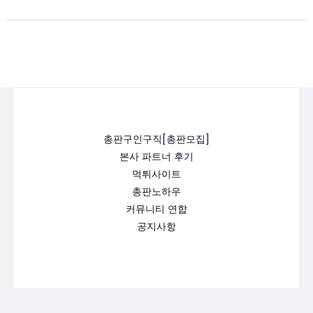
총판구인구직[총판모집]
본사 파트너 후기
먹튀사이트
총판노하우
커뮤니티 연합
공지사항