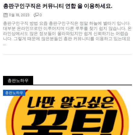
총판구인구직은 커뮤니티 연합 을 이용하세요.
11월 18, 2023
0
총판구인구직 방법 요즘 총판구인구직은 정말 하늘에 별따기 입니다.
대부분 온라인으로만 이루어지며 다른 루투를 찾기 쉽지 않습니다. 온
라인상에서도 많은 정보들이 올라와있지만 쉽게 신뢰하기는 어렵습
니다. 그렇게 때문에 많은분들인 총판 커뮤니티를 이용하고 있는데요
...
총판노하우
Posted
총판노하우
on