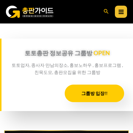
콘
검
텐
츠
색
로
건
너
뛰
토토총판 정보공유 그룹방
OPEN
기
토토업자, 종사자 만남의장소, 홍보노하우 , 홍보프로그램 ,
친목도모, 총판모집을 위한 그룹방
그룹방 입장!!