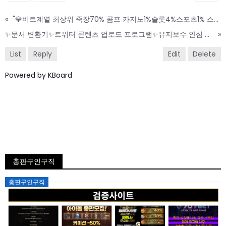
«
"💎비트계열 최상위 죽장70% 콤프 카지노1%슬롯4%스포츠1% 스포츠입금 100% 이벤트"
✨문서 변환기✨트위터 콘텐츠 업로드 프로그램✨유지보수 안심 지원
»
List
Reply
Edit
Delete
Powered by KBoard
총판구인구직
Posted
총판구인구직
on