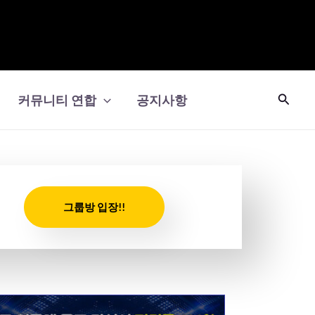
검
커뮤니티 연합
공지사항
색
그룹방 입장!!