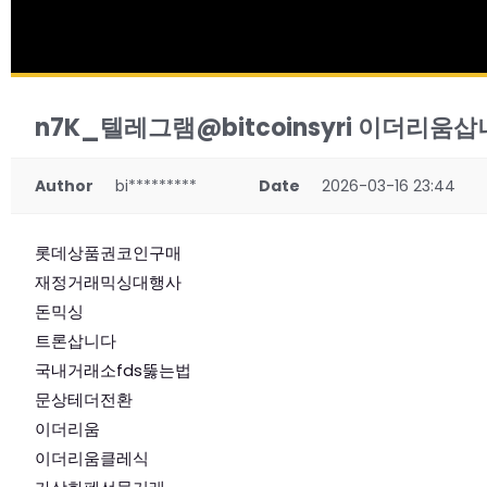
n7K_텔레그램@bitcoinsyri 이더리움삽
Author
bi*********
Date
2026-03-16 23:44
롯데상품권코인구매
재정거래믹싱대행사
돈믹싱
트론삽니다
국내거래소fds뚫는법
문상테더전환
이더리움
이더리움클레식