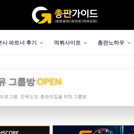
본사 파트너 후기
먹튀사이트
총판노하우
유 그룹방
OPEN
보프로그램 , 친목도모, 총판모집을 위한 그룹방