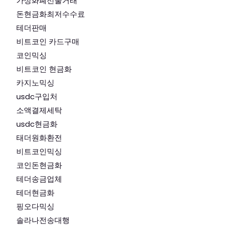
가상화폐선물거래
돈현금화최저수수료
테더판매
비트코인 카드구매
코인믹싱
비트코인 현금화
카지노믹싱
usdc구입처
소액결제세탁
usdc현금화
태더원화환전
비트코인믹싱
코인돈현금화
테더송금업체
테더현금화
핑오다믹싱
솔라나전송대행