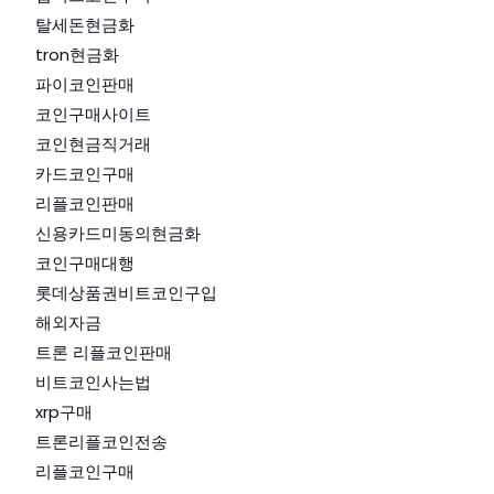
탈세돈현금화
tron현금화
파이코인판매
코인구매사이트
코인현금직거래
카드코인구매
리플코인판매
신용카드미동의현금화
코인구매대행
롯데상품권비트코인구입
해외자금
트론 리플코인판매
비트코인사는법
xrp구매
트론리플코인전송
리플코인구매