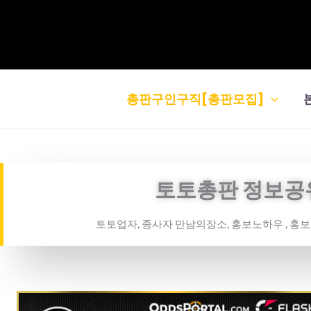
콘
텐
츠
로
건
총판구인구직[총판모집]
너
뛰
기
토토총판 정보공
토토업자, 종사자 만남의장소, 홍보노하우 , 홍