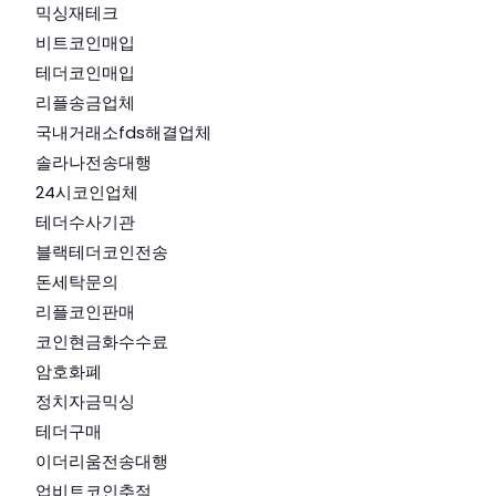
믹싱재테크
비트코인매입
테더코인매입
리플송금업체
국내거래소fds해결업체
솔라나전송대행
24시코인업체
테더수사기관
블랙테더코인전송
돈세탁문의
리플코인판매
코인현금화수수료
암호화폐
정치자금믹싱
테더구매
이더리움전송대행
업비트코인추적