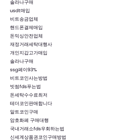
솔라나구매
usdt매입
비트송금업체
핸드폰결제매입
돈믹싱안전업체
재정거래세탁대행사
개인지갑고가매입
솔라나구매
ssg페이93%
비트코인사는방법
빗썸fds푸는법
돈세탁수수료최저
테더코인판매합니다
알트코인구매
암호화폐 구매대행
국내거래소fds우회하는법
신세계상품권코인구매방법