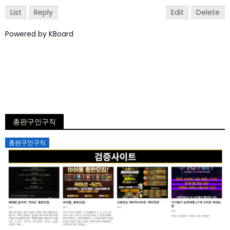
List
Reply
Edit
Delete
Powered by KBoard
총판구인구직
Posted
총판구인구직
on