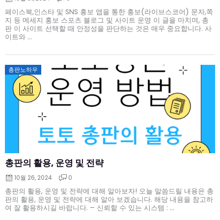
페이스북,인스타 및 SNS 홍보 앱을 통한 홍보(라이브스코어) 문자,쪽
지 등 메세지 홍보 스포츠 블로그 및 사이트 운영 이 글을 마치며, 총
판 이 사이트 선택할 때 안정성을 판단하는 것은 매우 중요합니다. 사
이트와 ...
Posted
총판노하우
on
총판의 활용, 운영 및 전략
10월 26, 2024
0
총판의 활용, 운영 및 전략에 대해 알아보자! 오늘 말씀드릴 내용은 총
판의 활용, 운영 및 전략에 대해 알아 보겠습니다. 해당 내용을 참고하
여 잘 활용하시길 바랍니다. – 신뢰할 수 있는 시스템 : ...