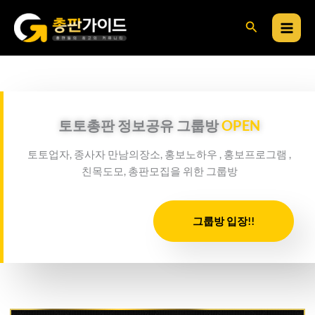
콘
검
텐
츠
색
로
건
너
뛰
토토총판 정보공유 그룹방
OPEN
기
토토업자, 종사자 만남의장소, 홍보노하우 , 홍보프로그램 ,
친목도모, 총판모집을 위한 그룹방
그룹방 입장!!