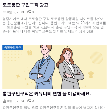
토토총판 구인구직 광고
11월 19, 2023
0
검증사이트 에서 토토총판 구직 토토총판 활동하실 사이트를 찾으시
는 총판분들에게 안내드립니다. 총판가이드 에는 약 20여개의 업체들
이 토토총판 구인을 하고 있습니다. 총판 구인구직 사이트에 모든 검
증사이트의 배너를 확인하실수도 있지만 업체들의 상세 정보 ...
Posted
총판구인구직
on
총판구인구직은 커뮤니티 연합 을 이용하세요.
11월 18, 2023
0
총판구인구직 방법 요즘 총판구인구직은 정말 하늘에 별따기 입니다.