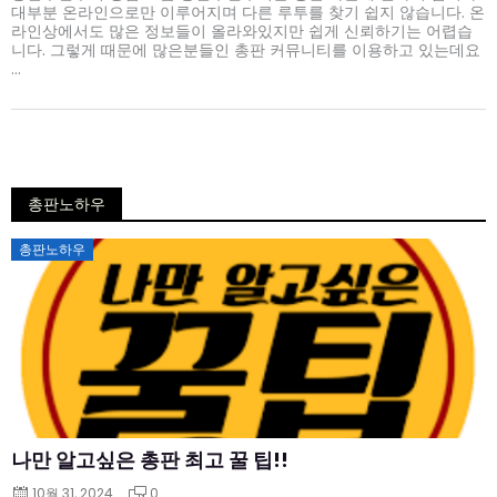
대부분 온라인으로만 이루어지며 다른 루투를 찾기 쉽지 않습니다. 온
라인상에서도 많은 정보들이 올라와있지만 쉽게 신뢰하기는 어렵습
니다. 그렇게 때문에 많은분들인 총판 커뮤니티를 이용하고 있는데요
...
총판노하우
Posted
총판노하우
on
나만 알고싶은 총판 최고 꿀 팁!!
10월 31, 2024
0