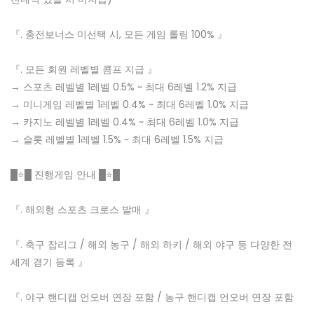
『. 충전보너스 미선택 시, 모든 게임 롤링 100% 』
『. 모든 회원 레벨별 콤프 지급 』
→ 스포츠 레벨별 1레벨 0.5% ~ 최대 6레벨 1.2% 지급
→ 미니게임 레벨별 1레벨 0.4% ~ 최대 6레벨 1.0% 지급
→ 카지노 레벨별 1레벨 0.4% ~ 최대 6레벨 1.0% 지급
→ 슬롯 레벨별 1레벨 1.5% ~ 최대 6레벨 1.5% 지급
█⭐️█ 진행게임 안내 █⭐️█
『. 해외형 스포츠 크로스 발매 』
『. 축구 잡리그 / 해외 농구 / 해외 하키 / 해외 야구 등 다양한 전
세계 경기 등록 』
『. 야구 핸디캡 언오버 연장 포함 / 농구 핸디캡 언오버 연장 포함