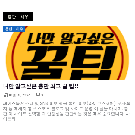
총판노하우
Posted
총판노하우
on
나만 알고싶은 총판 최고 꿀 팁!!
10월 31, 2024
0
페이스북,인스타 및 SNS 홍보 앱을 통한 홍보(라이브스코어) 문자,쪽
지 등 메세지 홍보 스포츠 블로그 및 사이트 운영 이 글을 마치며, 총
판 이 사이트 선택할 때 안정성을 판단하는 것은 매우 중요합니다. 사
이트와 ...