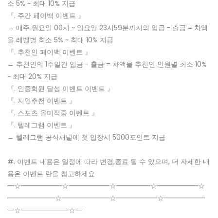
소 5% ~ 최대 10% 지급
『. 주간 페이백 이벤트 』
→ 매주 월요일 00시 ~ 일요일 23시59분까지의 입금 - 출금 = 차액
을 레벨별 최소 5% ~ 최대 10% 지급
『. 추천인 페이백 이벤트 』
→ 추천인의 1주일간 입금 - 출금 = 차액을 추천인 인원별 최소 10%
~ 최대 20% 지급
『. 인증회원 달성 이벤트 이벤트 』
『. 지인추천 이벤트 』
『. 스포츠 올미적중 이벤트 』
『. 텔레그램 이벤트 』
→ 텔레그램 공식채널에 첫 입장시 5000포인트 지급
#. 이벤트 내용은 일정에 따라 변경,종료 될 수 있으며, 더 자세한 내
용은 이벤트 란을 참고하세요
━☆━━━━━━☆━━━━━━☆━━━━━☆━━━━━━☆
━━━━━━━☆━━━━━━━☆━━━━━━☆━━━━━━
━☆━━━━━━━☆━