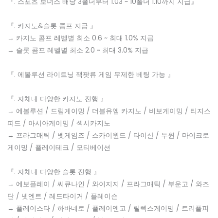
『. 스포츠 보너스 배당 3폴더부터 1.03 ~ 10폴더 1.10까지 지급』
『. 카지노&슬롯 콤프 지급 』
→ 카지노 콤프 레벨별 최소 0.6 ~ 최대 1.0% 지급
→ 슬롯 콤프 레벨별 최소 2.0 ~ 최대 3.0% 지급
『. 에볼루션 라이트닝 잭팟류 게임 무제한 베팅 가능 』
『. 자체내 다양한 카지노 진행 』
→ 에볼루션 / 드림게이밍 / 더블유엠 카지노 / 비보게이밍 / 티지스
피드 / 아시아게이밍 / 셱시카지노
→ 프라그매틱 / 벳게임즈 / 스카이윈드 / 타이산 / 두윈 / 마이크로
게이밍 / 플레이테크 / 모티베이션
『. 자체내 다양한 슬롯 진행 』
→ 에보플레이 / 씨큐나인 / 와이지지 / 프라그매틱 / 부운고 / 와즈
단 / 넷엔트 / 레드타이거 / 플레이슨
→ 플레이스타 / 하바네로 / 플레이앤고 / 릴렉스게이밍 / 트리플피