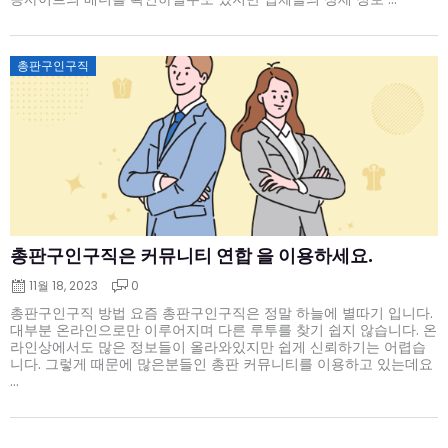
Posted
총판구인구직
on
총판구인구직은 커뮤니티 연합 을 이용하세요.
11월 18, 2023
0
총판구인구직 방법 요즘 총판구인구직은 정말 하늘에 별따기 입니다.
대부분 온라인으로만 이루어지며 다른 루투를 찾기 쉽지 않습니다. 온
라인상에서도 많은 정보들이 올라와있지만 쉽게 신뢰하기는 어렵습
니다. 그렇게 때문에 많은분들인 총판 커뮤니티를 이용하고 있는데요
...