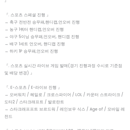
』
『. 스포츠 스페셜 진행 』
→ 축구 전반전 승무패,핸디캡,언오버 진행
→ 농구 1쿼터 핸디캡,언오버 진행
→ 야구 5이닝 승무패,언오버, 핸디캡 진행
→ 배구 1세트 언오버, 핸디캡 진행
→ 하키 1P 승무패,언오버 진행
『. 스포츠 실시간 라이브 게임 발매(경기 진행과정 수시로 기준점
및 배당 변경) 』
『. E-스포츠 / E-라이브 진행 』
→ 오버워치 / 헤일로 / 크로스파이어 / LOL / 카운터 스트라이크 /
도타2 / 스타크래프트 / 발로란트
→ 스타크래프프트 브르드워 / 레인보우 식스 / Age of / 모바일 레
전드