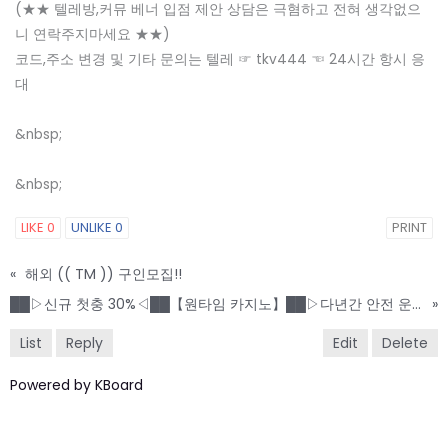
(★★ 텔레방,커뮤 베너 입점 제안 상담은 극혐하고 전혀 생각없으
니 연락주지마세요 ★★)
코드,주소 변경 및 기타 문의는 텔레 ☞ tkv444 ☜ 24시간 항시 응
대
&nbsp;
&nbsp;
LIKE
0
UNLIKE
0
PRINT
«
해외 (( TM )) 구인모집!!
██▷신규 첫충 30%◁██【원타임 카지노】██▷다년간 안전 운영◁██
»
List
Reply
Edit
Delete
Powered by KBoard