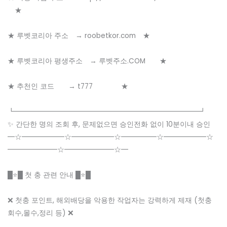
★
★ 루벳코리아 주소 → roobetkor.com ★
★ 루벳코리아 평생주소 → 루벳주소.COM ★
★ 추천인 코드 → t777 ★
┗━━━━━━━━━━━━━━━━━━━━━━━━━━┛
✨ 간단한 명의 조회 후, 문제없으면 승인전화 없이 10분이내 승인
━☆━━━━━━☆━━━━━━☆━━━━━☆━━━━━━☆
━━━━━━━☆━━━━━━━☆━
█⭐️█ 첫 충 관련 안내 █⭐️█
❌ 첫충 포인트, 해외배당을 악용한 작업자는 강력하게 제재 (첫충
회수,몰수,정리 등) ❌