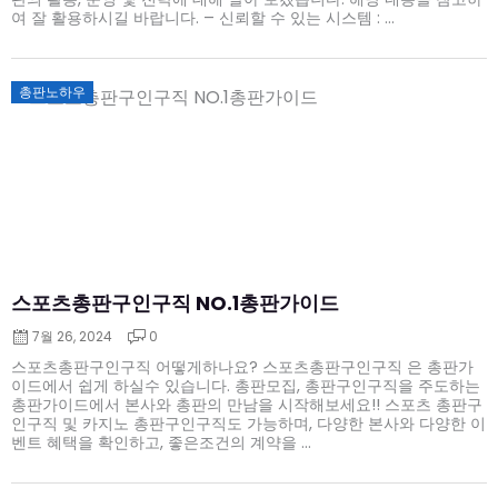
여 잘 활용하시길 바랍니다. – 신뢰할 수 있는 시스템 : ...
Posted
총판노하우
on
스포츠총판구인구직 NO.1총판가이드
7월 26, 2024
0
스포츠총판구인구직 어떻게하나요? 스포츠총판구인구직 은 총판가
이드에서 쉽게 하실수 있습니다. 총판모집, 총판구인구직을 주도하는
총판가이드에서 본사와 총판의 만남을 시작해보세요!! 스포츠 총판구
인구직 및 카지노 총판구인구직도 가능하며, 다양한 본사와 다양한 이
벤트 혜택을 확인하고, 좋은조건의 계약을 ...