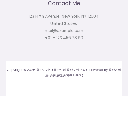
Contact Me
123 Fifth Avenue, New York, NY 12004.
United States.
mail@example.com
+01 – 123 456 78 90
Copyright © 2026 총판가이드(총판모집,총판구인구직) | Powered by 총판가이
드(총판모집,총판구인구직)