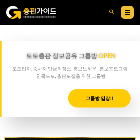
콘
검
텐
츠
색
로
건
너
뛰
토토총판 정보공유 그룹방
OPEN
기
토토업자, 종사자 만남의장소, 홍보노하우 , 홍보프로그램 ,
친목도모, 총판모집을 위한 그룹방
그룹방 입장!!