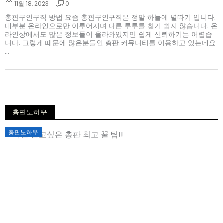
11월 18, 2023
0
총판구인구직 방법 요즘 총판구인구직은 정말 하늘에 별따기 입니다.
대부분 온라인으로만 이루어지며 다른 루투를 찾기 쉽지 않습니다. 온
라인상에서도 많은 정보들이 올라와있지만 쉽게 신뢰하기는 어렵습
니다. 그렇게 때문에 많은분들인 총판 커뮤니티를 이용하고 있는데요
...
총판노하우
Posted
총판노하우
on