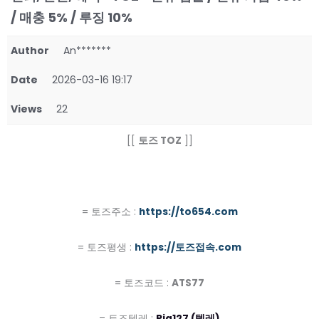
/ 매충 5% / 루징 10%
Author
An*******
Date
2026-03-16 19:17
Views
22
[[
토즈 TOZ
]]
= 토즈주소 :
https://to654.com
= 토즈평생 :
https://토즈접속.com
= 토즈코드 :
ATS77
= 토즈텔레 :
Pig127 (텔레)