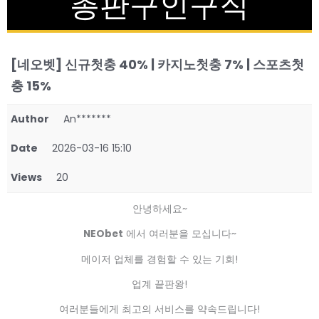
총판구인구직
[네오벳] 신규첫충 40% | 카지노첫충 7% | 스포츠첫
충 15%
Author
An*******
Date
2026-03-16 15:10
Views
20
안녕하세요~
N
E
O
bet
에서 여러분을 모십니다~
메이저 업체를 경험할 수 있는 기회!
업계 끝판왕!
여러분들에게 최고의 서비스를 약속드립니다!