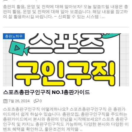
총판의 활용, 운영 및 전략에 대해 알아보자! 오늘 말씀드릴 내용은 총
판의 활용, 운영 및 전략에 대해 알아 보겠습니다. 해당 내용을 참고하
여 잘 활용하시길 바랍니다. – 신뢰할 수 있는 시스템 : ...
Posted
총판노하우
on
스포츠총판구인구직 NO.1총판가이드
7월 26, 2024
0
스포츠총판구인구직 어떻게하나요? 스포츠총판구인구직 은 총판가
이드에서 쉽게 하실수 있습니다. 총판모집, 총판구인구직을 주도하는
총판가이드에서 본사와 총판의 만남을 시작해보세요!! 스포츠 총판구
인구직 및 카지노 총판구인구직도 가능하며, 다양한 본사와 다양한 이
벤트 혜택을 확인하고, 좋은조건의 계약을 ...