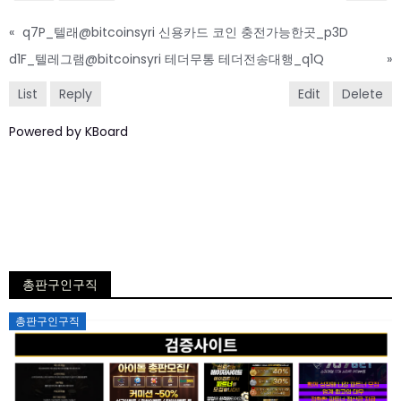
«
q7P_텔래@bitcoinsyri 신용카드 코인 충전가능한곳_p3D
d1F_텔레그램@bitcoinsyri 테더무통 테더전송대행_q1Q
»
List
Reply
Edit
Delete
Powered by KBoard
총판구인구직
Posted
총판구인구직
on