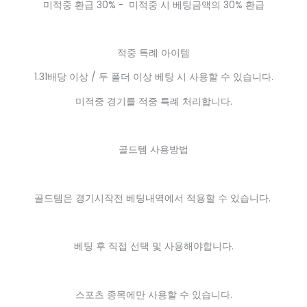
미적중 환급 30% - 미적중 시 베팅금액의 30% 환급
적중 특례 아이템
1.31배당 이상 / 두 폴더 이상 베팅 시 사용할 수 있습니다.
미적중 경기를 적중 특례 처리합니다.
골드템 사용방법
골드템은 경기시작전 베팅내역에서 적용할 수 있습니다.
베팅 후 직접 선택 및 사용해야합니다.
스포츠 종목에만 사용할 수 있습니다.