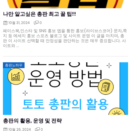
나만 알고싶은 총판 최고 꿀 팁!!
10월 31, 2024
0
페이스북,인스타 및 SNS 홍보 앱을 통한 홍보(라이브스코어) 문자,쪽
지 등 메세지 홍보 스포츠 블로그 및 사이트 운영 이 글을 마치며, 총
판 이 사이트 선택할 때 안정성을 판단하는 것은 매우 중요합니다. 사
이트와 ...
Posted
총판노하우
on
총판의 활용, 운영 및 전략
10월 26, 2024
0