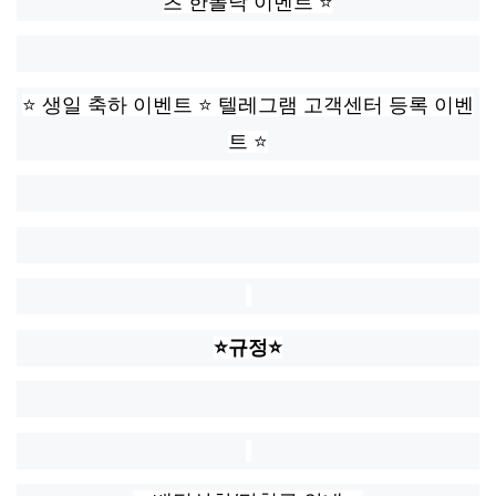
츠 한폴낙 이벤트 ⭐️
⭐️ 생일 축하 이벤트 ⭐️ 텔레그램 고객센터 등록 이벤
트 ⭐️
⭐️규정⭐️