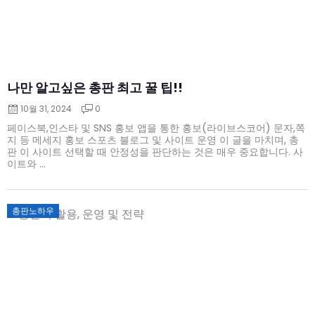
나만 알고싶은 총판 최고 꿀 팁!!
10월 31, 2024
0
페이스북,인스타 및 SNS 홍보 앱을 통한 홍보(라이브스코어) 문자,쪽
지 등 메세지 홍보 스포츠 블로그 및 사이트 운영 이 글을 마치며, 총
판 이 사이트 선택할 때 안정성을 판단하는 것은 매우 중요합니다. 사
이트와 ...
Posted
총판노하우
on