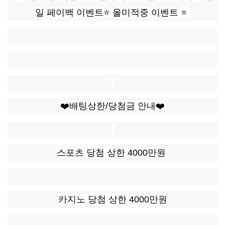
일 페이백 이벤트⭐️ 올미적중 이벤트 ⭐️
❤️배팅상한/당첨금 안내❤️
스포츠 당첨 상한 4000만원
카지노 당첨 상한 4000만원