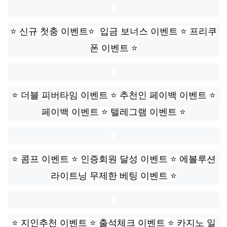
⭐️ 신규 첫충 이벤트⭐️ 입금 보너스 이벤트 ⭐️ 프리쿠
폰 이벤트 ⭐️
⭐️ 더블 피버타임 이벤트 ⭐️ 추천인 페이백 이벤트 ⭐️
페이백 이벤트 ⭐️ 텔레그램 이벤트 ⭐️
⭐️ 콤프 이벤트 ⭐️ 인증회원 달성 이벤트 ⭐️ 에볼루션
라이트닝 무제한 베팅 이벤트 ⭐️
⭐️ 지인추천 이벤트 ⭐️ 출석체크 이벤트 ⭐️ 카지노 일