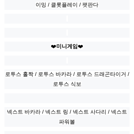
이밍 / 클롯플레이 / 팻판다
❤️
미니게임
❤️
로투스 홀짝 / 로투스 바카라 / 로투스 드래곤타이거 /
로투스 식보
넥스트 바카라 / 넥스트 링 / 넥스트 사다리 / 넥스트
파워볼