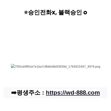
⭐️승인전화x, 블랙승인 o
➡️평생주소 :
https://wd-888.com