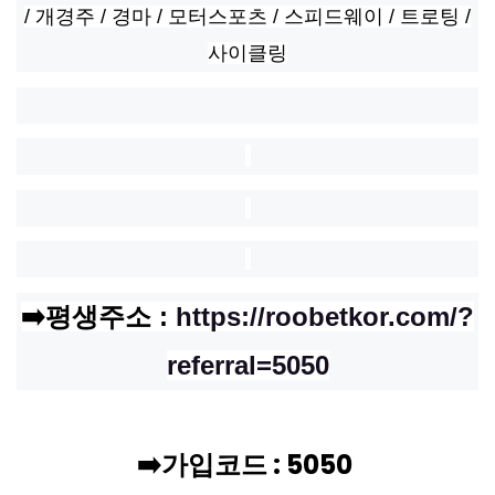
/ 개경주 / 경마 / 모터스포츠 / 스피드웨이 / 트로팅 /
사이클링
➡️평생주소 :
https://roobetkor.com/?
referral=5050
➡️가입코드 : 5050