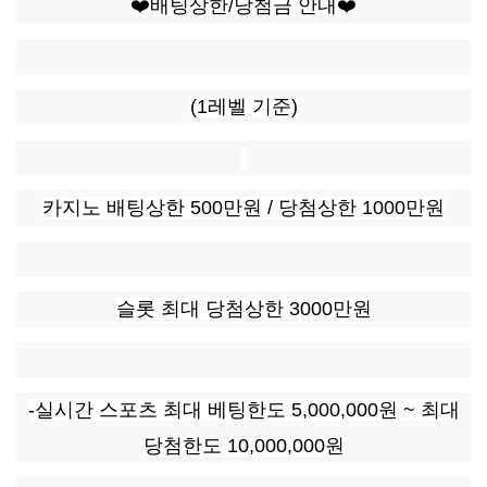
❤️배팅상한/당첨금 안내❤️
(1레벨 기준)
카지노 배팅상한 500만원 / 당첨상한 1000만원
슬롯 최대 당첨상한 3000만원
-실시간 스포츠 최대 베팅한도 5,000,000원 ~ 최대
당첨한도 10,000,000원