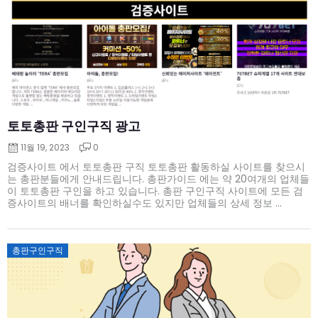
on
토토총판 구인구직 광고
11월 19, 2023
0
검증사이트 에서 토토총판 구직 토토총판 활동하실 사이트를 찾으시
는 총판분들에게 안내드립니다. 총판가이드 에는 약 20여개의 업체들
이 토토총판 구인을 하고 있습니다. 총판 구인구직 사이트에 모든 검
증사이트의 배너를 확인하실수도 있지만 업체들의 상세 정보 ...
Posted
총판구인구직
on