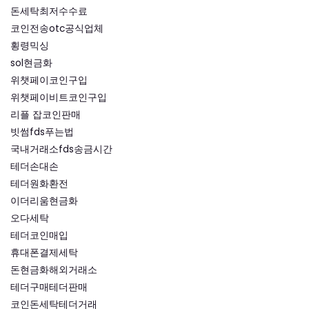
돈세탁최저수수료
코인전송otc공식업체
횡령믹싱
sol현금화
위챗페이코인구입
위챗페이비트코인구입
리플 잡코인판매
빗썸fds푸는법
국내거래소fds송금시간
테더손대손
테더원화환전
이더리움현금화
오다세탁
테더코인매입
휴대폰결제세탁
돈현금화해외거래소
테더구매테더판매
코인돈세탁테더거래