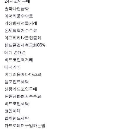
24시코인구매
솔라나현금화
이더리움수수료
가상화폐선물거래
돈세탁최저수수료
아프리카tv돈현금화
핸드폰결제현금화85%
테더 손대손
비트코인퀵거래
테더거래
이더리움메타마스크
엘포인트세탁
신용카드코인구매
돈현금화최저수수료
비트코인세탁
코인이체
컬쳐랜드세탁
카드로테더구입하는법