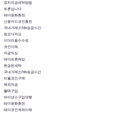
정치자금세탁방법
트론삽니다
태더원화환전
신용카드코인충전
국내거래소fds송금시간
핑오다믹싱
이더리움수수료
코인이체
자금믹싱
테더트론매입
현금돈세탁
국내거래소fds송금시간
리플코인구매
해외자금
블테구입
바이낸스구입대행
테더원화환전
테더코인계좌이체