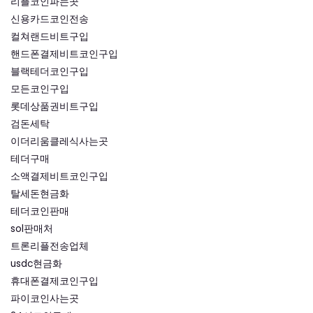
리플코인파는곳
신용카드코인전송
컬쳐랜드비트구입
핸드폰결제비트코인구입
블랙테더코인구입
모든코인구입
롯데상품권비트구입
검돈세탁
이더리움클레식사는곳
테더구매
소액결제비트코인구입
탈세돈현금화
테더코인판매
sol판매처
트론리플전송업체
usdc현금화
휴대폰결제코인구입
파이코인사는곳