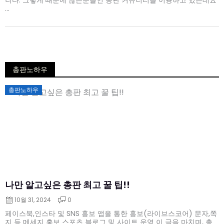
니다. 그렇게 때문에 많은분들인 총판 커뮤니티를 이용하고 있는데요
...
총판노하우
Posted
총판노하우
on
나만 알고싶은 총판 최고 꿀 팁!!
10월 31, 2024
0
페이스북,인스타 및 SNS 홍보 앱을 통한 홍보(라이브스코어) 문자,쪽
지 등 메세지 홍보 스포츠 블로그 및 사이트 운영 이 글을 마치며, 총