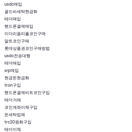
usdc매입
골드바세탁현금화
테더매입
핸드폰결제매입
이더리움리플코인구매
알트코인구매
롯데상품권코인구매방법
usdc전송대행
테더매입
xrp매입
현금돈현금화
tron구입
핸드폰결제비트코인구입
테더거래
코인계좌이체구입
돈세탁업체
trc20원화구입
테더이체