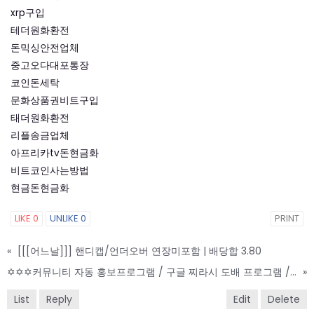
xrp구입
테더원화환전
돈믹싱안전업체
중고오다대포통장
코인돈세탁
문화상품권비트구입
태더원화환전
리플송금업체
아프리카tv돈현금화
비트코인사는방법
현금돈현금화
LIKE
0
UNLIKE
0
PRINT
«
[[[어느날]]] 핸디캡/언더오버 연장미포함 | 배당합 3.80
✡️✡️✡️커뮤니티 자동 홍보프로그램 / 구글 찌라시 도배 프로그램 / 백링크 프로그램 /텔레그램 홍보프로그램 / 카카오톡 파워볼 오토픽 / DB추출프로그램✡️✡️✡️
»
List
Reply
Edit
Delete