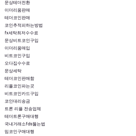
문상테더전환
이더리움판매
테더코인판매
코인추적피하는방법
fx세탁최저수수료
문상비트코인구입
이더리움매입
비트코인구입
오다집수수료
문상세탁
테더코인판매함
리플코인파는곳
비트코인카드구입
코인대리송금
트론 리플 전송업체
테더트론구매대행
국내거래소fds뚫는법
밈코인구매대행