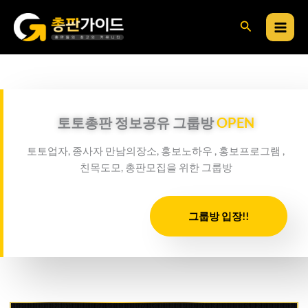
콘
검
텐
츠
색
로
건
너
뛰
토토총판 정보공유 그룹방
OPEN
기
토토업자, 종사자 만남의장소, 홍보노하우 , 홍보프로그램 ,
친목도모, 총판모집을 위한 그룹방
그룹방 입장!!