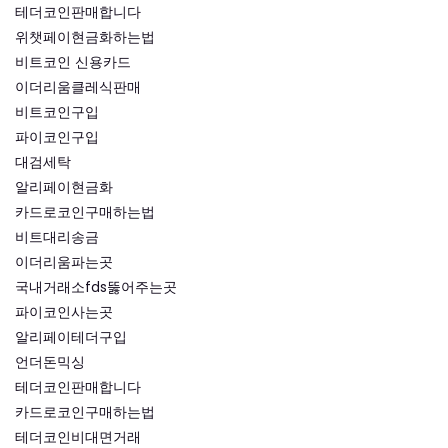
테더코인판매합니다
위챗페이현금화하는법
비트코인 신용카드
이더리움클레식판매
비트코인구입
파이코인구입
대검세탁
알리페이현금화
카드로코인구매하는법
비트대리송금
이더리움파는곳
국내거래소fds뚫어주는곳
파이코인사는곳
알리페이테더구입
언더돈믹싱
테더코인판매합니다
카드로코인구매하는법
테더코인비대면거래