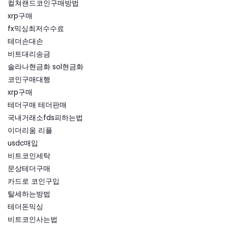
컬쳐랜드코인구매방법
xrp구매
fx믹싱최저수수료
테더손대손
비트대리송금
솔라나현금화 sol현금화
코인구매대행
xrp구매
테더구매 테더판매
국내거래소fds피하는법
이더리움 리플
usdc매입
비트코인세탁
문상테더구매
카드로 코인구입
탈세하는방법
테더돈믹싱
비트코인사는법