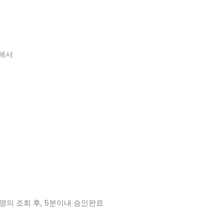
】에서
 명의 조회 후, 5분이내 승인완료