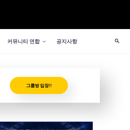
검
커뮤니티 연합
공지사항
색
그룹방 입장!!