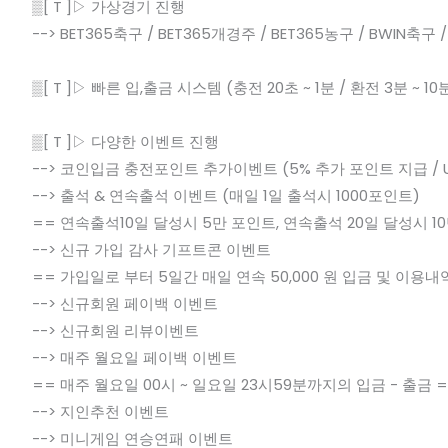
▒[ T ]▷ 가상경기 진행
--> BET365축구 / BET365개경주 / BET365농구 / BWIN축구 
▒[ T ]▷ 빠른 입,출금 시스템 (충전 20초 ~ 1분 / 환전 3분 ~ 10
▒[ T ]▷ 다양한 이벤트 진행
--> 코인입금 충전포인트 추가이벤트 (5% 추가 포인트 지급 / 
--> 출석 & 연속출석 이벤트 (매일 1일 출석시 1000포인트)
== 연속출석10일 달성시 5만 포인트, 연속출석 20일 달성시 1
--> 신규 가입 감사 기프트콘 이벤트
== 가입일로 부터 5일간 매일 연속 50,000 원 입금 및 이용
--> 신규회원 페이백 이벤트
--> 신규회원 리뷰이벤트
--> 매주 월요일 페이백 이벤트
== 매주 월요일 00시 ~ 일요일 23시59분까지의 입금 - 출금 =
--> 지인추천 이벤트
--> 미니게임 연승연패 이벤트