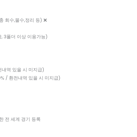
 회수,몰수,정리 등) ❌
4 이상, 3폴더 이상 이용가능)
환전내역 있을 시 미지급)
0% / 환전내역 있을 시 미지급)
다양한 전 세계 경기 등록