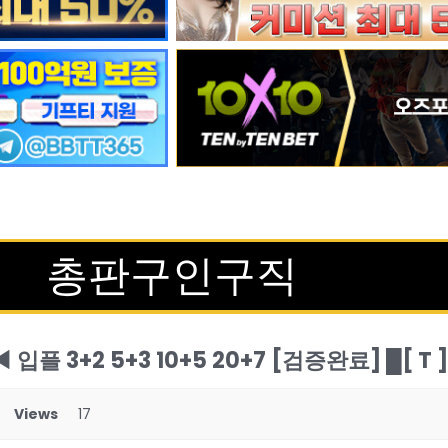
총판구인구직
입플 3+2 5+3 10+5 20+7 [검증완료] █[ T 
Views
17