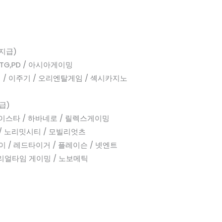
 지급)
 TG,PD / 아시아게이밍
밍 / 이주기 / 오리엔탈게임 / 셱시카지노
지급)
플레이스타 / 하바네로 / 릴렉스게이밍
 / 노리밋시티 / 모빌리엇츠
레이 / 레드타이거 / 플레이슨 / 넷엔트
/ 리얼타임 게이밍 / 노보메틱