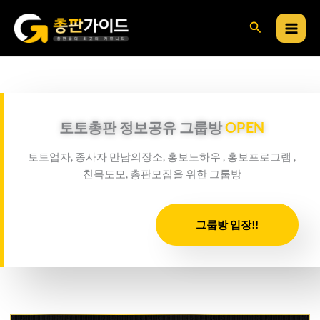
콘
검
텐
츠
색
로
건
너
뛰
토토총판 정보공유 그룹방
OPEN
기
토토업자, 종사자 만남의장소, 홍보노하우 , 홍보프로그램 ,
친목도모, 총판모집을 위한 그룹방
그룹방 입장!!