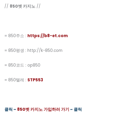
//
850벳 카지노
//
= 850주소 :
https://b8-et.com
= 850평생 : http://k-850.com
= 850코드 : op850
= 850텔레 :
STP553
클릭 ~
850벳 카지노 가입하러 가기
~ 클릭