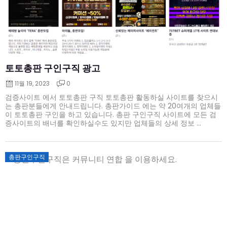
토토총판 구인구직 광고
11월 19, 2023
0
검증사이트 에서 토토총판 구직 토토총판 활동하실 사이트를 찾으시
는 총판분들에게 안내드립니다. 총판가이드 에는 약 20여개의 업체들
이 토토총판 구인을 하고 있습니다. 총판 구인구직 사이트에 모든 검
증사이트의 배너를 확인하실수도 있지만 업체들의 상세 정보 ...
Posted
총판구인구직
on