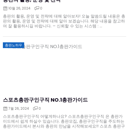
10월 26, 2024
0
총판의 활용, 운영 및 전략에 대해 알아보자! 오늘 말씀드릴 내용은 총
판의 활용, 운영 및 전략에 대해 알아 보겠습니다. 해당 내용을 참고하
여 잘 활용하시길 바랍니다. – 신뢰할 수 있는 시스템 : ...
Posted
총판노하우
on
스포츠총판구인구직 NO.1총판가이드
7월 26, 2024
0
스포츠총판구인구직 어떻게하나요? 스포츠총판구인구직 은 총판가
이드에서 쉽게 하실수 있습니다. 총판모집, 총판구인구직을 주도하는
총판가이드에서 본사와 총판의 만남을 시작해보세요!! 스포츠 총판구