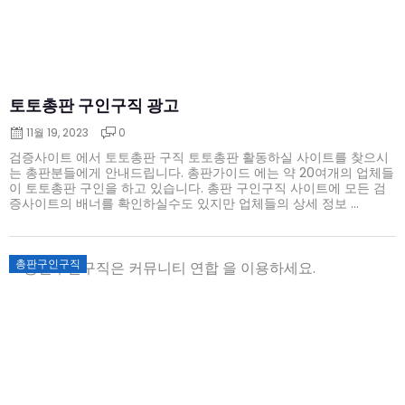
토토총판 구인구직 광고
11월 19, 2023
0
검증사이트 에서 토토총판 구직 토토총판 활동하실 사이트를 찾으시
는 총판분들에게 안내드립니다. 총판가이드 에는 약 20여개의 업체들
이 토토총판 구인을 하고 있습니다. 총판 구인구직 사이트에 모든 검
증사이트의 배너를 확인하실수도 있지만 업체들의 상세 정보 ...
Posted
총판구인구직
on