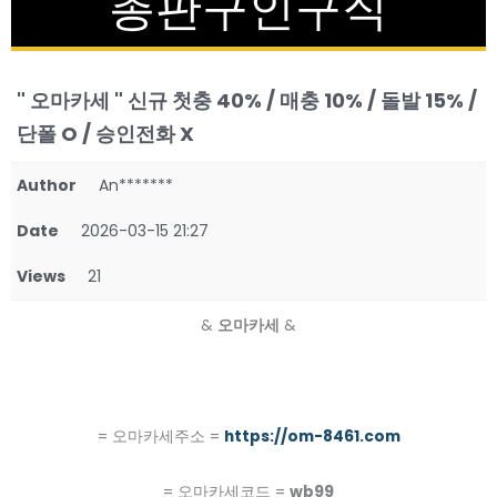
총판구인구직
" 오마카세 " 신규 첫충 40% / 매충 10% / 돌발 15% /
단폴 O / 승인전화 X
Author
An*******
Date
2026-03-15 21:27
Views
21
&
오마카세
&
= 오마카세주소 =
https://om-8461.com
= 오마카세코드 =
wb99