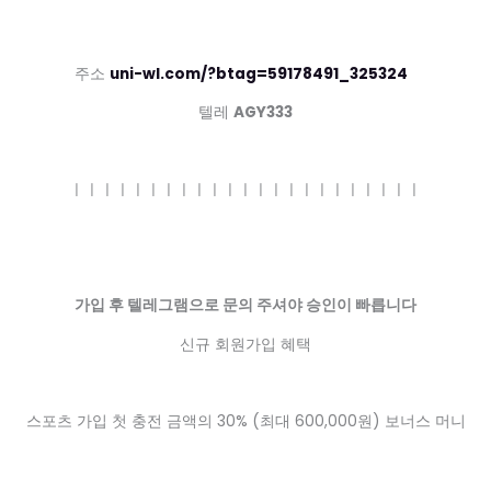
주소
uni-wl.com/?btag=59178491_325324
텔레
AGY333
ㅣㅣㅣㅣㅣㅣㅣㅣㅣㅣㅣㅣㅣㅣㅣㅣㅣㅣㅣㅣㅣㅣㅣ
가입 후 텔레그램으로 문의 주셔야 승인이 빠릅니다
신규 회원가입 혜택
스포츠 가입 첫 충전 금액의
30%
(최대 600,000원) 보너스 머니