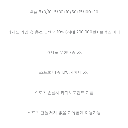
혹은
5+3/10+5/30+10/50+15/100+30
카지노 가입 첫 충전 금액의
10%
(최대 200,000원) 보너스 머니
카지노 무한매충
5%
스포츠 매충
10%
페이백
5%
스포츠 손실시 카지노포인트 지급
스포츠
단폴 제재 없음
자유롭게 이용가능