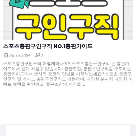
스포츠총판구인구직 NO.1총판가이드
7월 26, 2024
0
스포츠총판구인구직 어떻게하나요? 스포츠총판구인구직 은 총판가
이드에서 쉽게 하실수 있습니다. 총판모집, 총판구인구직을 주도하는
총판가이드에서 본사와 총판의 만남을 시작해보세요!! 스포츠 총판구
인구직 및 카지노 총판구인구직도 가능하며, 다양한 본사와 다양한 이
벤트 혜택을 확인하고, 좋은조건의 계약을 ...