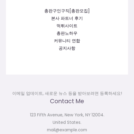
총판구인구직[총판모집]
본사 파트너 후기
먹튀사이트
총판노하우
커뮤니티 연합
공지사항
이메일 업데이트, 새로운 뉴스 등을 받아보려면 등록하세요!
Contact Me
123 Fifth Avenue, New York, NY 12004.
United States.
mail@example.com