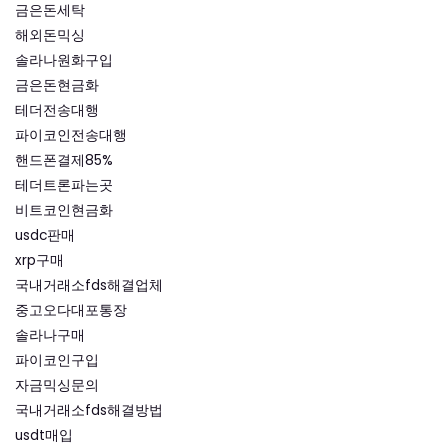
금은돈세탁
해외돈믹싱
솔라나원화구입
금은돈현금화
테더전송대행
파이코인전송대행
핸드폰결제85%
테더트론파는곳
비트코인현금화
usdc판매
xrp구매
국내거래소fds해결업체
중고오다대포통장
솔라나구매
파이코인구입
자금믹싱문의
국내거래소fds해결방법
usdt매입