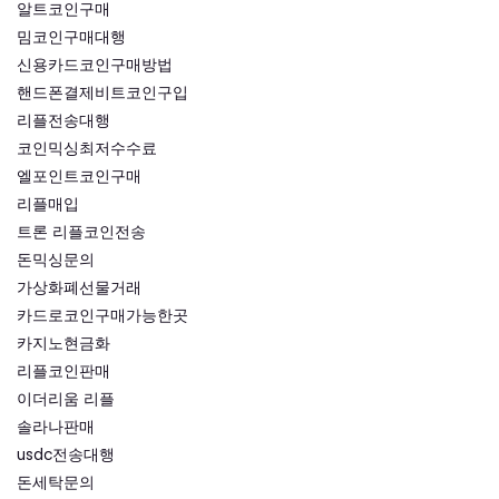
알트코인구매
밈코인구매대행
신용카드코인구매방법
핸드폰결제비트코인구입
리플전송대행
코인믹싱최저수수료
엘포인트코인구매
리플매입
트론 리플코인전송
돈믹싱문의
가상화폐선물거래
카드로코인구매가능한곳
카지노현금화
리플코인판매
이더리움 리플
솔라나판매
usdc전송대행
돈세탁문의