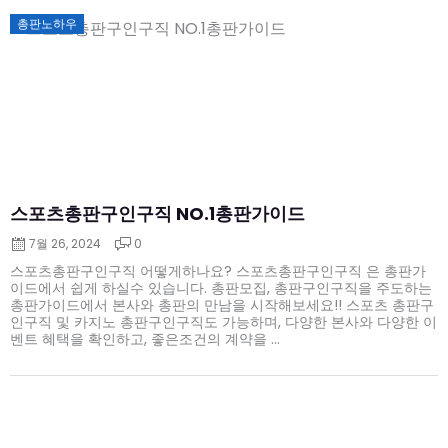
Posted
총판노하우
on
스포츠총판구인구직 NO.1총판가이드
7월 26, 2024
0
스포츠총판구인구직 어떻게하나요? 스포츠총판구인구직 은 총판가
이드에서 쉽게 하실수 있습니다. 총판모집, 총판구인구직을 주도하는
총판가이드에서 본사와 총판의 만남을 시작해보세요!! 스포츠 총판구
인구직 및 카지노 총판구인구직도 가능하며, 다양한 본사와 다양한 이
벤트 혜택을 확인하고, 좋은조건의 계약을 ...