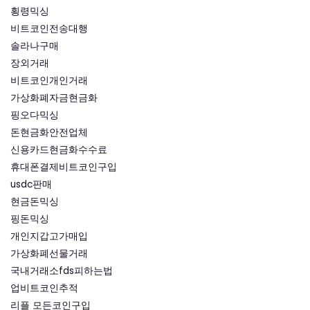
횡령믹싱
비트코인전송대행
솔라나구매
장외거래
비트코인개인거래
가상화폐자금현금화
핑오다믹싱
돈현금화안전업체
신용카드현금화수수료
휴대폰결제비트코인구입
usdc판매
현금돈믹싱
핑돈믹싱
개인지갑고가매입
가상화폐선물거래
국내거래소fds피하는법
업비트코인추적
리플 모든코인구입