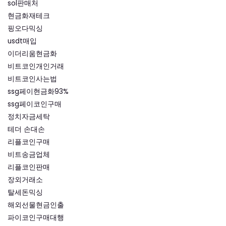
sol판매처
현금화재테크
핑오다믹싱
usdt매입
이더리움현금화
비트코인개인거래
비트코인사는법
ssg페이현금화93%
ssg페이코인구매
정치자금세탁
테더 손대손
리플코인구매
비트송금업체
리플코인판매
장외거래소
탈세돈믹싱
해외선물현금인출
파이코인구매대행