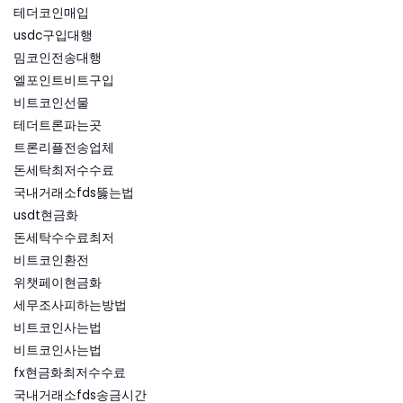
테더코인매입
usdc구입대행
밈코인전송대행
엘포인트비트구입
비트코인선물
테더트론파는곳
트론리플전송업체
돈세탁최저수수료
국내거래소fds뚫는법
usdt현금화
돈세탁수수료최저
비트코인환전
위챗페이현금화
세무조사피하는방법
비트코인사는법
비트코인사는법
fx현금화최저수수료
국내거래소fds송금시간