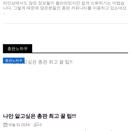
라인상에서도 많은 정보들이 올라와있지만 쉽게 신뢰하기는 어렵습
니다. 그렇게 때문에 많은분들인 총판 커뮤니티를 이용하고 있는데요
...
총판노하우
Posted
총판노하우
on
나만 알고싶은 총판 최고 꿀 팁!!
10월 31, 2024
0