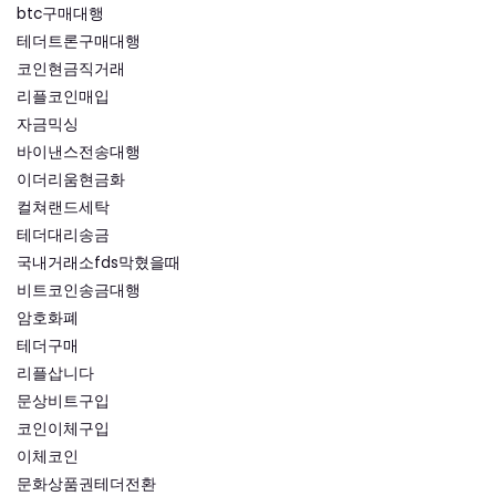
btc구매대행
테더트론구매대행
코인현금직거래
리플코인매입
자금믹싱
바이낸스전송대행
이더리움현금화
컬쳐랜드세탁
테더대리송금
국내거래소fds막혔을때
비트코인송금대행
암호화폐
테더구매
리플삽니다
문상비트구입
코인이체구입
이체코인
문화상품권테더전환