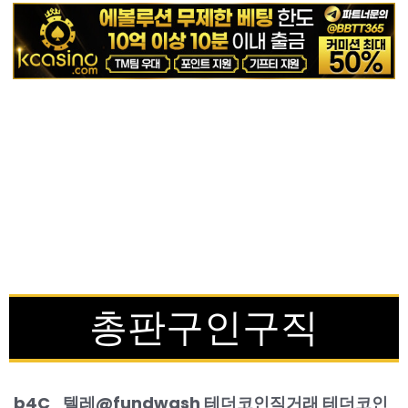
총판구인구직
b4C_텔레@fundwash 테더코인직거래 테더코인