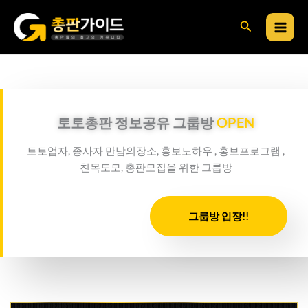
콘
검
텐
츠
색
로
건
너
뛰
토토총판 정보공유 그룹방
OPEN
기
토토업자, 종사자 만남의장소, 홍보노하우 , 홍보프로그램 ,
친목도모, 총판모집을 위한 그룹방
그룹방 입장!!