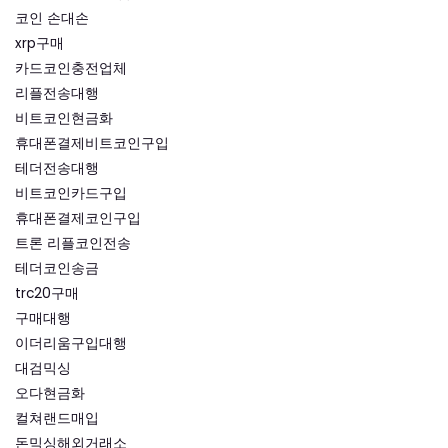
코인 손대손
xrp구매
카드코인충전업체
리플전송대행
비트코인현금화
휴대폰결제비트코인구입
테더전송대행
비트코인카드구입
휴대폰결제코인구입
트론 리플코인전송
테더코인송금
trc20구매
구매대행
이더리움구입대행
대검믹싱
오다현금화
컬쳐랜드매입
돈믹싱해외거래소