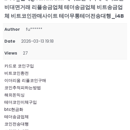
비대면거래 리플송금업체 테더송금업체 비트송금업
체 비트코인판매사이트 테더무통테더전송대행_i4B
Author
fu******
Date
2026-03-13 19:18
Views
27
카드로 코인구입
비트코인환전
이더리움 리플코인구매
코인추적피하는방법
해외돈믹싱
테더코인이체구입
btc현금화
테더송금업체
코인전송대행