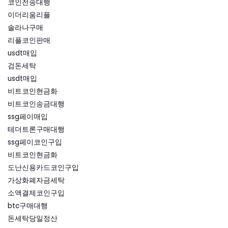
코인전송대행
이더리움리플
솔라나구매
리플코인판매
usdt매입
검돈세탁
usdt매입
비트코인현금화
비트코인송금대행
ssg페이매입
테더트론구매대행
ssg페이코인구입
비트코인현금화
도난신용카드코인구입
가상화폐자금세탁
소액결제코인구입
btc구매대행
돈세탁당일정산