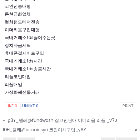
코인전송대행
돈현금화업체
컬쳐랜드테더전송
이더리움구입대행
국내거래소fds뚫어주는곳
정치자금세탁
휴대폰결제비트구입
국내거래소fds시간
국내거래소fds송금시간
리플코인매입
리플매입
가상화폐선물거래
LIKE
0
UNLIKE
0
PRINT
«
g3Y_텔레@fundwash 잡코인판매 이더리움 리플 _v7J
l0H_텔래@bitcoinsyri 코인이체구입_y6Y
»