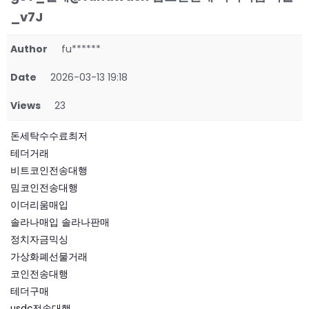
_v7J
Author
fu******
Date
2026-03-13 19:18
Views
23
돈세탁수수료최저
테더거래
비트코인전송대행
밈코인전송대행
이더리움매입
솔라나매입 솔라나판매
정치자금믹싱
가상화폐선물거래
코인전송대행
테더구매
usdc전송대행