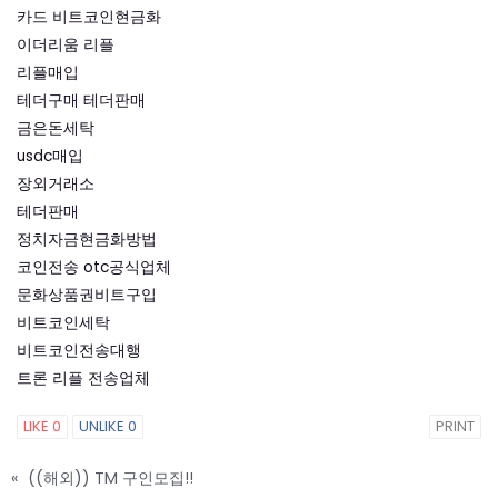
카드 비트코인현금화
이더리움 리플
리플매입
테더구매 테더판매
금은돈세탁
usdc매입
장외거래소
테더판매
정치자금현금화방법
코인전송 otc공식업체
문화상품권비트구입
비트코인세탁
비트코인전송대행
트론 리플 전송업체
LIKE
0
UNLIKE
0
PRINT
«
((해외)) TM 구인모집!!