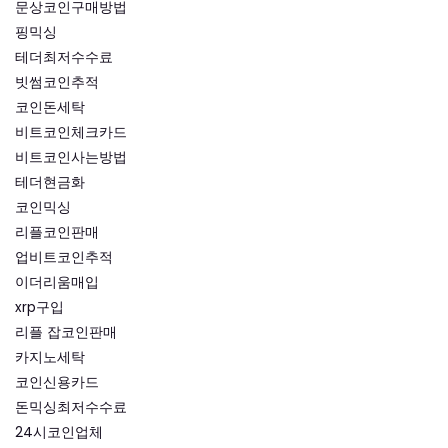
문상코인구매방법
핑믹싱
테더최저수수료
빗썸코인추적
코인돈세탁
비트코인체크카드
비트코인사는방법
테더현금화
코인믹싱
리플코인판매
업비트코인추적
이더리움매입
xrp구입
리플 잡코인판매
카지노세탁
코인신용카드
돈믹싱최저수수료
24시코인업체