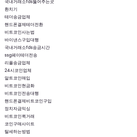
국내거래소fds뚫어주는곳
환치기
테더송금업체
핸드폰결제테더전환
비트코인사는법
바이낸스구입대행
국내거래소fds송금시간
ssg페이테더전송
리플송금업체
24시코인업체
알트코인매입
비트코인현금화
비트코인전송대행
핸드폰결제비트코인구입
정치자금믹싱
비트코인퀵거래
코인구매사이트
탈세하는방법