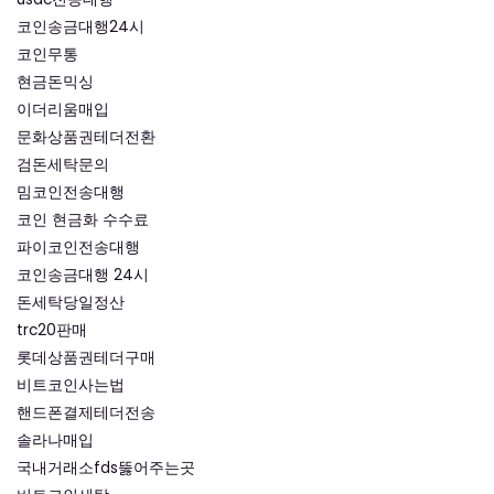
코인송금대행24시
코인무통
현금돈믹싱
이더리움매입
문화상품권테더전환
검돈세탁문의
밈코인전송대행
코인 현금화 수수료
파이코인전송대행
코인송금대행 24시
돈세탁당일정산
trc20판매
롯데상품권테더구매
비트코인사는법
핸드폰결제테더전송
솔라나매입
국내거래소fds뚫어주는곳