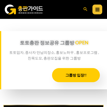
콘
검
텐
츠
색
로
건
너
뛰
토토총판 정보공유 그룹방
OPEN
기
토토업자, 종사자 만남의장소, 홍보노하우 , 홍보프로그램 ,
친목도모, 총판모집을 위한 그룹방
그룹방 입장!!