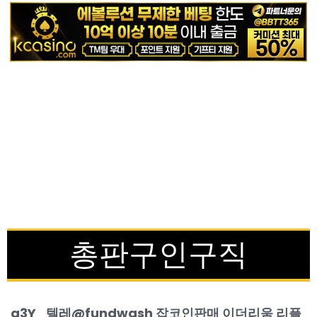
총판구인구직
g3Y_텔레@fundwash 잡코인판매 이더리움 리플