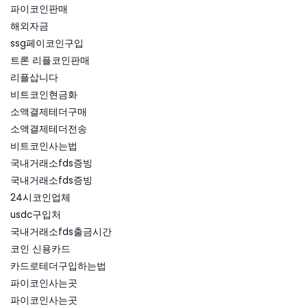
파이코인판매
해외자금
ssg페이코인구입
트론 리플코인판매
리플삽니다
비트코인현금화
소액결제테더구매
소액결제테더전송
비트코인사는법
국내거래소fds증빙
국내거래소fds증빙
24시코인업체
usdc구입처
국내거래소fds출금시간
코인 신용카드
카드로테더구입하는법
파이코인사는곳
파이코인사는곳