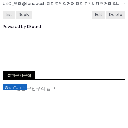
b4C_텔레@fundwash 테더코인직거래 테더코인비대면거래 리플송금업체 테더송금업체 비트송금업체 비트코인판매사이트 테더무통테더전송대행_i4B
»
List
Reply
Edit
Delete
Powered by KBoard
총판구인구직
Posted
총판구인구직
on