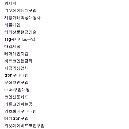
핑세탁
위쳇페이테더구입
재정거래믹싱대행사
리플매입
해외선물현금인출
ssg페이비트구입
대검세탁
테더개인지갑
비트코인현금화
자금믹싱업체
tron구매대행
문상코인구입
usdc구입대행
코인신용카드
리플코인파는곳
암호화폐구매대행
테더tron구입
위챗페이비트코인구입