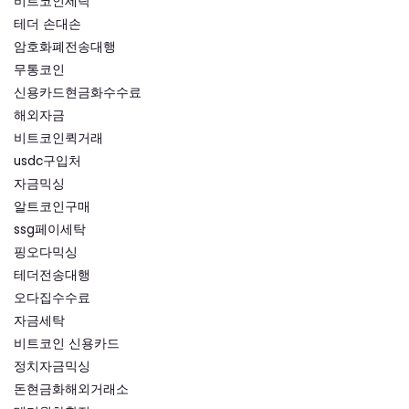
비트코인세탁
테더 손대손
암호화폐전송대행
무통코인
신용카드현금화수수료
해외자금
비트코인퀵거래
usdc구입처
자금믹싱
알트코인구매
ssg페이세탁
핑오다믹싱
테더전송대행
오다집수수료
자금세탁
비트코인 신용카드
정치자금믹싱
돈현금화해외거래소