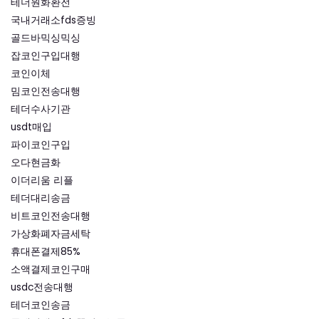
테더원화환전
국내거래소fds증빙
골드바믹싱믹싱
잡코인구입대행
코인이체
밈코인전송대행
테더수사기관
usdt매입
파이코인구입
오다현금화
이더리움 리플
테더대리송금
비트코인전송대행
가상화폐자금세탁
휴대폰결제85%
소액결제코인구매
usdc전송대행
테더코인송금