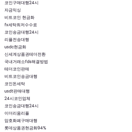
코인구매대행24시
자금믹싱
비트코인 현금화
fx세탁최저수수료
코인송금대행24시
리플전송대행
usdc현금화
신세계상품권테더전환
국내거래소fds해결방법
테더코인판매
비트코인송금대행
코인돈세탁
usdt판매대행
24시코인업체
코인송금대행24시
이더리움리플
암호화폐구매대행
롯데상품권현금화94%