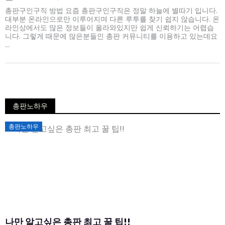
총판구인구직 방법 요즘 총판구인구직은 정말 하늘에 별따기 입니다.
대부분 온라인으로만 이루어지며 다른 루투를 찾기 쉽지 않습니다. 온
라인상에서도 많은 정보들이 올라와있지만 쉽게 신뢰하기는 어렵습
니다. 그렇게 때문에 많은분들인 총판 커뮤니티를 이용하고 있는데요
...
총판노하우
Posted
총판노하우
on
나만 알고싶은 총판 최고 꿀 팁!!