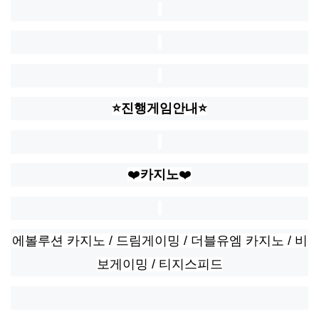
⭐️진행게임안내⭐️
❤️
카지노
❤️
에볼루션 카지노 / 드림게이밍 / 더블유엠 카지노 / 비
보게이밍 / 티지스피드