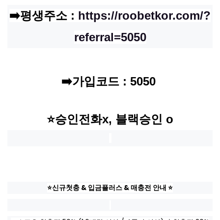
➡️평생주소 :
https://roobetkor.com/?
referral=5050
➡️가입코드 : 5050
⭐️승인전화x, 블랙승인 o
⭐️신규첫충 & 입금플러스 & 매충전 안내 ⭐️