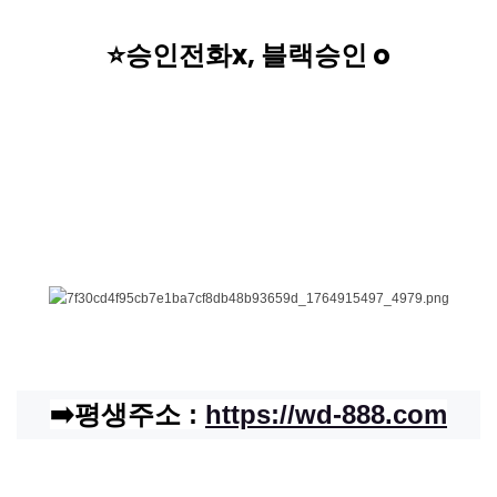
⭐️승인전화x, 블랙승인 o
➡️평생주소 :
https://wd-888.com