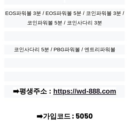
EOS파워볼 3분 / EOS파워볼 5분 / 코인파워볼 3분 /
코인파워볼 5분 / 코인사다리 3분
코인사다리 5분 / PBG파워볼 / 엔트리파워볼
➡️평생주소 :
https://wd-888.com
➡️가입코드 : 5050