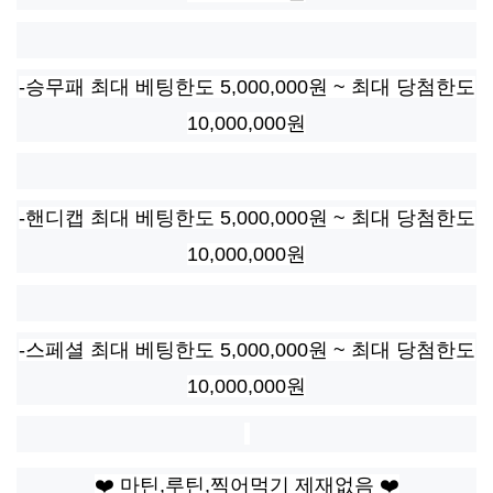
-승무패 최대 베팅한도 5,000,000원 ~ 최대 당첨한도
10,000,000원
-핸디캡 최대 베팅한도 5,000,000원 ~ 최대 당첨한도
10,000,000원
-스페셜 최대 베팅한도 5,000,000원 ~ 최대 당첨한도
10,000,000원
❤️ 마틴,루틴,찍어먹기 제재없음 ❤️