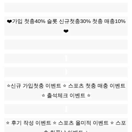
❤️가입 첫충40% 슬롯 신규첫충30% 첫충 매충10%
❤️
⭐️신규 가입첫충 이벤트 ⭐️ 스포츠 첫충 매충 이벤트
⭐️ 출석체크 이벤트 ⭐️
⭐️ 후기 작성 이벤트 ⭐️ 스포츠 올미적 이벤트 ⭐️ 스포