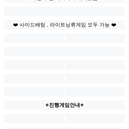
❤️ 사이드배팅 , 라이트닝류게임 모두 가능 ❤️
⭐️진행게임안내⭐️