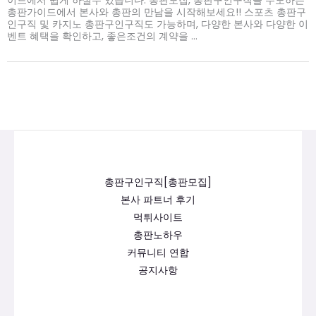
이드에서 쉽게 하실수 있습니다. 총판모집, 총판구인구직을 주도하는
총판가이드에서 본사와 총판의 만남을 시작해보세요!! 스포츠 총판구
인구직 및 카지노 총판구인구직도 가능하며, 다양한 본사와 다양한 이
벤트 혜택을 확인하고, 좋은조건의 계약을 ...
총판구인구직[총판모집]
본사 파트너 후기
먹튀사이트
총판노하우
커뮤니티 연합
공지사항