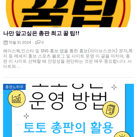
나만 알고싶은 총판 최고 꿀 팁!!
10월 31, 2024
0
페이스북,인스타 및 SNS 홍보 앱을 통한 홍보(라이브스코어) 문자,쪽
지 등 메세지 홍보 스포츠 블로그 및 사이트 운영 이 글을 마치며, 총
판 이 사이트 선택할 때 안정성을 판단하는 것은 매우 중요합니다. 사
이트와 ...
Posted
총판노하우
on