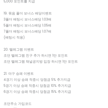
5,000 포인트를 지급
19. 묶음 폴더 보너스 배당이벤트
3폴더 배팅시 보너스배당 1.03배
5폴더 배팅시 보너스배당 1.05배
7폴더 배팅시 보너스배당 1.07배
(배팅시 적용)
20. 텔레그램 이벤트
조던 텔레그램 친구 추가 하시면 1만 포인트
조던 텔레그램 채널공지방 입장 하시면 1만 포인트
21. 야구 승패 이벤트
4경기 이상 승패 적중시 당첨금 5% 추가지급
5경기 이상 승패 적중시 당첨금 10% 추가지급
6경기 이상 승패 적중시 당첨금 15% 추가지급
조던주소 가입코드