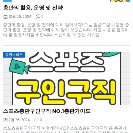
총판의 활용, 운영 및 전략
10월 26, 2024
0
총판의 활용, 운영 및 전략에 대해 알아보자! 오늘 말씀드릴 내용은 총
판의 활용, 운영 및 전략에 대해 알아 보겠습니다. 해당 내용을 참고하
여 잘 활용하시길 바랍니다. – 신뢰할 수 있는 시스템 : ...
Posted
총판노하우
on
스포츠총판구인구직 NO.1총판가이드
7월 26, 2024
0
스포츠총판구인구직 어떻게하나요? 스포츠총판구인구직 은 총판가