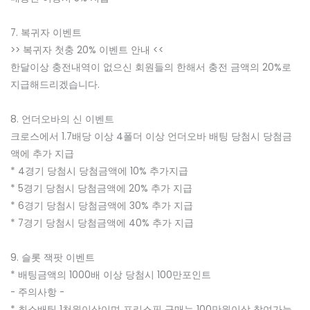
7. 복귀자 이벤트
>> 복귀자 첫충 20% 이벤트 안내 <<
한달이상 충전내역이 없으신 회원들의 한해서 충전 금액의 20%로
지급해드리겠습니다.
8. 언더오바의 신 이벤트
크로스에서 1.7배당 이상 4폴더 이상 언더오바 배팅 당첨시 당첨금
액에 추가 지급
* 4경기 당첨시 당첨금액에 10% 추가지급
* 5경기 당첨시 당첨금액에 20% 추가 지급
* 6경기 당첨시 당첨금액에 30% 추가 지급
* 7경기 당첨시 당첨금액에 40% 추가 지급
9. 슬롯 잭팟 이벤트
* 배팅금액의 1000배 이상 당첨시 100만포인트
- 주의사항 -
* 최소배팅 1천원이상이며 프리스핀 구매는 100만원이상 참여가능