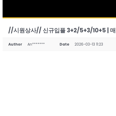
//시원상사// 신규입플 3+2/5+3/10+5 |
Author
An*******
Date
2026-03-13 11:23