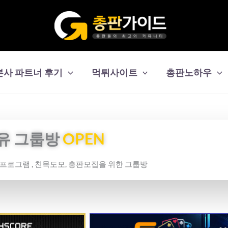
본사 파트너 후기
먹튀사이트
총판노하우
유 그룹방
OPEN
보프로그램 , 친목도모, 총판모집을 위한 그룹방