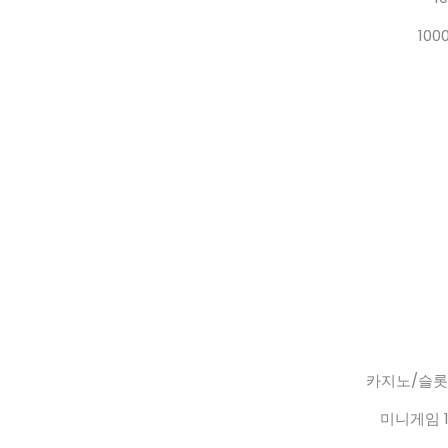
10
카지노/슬롯 1
미니게임 1