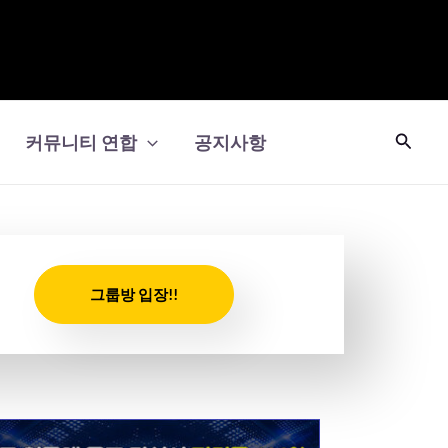
검
커뮤니티 연합
공지사항
색
그룹방 입장!!