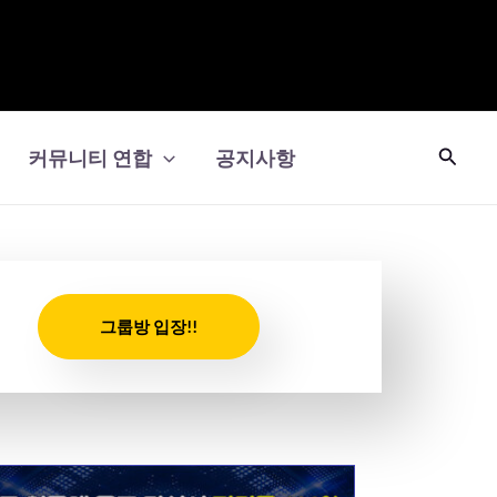
검
커뮤니티 연합
공지사항
색
그룹방 입장!!