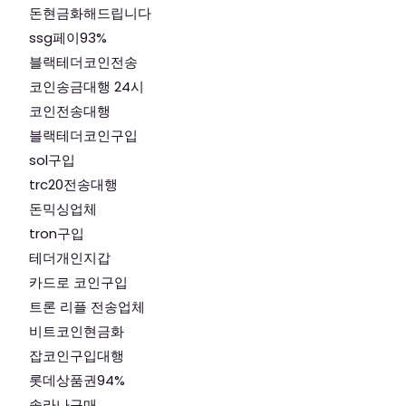
돈현금화해드립니다
ssg페이93%
블랙테더코인전송
코인송금대행 24시
코인전송대행
블랙테더코인구입
sol구입
trc20전송대행
돈믹싱업체
tron구입
테더개인지갑
카드로 코인구입
트론 리플 전송업체
비트코인현금화
잡코인구입대행
롯데상품권94%
솔라나구매