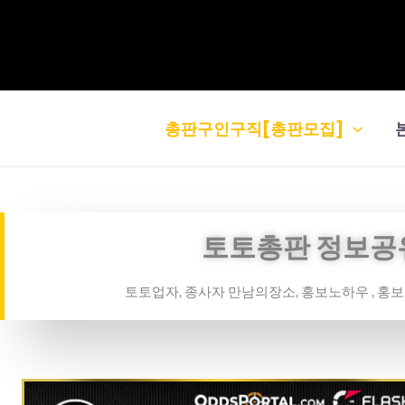
콘
텐
츠
로
건
총판구인구직[총판모집]
너
뛰
기
토토총판 정보공
토토업자, 종사자 만남의장소, 홍보노하우 , 홍