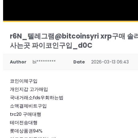
r6N_텔레그램@bitcoinsyri xrp
사는곳 파이코인구입_d0C
Author
bi*********
Date
2026-03-13 06:43
코인이체구입
개인지갑 고가매입
국내거래소fds우회하는법
소액결제비트구입
trc20 구매대행
테더전송대행
롯데상품권94%