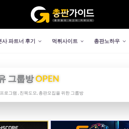
본사 파트너 후기
먹튀사이트
총판노하우
유 그룹방
OPEN
보프로그램 , 친목도모, 총판모집을 위한 그룹방