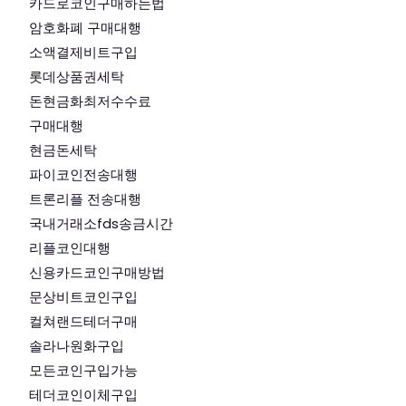
카드로코인구매하는법
암호화폐 구매대행
소액결제비트구입
롯데상품권세탁
돈현금화최저수수료
구매대행
현금돈세탁
파이코인전송대행
트론리플 전송대행
국내거래소fds송금시간
리플코인대행
신용카드코인구매방법
문상비트코인구입
컬쳐랜드테더구매
솔라나원화구입
모든코인구입가능
테더코인이체구입