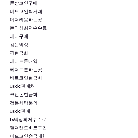
문상코인구매
비트코인퀵거래
이더리움파는곳
돈믹싱최저수수료
테더구매
검돈믹싱
핑현금화
테더트론매입
테더트론파는곳
비트코인현금화
usdc판매처
코인돈현금화
검돈세탁문의
usdc판매
fx믹싱최저수수료
컬쳐랜드비트구입
비트코인송금대행