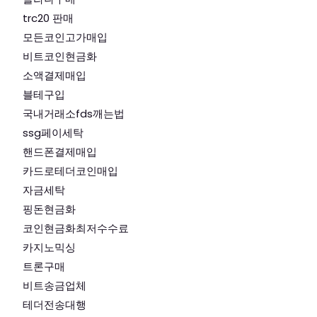
trc20 판매
모든코인고가매입
비트코인현금화
소액결제매입
블테구입
국내거래소fds깨는법
ssg페이세탁
핸드폰결제매입
카드로테더코인매입
자금세탁
핑돈현금화
코인현금화최저수수료
카지노믹싱
트론구매
비트송금업체
테더전송대행