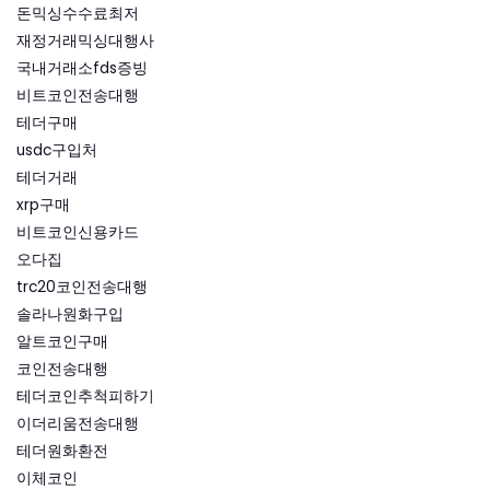
돈믹싱수수료최저
재정거래믹싱대행사
국내거래소fds증빙
비트코인전송대행
테더구매
usdc구입처
테더거래
xrp구매
비트코인신용카드
오다집
trc20코인전송대행
솔라나원화구입
알트코인구매
코인전송대행
테더코인추척피하기
이더리움전송대행
테더원화환전
이체코인