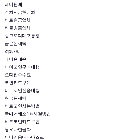
테더판매
정치자금현금화
비트송금업체
리플송금업체
중고오다대포통장
금은돈세탁
xrp매입
테더손대손
파이코인구매대행
오다집수수료
코인카드구매
비트코인전송대행
현금돈세탁
비트코인사는방법
국내거래소fds해결방법
비트코인카드구입
핑오다현금화
이더리움메타마스크