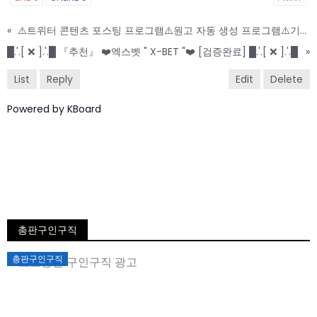
«
⚠️트위터 콘텐츠 포스팅 프로그램⚠️원고 자동 생성 프로그램⚠️기능성 강화 탑재
█.'.[ ❌ ].'.█ 『추천』 ❤️엑스벳 " X-BET "❤️ [검증완료] █.'.[ ❌ ].'.█
»
List
Reply
Edit
Delete
Powered by KBoard
총판구인구직
Posted
총판구인구직
on