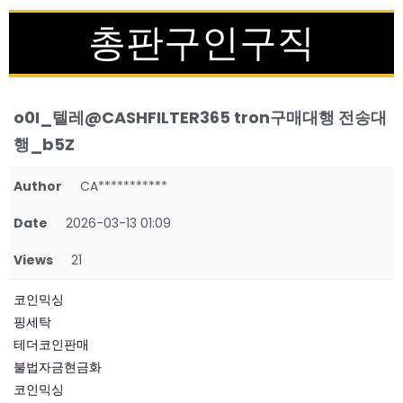
총판구인구직
o0I_텔레@CASHFILTER365 tron구매대행 전송대
행_b5Z
Author
CA***********
Date
2026-03-13 01:09
Views
21
코인믹싱
핑세탁
테더코인판매
불법자금현금화
코인믹싱