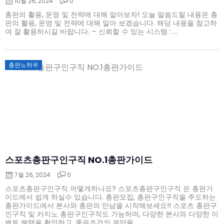
10월 26, 2024
0
총판의 활용, 운영 및 전략에 대해 알아보자! 오늘 말씀드릴 내용은 총
판의 활용, 운영 및 전략에 대해 알아 보겠습니다. 해당 내용을 참고하
여 잘 활용하시길 바랍니다. – 신뢰할 수 있는 시스템 : ...
Posted
총판노하우
on
스포츠총판구인구직 NO.1총판가이드
7월 26, 2024
0
스포츠총판구인구직 어떻게하나요? 스포츠총판구인구직 은 총판가
이드에서 쉽게 하실수 있습니다. 총판모집, 총판구인구직을 주도하는
총판가이드에서 본사와 총판의 만남을 시작해보세요!! 스포츠 총판구
인구직 및 카지노 총판구인구직도 가능하며, 다양한 본사와 다양한 이
벤트 혜택을 확인하고, 좋은조건의 계약을 ...