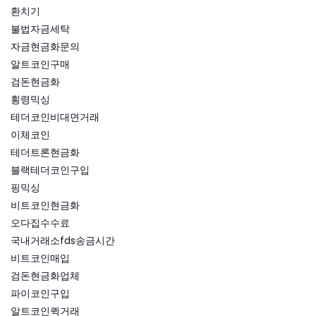
환치기
불법자금세탁
자금현금화문의
알트코인구매
검돈현금화
횡령믹싱
테더코인비대면거래
이체코인
테더트론현금화
블랙테더코인구입
핑믹싱
비트코인현금화
오다집수수료
국내거래소fds송금시간
비트코인매입
검돈현금화업체
파이코인구입
알트코인퀵거래