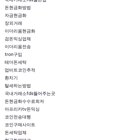
돈현금화방법
자금현금화
장외거래
이더리움현금화
검돈믹싱업체
이더리움전송
tron구입
테더돈세탁
업비트코인추적
환치기
탈세하는방법
국내거래소fds뚫어주는곳
돈현금화수수료최저
아프리카tv돈믹싱
코인전송대행
코인구매사이트
돈세탁업체