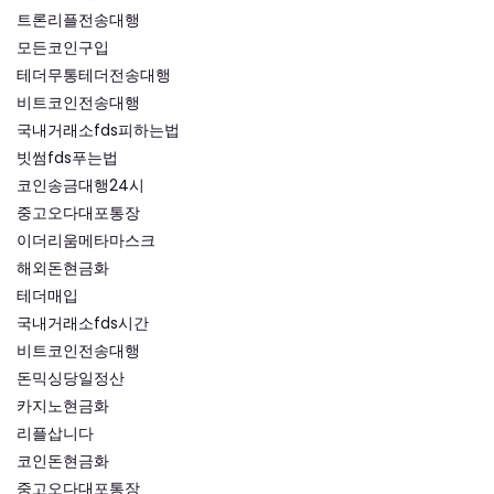
트론리플전송대행
모든코인구입
테더무통테더전송대행
비트코인전송대행
국내거래소fds피하는법
빗썸fds푸는법
코인송금대행24시
중고오다대포통장
이더리움메타마스크
해외돈현금화
테더매입
국내거래소fds시간
비트코인전송대행
돈믹싱당일정산
카지노현금화
리플삽니다
코인돈현금화
중고오다대포통장