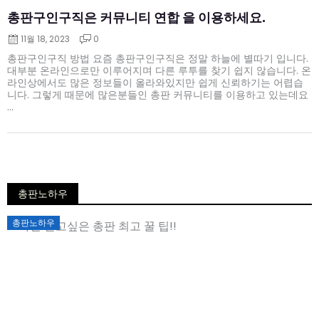
총판구인구직은 커뮤니티 연합 을 이용하세요.
11월 18, 2023
0
총판구인구직 방법 요즘 총판구인구직은 정말 하늘에 별따기 입니다.
대부분 온라인으로만 이루어지며 다른 루투를 찾기 쉽지 않습니다. 온
라인상에서도 많은 정보들이 올라와있지만 쉽게 신뢰하기는 어렵습
니다. 그렇게 때문에 많은분들인 총판 커뮤니티를 이용하고 있는데요
...
총판노하우
Posted
총판노하우
on