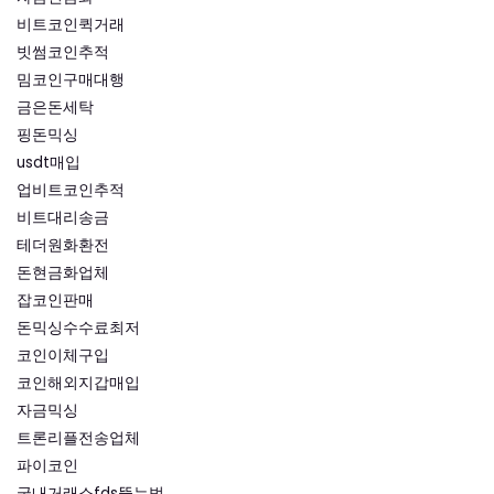
비트코인퀵거래
빗썸코인추적
밈코인구매대행
금은돈세탁
핑돈믹싱
usdt매입
업비트코인추적
비트대리송금
테더원화환전
돈현금화업체
잡코인판매
돈믹싱수수료최저
코인이체구입
코인해외지갑매입
자금믹싱
트론리플전송업체
파이코인
국내거래소fds뚫는법