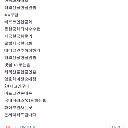
현금화재테크
해외선물현금인출
xrp구입
비트코인현금화
돈현금화최저수수료
자금현금화문의
불법자금현금화
테더코인추척피하기
해외선물현금인출
빗썸fds푸는법
해외선물현금인출
암호화폐전송대행
24시코인구매
비트코인손대손
국내거래소fds피하는법
파이코인사는곳
돈세탁해드립니다
LIKE
0
UNLIKE
0
PRINT