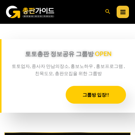
콘
검
텐
츠
색
로
건
너
뛰
토토총판 정보공유 그룹방
OPEN
기
토토업자, 종사자 만남의장소, 홍보노하우 , 홍보프로그램 ,
친목도모, 총판모집을 위한 그룹방
그룹방 입장!!