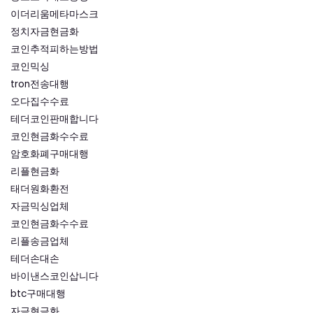
이더리움메타마스크
정치자금현금화
코인추적피하는방법
코인믹싱
tron전송대행
오다집수수료
테더코인판매합니다
코인현금화수수료
암호화폐구매대행
리플현금화
태더원화환전
자금믹싱업체
코인현금화수수료
리플송금업체
테더손대손
바이낸스코인삽니다
btc구매대행
자금현금화