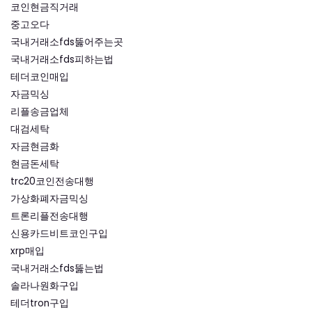
코인현금직거래
중고오다
국내거래소fds뚫어주는곳
국내거래소fds피하는법
테더코인매입
자금믹싱
리플송금업체
대검세탁
자금현금화
현금돈세탁
trc20코인전송대행
가상화폐자금믹싱
트론리플전송대행
신용카드비트코인구입
xrp매입
국내거래소fds뚫는법
솔라나원화구입
테더tron구입