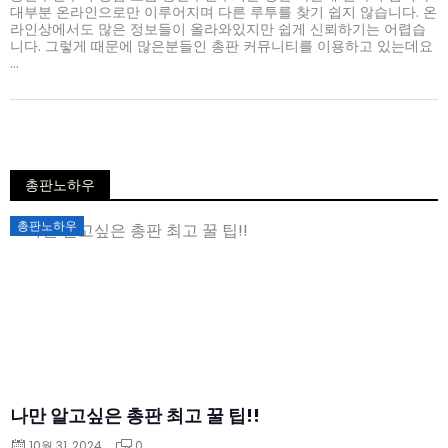
대부분 온라인으로만 이루어지며 다른 루투를 찾기 쉽지 않습니다. 온
라인상에서도 많은 정보들이 올라와있지만 쉽게 신뢰하기는 어렵습
니다. 그렇게 때문에 많은분들인 총판 커뮤니티를 이용하고 있는데요
...
총판노하우
Posted
총판노하우
on
나만 알고싶은 총판 최고 꿀 팁!!
10월 31, 2024
0