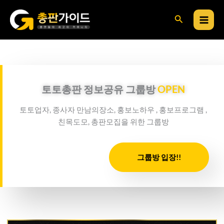
콘
검
텐
츠
색
로
건
너
뛰
토토총판 정보공유 그룹방
OPEN
기
토토업자, 종사자 만남의장소, 홍보노하우 , 홍보프로그램 ,
친목도모, 총판모집을 위한 그룹방
그룹방 입장!!