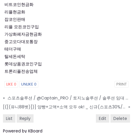
비트코인현금화
리플현금화
잡코인판매
리플 모든코인구입
가상화폐자금현금화
중고오다대포통장
테더구매
탈세돈세탁
롯데상품권코인구입
트론리플전송업체
LIKE
0
UNLIKE
0
PRINT
«
스포츠솔루션 / @Captain_PRO / 토지노솔루션 / 솔루션 임대 / 카지노솔루션
[([(유니88벳)])] 양빵+고액+소액 모두 ok! _ 신규(스포츠30%/5+3/10+5 _ 카지노10%)
»
List
Reply
Edit
Delete
Powered by KBoard