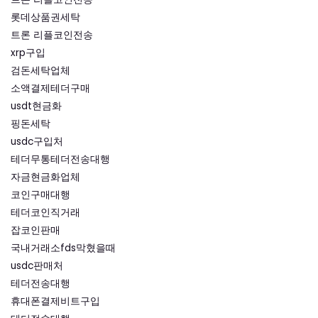
롯데상품권세탁
트론 리플코인전송
xrp구입
검돈세탁업체
소액결제테더구매
usdt현금화
핑돈세탁
usdc구입처
테더무통테더전송대행
자금현금화업체
코인구매대행
테더코인직거래
잡코인판매
국내거래소fds막혔을때
usdc판매처
테더전송대행
휴대폰결제비트구입