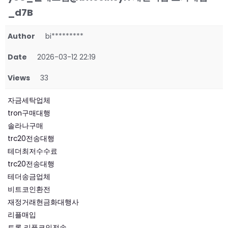
_d7B
Author
bi*********
Date
2026-03-12 22:19
Views
33
자금세탁업체
tron구매대행
솔라나구매
trc20전송대행
테더최저수수료
trc20전송대행
테더송금업체
비트코인환전
재정거래현금화대행사
리플매입
트론 리플코인전송