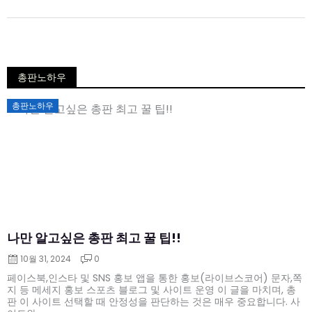
총판노하우
Posted
총판노하우
on
나만 알고싶은 총판 최고 꿀 팁!!
10월 31, 2024
0
페이스북,인스타 및 SNS 홍보 앱을 통한 홍보(라이브스코어) 문자,쪽
지 등 메세지 홍보 스포츠 블로그 및 사이트 운영 이 글을 마치며, 총
판 이 사이트 선택할 때 안정성을 판단하는 것은 매우 중요합니다. 사