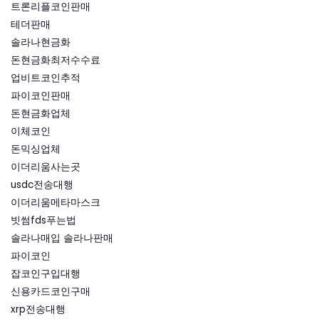
트론리플코인판매
테더판매
솔라나현금화
돈현금화최저수수료
업비트코인추적
파이코인판매
돈현금화업체
이체코인
돈믹싱업체
이더리움사는곳
usdc전송대행
이더리움메타마스크
빗썸fds푸는법
솔라나매입 솔라나판매
파이코인
잡코인구입대행
신용카드코인구매
xrp전송대행