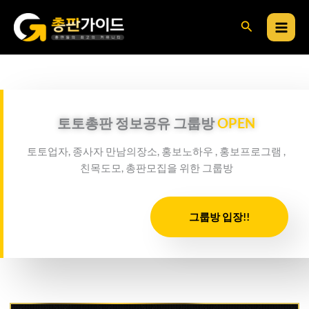
콘
검
텐
츠
색
로
건
너
뛰
토토총판 정보공유 그룹방
OPEN
기
토토업자, 종사자 만남의장소, 홍보노하우 , 홍보프로그램 ,
친목도모, 총판모집을 위한 그룹방
그룹방 입장!!