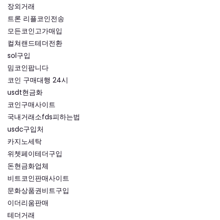
장외거래
트론 리플코인전송
모든코인고가매입
컬쳐랜드테더전환
sol구입
밈코인팝니다
코인 구매대행 24시
usdt현금화
코인구매사이트
국내거래소fds피하는법
usdc구입처
카지노세탁
위쳇페이테더구입
돈현금화업체
비트코인판매사이트
문화상품권비트구입
이더리움판매
테더거래