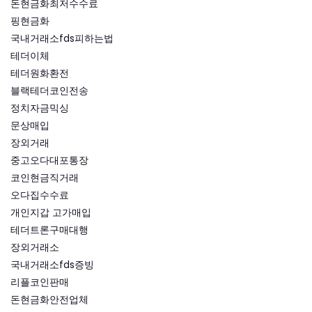
돈현금화최저수수료
핑현금화
국내거래소fds피하는법
테더이체
테더원화환전
블랙테더코인전송
정치자금믹싱
문상매입
장외거래
중고오다대포통장
코인현금직거래
오다집수수료
개인지갑 고가매입
테더트론구매대행
장외거래소
국내거래소fds증빙
리플코인판매
돈현금화안전업체