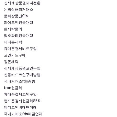
신세계상품권테더전환
돈믹싱해외거래소
문화상품권91%
파이코인전송대행
돈세탁문의
암호화폐전송대행
테더돈세탁
휴대폰결제비트구입
코인카드구매
핑돈세탁
신세계상품권코인구입
신용카드코인구매방법
국내거래소fds증빙
tron현금화
휴대폰결제코인구입
핸드폰결제현금화85%
테더코인비대면거래
국내거래소fds해결업체