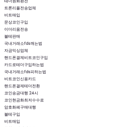
태더원화환전
트론리플전송업체
비트매입
문상코인구입
이더리움전송
블테판매
국내거래소fds깨는법
자금믹싱업체
핸드폰결제비트코인구입
카드로테더구입하는법
국내거래소fds피하는법
비트코인신용카드
핸드폰결제테더전환
코인송금대행 24시
코인현금화최저수수료
암호화폐구매대행
블테구입
비트매입