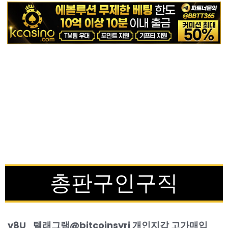
총판구인구직
y8U_텔래그램@bitcoinsyri 개인지갑 고가매입