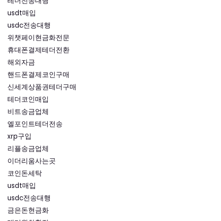
테더전송대행
usdt매입
usdc전송대행
위챗페이현금화전문
휴대폰결제테더전환
해외자금
핸드폰결제코인구매
신세계상품권테더구매
테더코인매입
비트송금업체
엘포인트테더전송
xrp구입
리플송금업체
이더리움사는곳
코인돈세탁
usdt매입
usdc전송대행
금은돈현금화