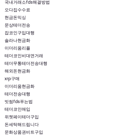
국내거래소fds해결방법
오다집수수료
현금돈믹싱
문상테더전송
잡코인구입대행
솔라나현금화
이더리움리플
테더코인비대면거래
테더무통테더전송대행
해외돈현금화
xrp구매
이더리움현금화
테더전송대행
빗썸fds푸는법
테더코인매입
위쳇페이테더구입
돈세탁해드립니다
문화상품권비트구입