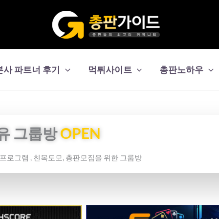
본사 파트너 후기
먹튀사이트
총판노하우
유 그룹방
OPEN
보프로그램 , 친목도모, 총판모집을 위한 그룹방