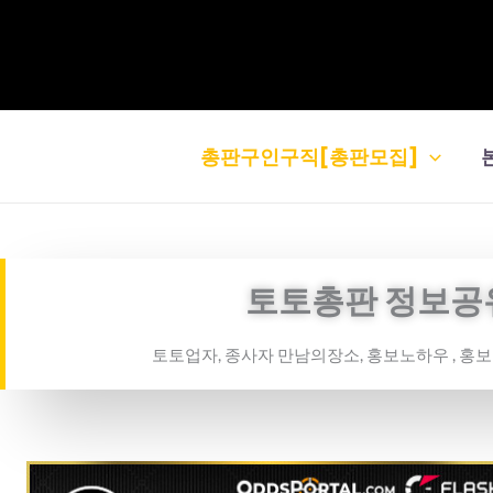
콘
텐
츠
로
건
총판구인구직[총판모집]
너
뛰
기
토토총판 정보공
토토업자, 종사자 만남의장소, 홍보노하우 , 홍