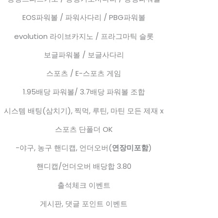
EOS파워볼 / 파워사다리 / PBG파워볼
evolution 라이브카지노 / 프라그마틱 슬롯
보글파워볼 / 보글사다리
스포츠 / E-스포츠 게임
1.95배당 파워볼/ 3.7배당 파워볼 조합
시스템 배팅(삼치기), 찍먹, 루틴, 마틴 모든 제재 x
스포츠 단폴더 OK
-야구, 농구 핸디캡, 언더오버(
연장미포함
)
핸디캡/언더오버 배당합
3.80
출석체크 이벤트
게시판, 댓글 포인트 이벤트