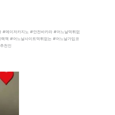
라 #메이저카지노 #안전바카라 #어느날먹튀없
노블랙잭 #어느날사이트먹튀없는 #어느날가입코
날추천인