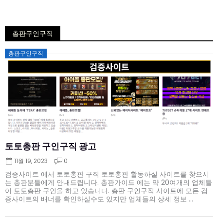
총판구인구직
Posted
총판구인구직
on
토토총판 구인구직 광고
11월 19, 2023
0
검증사이트 에서 토토총판 구직 토토총판 활동하실 사이트를 찾으시
는 총판분들에게 안내드립니다. 총판가이드 에는 약 20여개의 업체들
이 토토총판 구인을 하고 있습니다. 총판 구인구직 사이트에 모든 검
증사이트의 배너를 확인하실수도 있지만 업체들의 상세 정보 ...