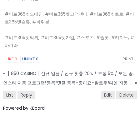
#비트365벳도메인, #비트365벳고객센터, #비트365벳토토, #비
트365벳슬롯, #파워볼
#비트365벳먹튀, #비트365벳가입, #스포츠, #슬롯, #카지노, #
바카라
LIKE
0
UNLIKE
0
PRINT
«
[ 850 CASINO ] 신규 입플 / 신규 첫충 20% / 루징 5% / 모든 종목 무제재
인스타 자동 프로그램❗등록❗댓글 등록+좋아요+팔로우❗디엠 자동 메시지 발송
»
List
Reply
Edit
Delete
Powered by KBoard