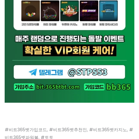
#비트365벳가입코드, #비트365벳추천인, #비트365벳카지노, #
비트365벳파워볼, #토토