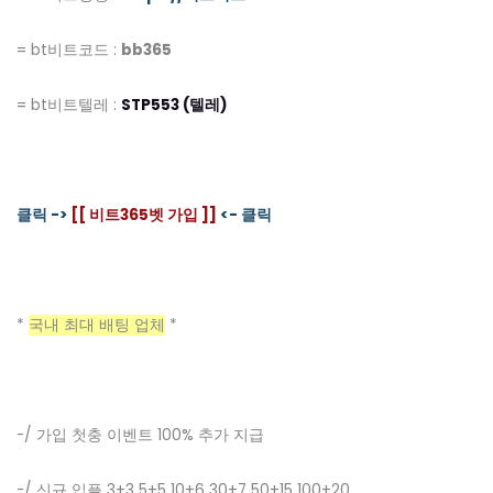
= bt비트코드 :
bb365
= bt비트텔레 :
STP553 (텔레)
클릭 ->
[[ 비트365벳 가입 ]]
<- 클릭
*
국내 최대 배팅 업체
*
-/ 가입 첫충 이벤트 100% 추가 지급
-/ 신규 입플 3+3 5+5 10+6 30+7 50+15 100+20