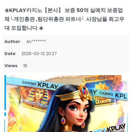
☀️KPLAY카지노【본사】 보증 50억 실예치 보증업
체└개인총판 ,팀단위총판 파트너┘ 사장님들 최고우
대 모집합니다 ☀️
Author
An*******
Date
2026-03-12 20:27
Views
18