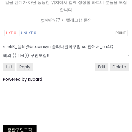
갑을 관계가 아닌 동등한 위치에서 함께 성장할 파트너 분들을 모집
합니다
@MVPN77 < 텔레그램 문의
LIKE
0
UNLIKE
0
PRINT
«
e5B_텔레@bitcoinsyri 솔라나원화구입 sol판매처_m4Q
해외 (( TM )) 구인모집!!
»
List
Reply
Edit
Delete
Powered by KBoard
총판구인구직