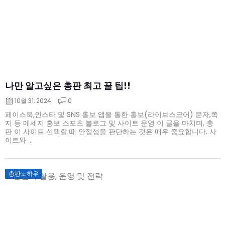
나만 알고싶은 총판 최고 꿀 팁!!
10월 31, 2024
0
페이스북,인스타 및 SNS 홍보 앱을 통한 홍보(라이브스코어) 문자,쪽
지 등 메세지 홍보 스포츠 블로그 및 사이트 운영 이 글을 마치며, 총
판 이 사이트 선택할 때 안정성을 판단하는 것은 매우 중요합니다. 사
이트와 ...
Posted
총판노하우
on