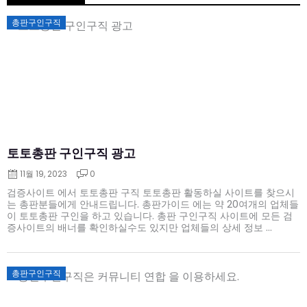
Posted
총판구인구직
on
토토총판 구인구직 광고
11월 19, 2023
0
검증사이트 에서 토토총판 구직 토토총판 활동하실 사이트를 찾으시
는 총판분들에게 안내드립니다. 총판가이드 에는 약 20여개의 업체들
이 토토총판 구인을 하고 있습니다. 총판 구인구직 사이트에 모든 검
증사이트의 배너를 확인하실수도 있지만 업체들의 상세 정보 ...
Posted
총판구인구직
on