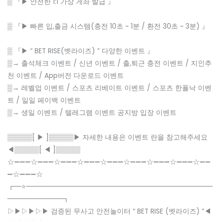
▒ 『▶ 안전한 1:1 가상 게좌 발급 』
▒ 『▶ 빠른 입,출금 시스템(충전 10초 ~ 1분 / 환전 30초 ~ 3분) 』
▒ 『▶ “ BET RISE(벳라이즈) ” 다양한 이벤트 』
▒→ 출석체크 이벤트 / 신년 이벤트 / 출,퇴근 충전 이벤트 / 지인추
천 이벤트 / App버전 다운로드 이벤트
▒→ 레벨업 이벤트 / 스포츠 리베이트 이벤트 / 스포츠 한폴낙 이벤
트 / 일일 페이백 이벤트
▒→ 생일 이벤트 / 텔레그램 이벤트 공지방 입장 이벤트
▒▒▒▒▒[ ▶ ]▒▒▒▒▒▶ 자세한 내용은 이벤트 란을 참고해주세요
◀▒▒▒▒▒[ ◀ ]▒▒▒▒▒
☆➖➖➖☆➖➖➖☆➖➖➖☆➖➖➖☆➖➖➖☆➖➖➖☆➖➖➖☆➖➖➖☆➖➖
➖☆➖➖➖☆
┏━⭐️━━━━━━━━━━━━━━━━━━━━━━━━━━━
━━━━━━━━┓
▷▶▷▶▷▶ 검증된 무사고 안전놀이터 “ BET RISE (벳라이즈) ”◀