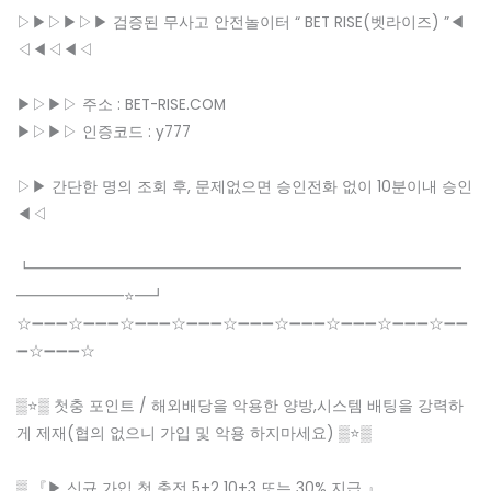
▷▶▷▶▷▶ 검증된 무사고 안전놀이터 “ BET RISE(벳라이즈) ”◀
◁◀◁◀◁
▶▷▶▷ 주소 : BET-RISE.COM
▶▷▶▷ 인증코드 : y777
▷▶ 간단한 명의 조회 후, 문제없으면 승인전화 없이 10분이내 승인
◀◁
┗━━━━━━━━━━━━━━━━━━━━━━━━━━━━
━━━━━━━⭐️━┛
☆➖➖➖☆➖➖➖☆➖➖➖☆➖➖➖☆➖➖➖☆➖➖➖☆➖➖➖☆➖➖➖☆➖➖
➖☆➖➖➖☆
▒⭐️▒ 첫충 포인트 / 해외배당을 악용한 양방,시스템 배팅을 강력하
게 제재(협의 없으니 가입 및 악용 하지마세요) ▒⭐️▒
▒ 『▶ 신규 가입 첫 충전 5+2 10+3 또는 30% 지급 』