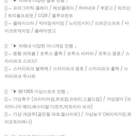
▒ 『▶ 자체내 다양한 슬롯 진행 』
▒→ 프라그마틱 플레이 / 에보플레이 / 하바네로 / 부운고 / 와즈단
/ 트리플프로핏 / CQ9 / 블루프린트
▒→ 플레이스타 / 빅타임게이밍 / 노리밋시티 / 드라군소프트 / 마
이크로게이밍 / 플레이앤고
▒ 『▶ 자체내 다양한 미니게임 진행 』
▒→ 동행 파워볼 / 로투스 홀짝 / 로투스 바카라 / 로투스 용호 / 스
카이파크 스피드1
▒→ 스카이파크 블랙잭 / 스카이파크 용호 / 스카이파크 홀짝 / 스
카이파크 주사위
▒ 『▶ BET365 가상스포츠 진행 』
▒→ 가상축구 (프리미어쉽,유로컵,슈퍼리그,월드컵) / 가상경마 (브
리타니아 웨이,페스티발 다운즈,빅토리아 파크)
▒→ 가상 개경주(골든힐 파트,힐사이트) / 가상농구 (베이커가든,워
터포트아레나)