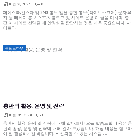
10월 31, 2024
0
페이스북,인스타 및 SNS 홍보 앱을 통한 홍보(라이브스코어) 문자,쪽
지 등 메세지 홍보 스포츠 블로그 및 사이트 운영 이 글을 마치며, 총
판 이 사이트 선택할 때 안정성을 판단하는 것은 매우 중요합니다. 사
이트와 ...
Posted
총판노하우
on
총판의 활용, 운영 및 전략
10월 26, 2024
0
총판의 활용, 운영 및 전략에 대해 알아보자! 오늘 말씀드릴 내용은 총
판의 활용, 운영 및 전략에 대해 알아 보겠습니다. 해당 내용을 참고하
여 잘 활용하시길 바랍니다. – 신뢰할 수 있는 시스템 : ...