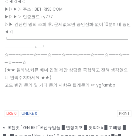
◁◀◁◀◁
▶▷▶▷ 주소 : BET-RISE.COM
▶▷▶▷ 인증코드 : y777
▷▶ 간단한 명의 조회 후, 문제없으면 승인전화 없이 10분이내 승인
◀◁
┗━━━━━━━━━━━━━━━━━━━━━━━━━━━━
━━━━━━━⭐️━┛
☆➖➖➖☆➖➖➖☆➖➖➖☆➖➖➖☆➖➖➖☆➖➖➖☆➖➖➖☆➖➖➖☆➖➖
➖☆➖➖➖☆
(★★ 텔레방,커뮤 베너 입점 제안 상담은 극혐하고 전혀 생각없으
니 연락주지마세요 ★★)
코드 변경 문의 및 기타 문의 사항은 텔레문의 ☞ ygfambp
LIKE
0
UNLIKE
0
PRINT
«
✴️젠벳 "ZEN BET"✴️신규입플 █ 연장미포 █ 첫10매5 █ 고배당 █